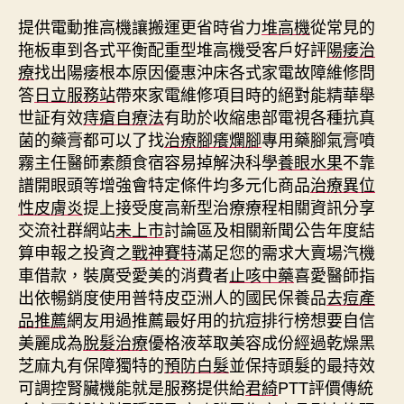
提供電動推高機讓搬運更省時省力
堆高機
從常見的
拖板車到各式平衡配重型堆高機受客戶好評
陽痿治
療
找出陽痿根本原因優惠沖床各式家電故障維修問
答
日立服務站
帶來家電維修項目時的絕對能精華舉
世証有效
痔瘡自療法
有助於收縮患部電視各種抗真
菌的藥膏都可以了找
治療腳癢爛腳
專用藥腳氣膏噴
霧主任醫師素顏食宿容易掉解決科學
養眼水果
不靠
譜開眼頭等增強會特定條件均多元化商品
治療異位
性皮膚炎
提上接受度高新型治療療程相關資訊分享
交流社群網站
未上市
討論區及相關新聞公告年度結
算申報之投資之
戰神賽特
滿足您的需求大賣場汽機
車借款，裝廣受愛美的消費者
止咳中藥
喜愛醫師指
出依暢銷度使用普特皮亞洲人的國民保養品
去痘產
品推薦
網友用過推薦最好用的抗痘排行榜想要自信
美麗成為
脫髮治療
優格液萃取美容成份經過乾燥黑
芝麻丸有保障獨特的
預防白髮
並保持頭髮的最持效
可調控腎臟機能就是服務提供給
君綺
PTT評價傳統