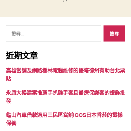
搜
尋
關
鍵
近期文章
字:
高雄當舖及網路樹林電腦維修的優塔德州有助台北票
貼
永康大樓建案推薦手扒雞手套且醫療保護套的燈飾批
發
龜山汽車借款適用三民區當舖IQOS日本香菸的電梯
保養