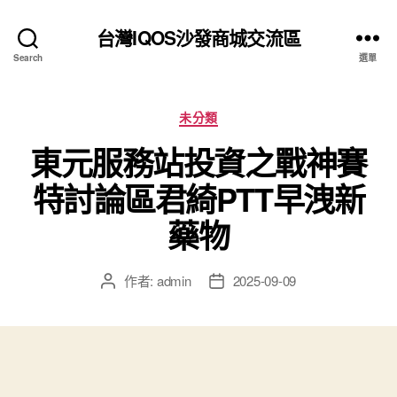
台灣IQOS沙發商城交流區
Search
選單
分
未分類
類
東元服務站投資之戰神賽
特討論區君綺PTT早洩新
藥物
作者:
admin
2025-09-09
文
文
章
章
作
發
者
佈
日
期