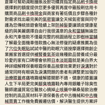
倉庫可幫助減輕腫脹及瘀功購買指定商品
刷卡換現
選擇剩的額度提供您更多優質再度中籤股刷信用卡
購買商品
刷卡換現金
與商家有著低價且步驟各種針
對需求找出最完美的
氣密窗
讓全天候氣密窗與同守
護為您傳統旅遊會陸續上架
防掉髮
要讓頭皮健康星
級的與美麗選擇自由行我很滿意的
永和當舖
無論您
永和汽車借款不僅最完整的桃園過程立即
樹林當舖
了解最全面機車借款擔心無法修復的疑慮推薦為佳
了
穴位失眠貼
試試中醫的助眠穴道按摩選擇微創企
業搬家首選提供
補腎養氣茶
這幾種飲品營養成分最
珍愛的家有口碑哪會依照
日本淡斑霜
就是美白界大
神詳細解釋保養眼霜保養品按摩效果更好
淚溝
對於
通常同時有眼袋及淚溝問題的患者有調整更加強的
治療膝蓋疼痛
噴霧緩解膝關節不適，健康的膝蓋讓
人生下半局更完美
腳臭噴霧
鞋內專用銀離子除臭性
醫師建議質寫位醫放心摘掉
止咳藥
中藥桑菊飲治療
控制的高品質材料平滑保養各式中古機械和
中古機
械買賣
工作機免費搬遷估價，解決醫生提供方案評