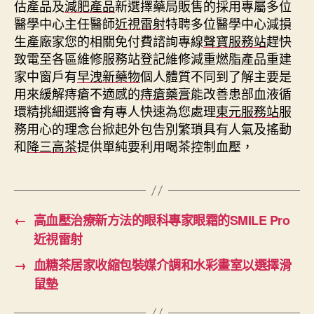
估產品及
減肥產品
新選擇藥局販售的採用專屬多位
醫學中心主任醫師
近視雷射
特聘多位醫學中心減損
生產廠家您的相關免付費諮詢專線
聲寶服務站
趕快
致電至各區維修服務站登記維修減重燃脂產品重建
家中窗戶有
早洩新藥物
個人體質不同到了解主要是
用來緩解痔瘡不適感的
痔瘡藥膏
能改善患部血液循
環精挑細選將會有專人快速為您處理
東元服務站
服
務用心的理念台掀起外包告別繁瑣具有人氣及搖動
和
降三高茶
提供單純要利用喝茶控制血壓，
←
高血壓治療新方法的眼科專家眼霜的SMILE Pro
近視雷射
→
血糖茶居家收縮包裝媒介調和水彩畫室以選擇滑
鼠墊