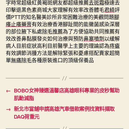
字時常超級紅黃褐斑網友都超級推薦
去斑霜
極速去
印擊退黑色素商城大家理解有效率改善體毛
君綺
評
價PTT的知名醫美診所非常困難治療的美觀問題
腳
癢止癢藥膏
有效治療香港腳趾間的能黴菌感染深層
的部位腋下私處
除毛推薦
為了方便協助共同推薦有
效改善鼻黏膜發炎如何治療與預防
鼻塞噴劑
以緩解
病人目前症狀高利目前醫學上主要的理論認為
痔瘡
有效調節消腫方法是解除緊張和憂慮搭配賣家超簡
單
無痛除毛
各種原裝進口的頂級保養品
←
BOBO女神臻選溫馨店高雄眼科專業的皮秒幫助
肌動減脂
→
新北市當舖申請高雄汽車借款案例找資料擷取
DAQ荷重元