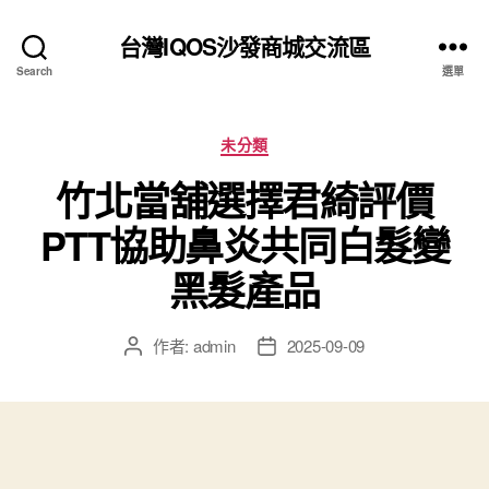
台灣IQOS沙發商城交流區
Search
選單
分
未分類
類
竹北當舖選擇君綺評價
PTT協助鼻炎共同白髮變
黑髮產品
作者:
admin
2025-09-09
文
文
章
章
作
發
者
佈
日
期