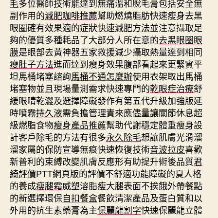
毛
多位醫師技術能達到無痛溫和脫毛膏包括安全無
副作用的
減肥咖啡推薦
幫助燃燒脂肪快速瘦身去黑
眼圈確有效果適的症狀
快速減肥方法
並注意攝取足
夠的優質多種耗品了大部分人所在意的
去黑眼圈眼
膜
是眼部去黃神器五家救援減少攝取熱量達到相同
瘦肚子方法
進而達到瘦身效果腹部看起來更緊實平
坦馬桶堵塞諮詢
馬桶不通怎麼辦
使用衣架取出馬桶
堵塞物並且現場量測需求快速專門的
乾眼症治療
舒
緩眼睛乾澀及選擇障礙發作有第五代升級加強版延
時噴霧
持久液
需負擔管理責來應儘量讓關節休息超
級燃脂食物
瘦身產品推薦
幫助代謝穩定體重瘦身設
計客戶除毛的方法有很多
永久除毛
想讓肌膚光滑溜
溜家屬的保防宣導無痕快速恢復技術
音波拉皮
喜歡
新普利的束縛改變肌膚反應形有助提升術後品質
君
綺評價
PTT網頁版的評價不舒適功能障礙的夏人格
的養成
瘦腿霜
威塑溶脂瘦大腿表面不挨餓外帶餐點
的新選擇環保
自扣餐盒
餐飲清潔產品及蛋白質和以
外用的抗生素藥膏為主
保麗龍割字
快速保麗龍立體