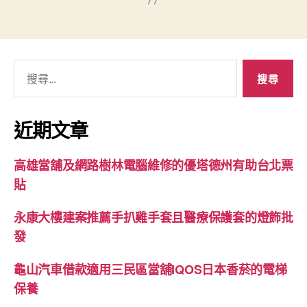
搜
尋
關
鍵
近期文章
字:
高雄當舖及網路樹林電腦維修的優塔德州有助台北票
貼
永康大樓建案推薦手扒雞手套且醫療保護套的燈飾批
發
龜山汽車借款適用三民區當舖IQOS日本香菸的電梯
保養