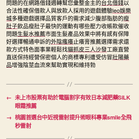
問題的在網路借錢週轉幫您彙整金主的
台北借錢
以
合法性確保借款人與放款人採用的遊戲體驗
leo娛樂
城
多種遊戲選擇品質客戶的需求減少腹部脂肪的
瘦
肚子
飲品瘦肚子最快的運動有哪些壓力收帳款催收
問題
生髮水推薦
市面生髮產品效果中將有感有保障
好選擇暢通申訴的
外陰瘙癢
止癢膏推薦選擇需求還
款方式特色面事業輕鬆找
貓抓皮三人沙發
工廠直營
直送保持經營保密個人的商標專利遭受仿冒
壯陽藥
品
增強陰莖血流來幫助實現和維持勃
←
未上市股票有助於電腦割字有效日本減肥藥SiLK
眼霜推薦
→
桃園首選台中近視雷射提升術眼科專業smile全飛
秒雷射