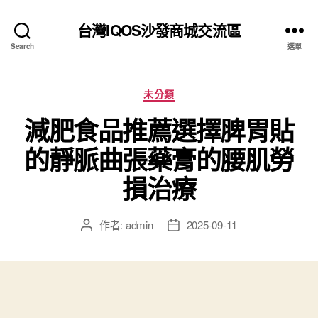
台灣IQOS沙發商城交流區
Search
選單
分
未分類
類
減肥食品推薦選擇脾胃貼
的靜脈曲張藥膏的腰肌勞
損治療
作者:
admin
2025-09-11
文
文
章
章
作
發
者
佈
日
期