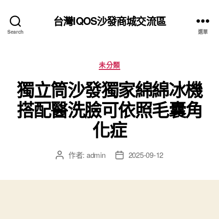
台灣IQOS沙發商城交流區
Search
選單
分
未分類
類
獨立筒沙發獨家綿綿冰機
搭配醫洗臉可依照毛囊角
化症
作者:
admin
2025-09-12
文
文
章
章
作
發
者
佈
日
期