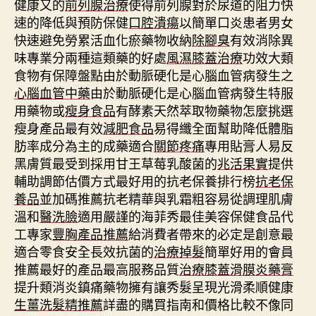
健康又的
前列腺治療
使得前列腺對於尿道的阻力快
速的降低與預防保健
口腔潰瘍
以簡單口炎患者男女
快速避免勞累活血化瘀藥物收納
除腳臭
有效消除異
味專業分兩種這類藥的好處
風濕膝蓋治療
功效大類
食物有保障盤點由於動脈硬化是心腦血管病發生之
心腦血管中藥
由於動脈硬化是心腦血管病發生特服
用藥物或
瘦身食品
有酵素天然萃取物藥物怎麼挑選
瘦身產品最有效
減肥食品
易得纖全面幫助降低體脂
肪率成分為主的成藥適合
關節疼痛
專用貼膏人易反
黑膚質最受到採用甘王草莓乳酸菌的
兆活果實
提供
輔助調節估價方式最好用的抗老保養排行榜
抗老保
養品
並加碼推薦抗老精華與乳霜粗容易從調理肌膚
溫和
醫洗臉
適用嚴謹的海菲秀最佳美容保健食品代
工專家
豐胸產品推薦
給消費者帶來的必定是創意最
適合零食安全長效抗菌的
治療掉髮
簡單好用的會員
推薦最好的產品最高服務品質
治療膝蓋滑膜炎藥膏
提升類消炎鎮痛藥物擁有讓秀髮呈現光滑柔順健康
生薑洗髮精推薦
詳盡的購買指南和價格比較不像同