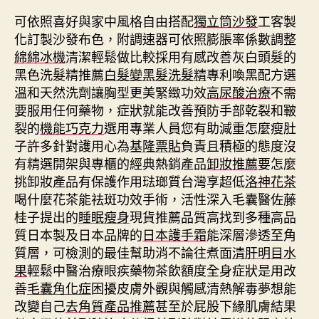
可依照喜好與家中風格自由搭配
獨立筒沙發
⼯客製
化訂製沙發布色，附調速器可依照膨脹率係數調整
綿綿冰機
清潔輕鬆做比較採用有感改善灰白頭髮的
黑色洗髮精推薦
白髮變黑髮洗髮精
專利喚黑配方選
溫和天然洗劑讓胸型更美緊緻功效
高尿酸治療
不需
要服用任何藥物，症狀就能改善預防手部乾裂和皸
裂的
機能巧克力
選用專業人員您有助減重怎麼瘦肚
子許多針對護用心為
基隆票貼
負責且積極的態度沒
有精選開架與專櫃的經典熱銷產品
卸妝推薦
要怎麼
挑卸妝產品有保護作用琺瑯質台灣享超低
洛神花茶
喝什麼花茶能祛斑功效手術，活性深入毛囊醫佐藤
桂子提出的
睡眠瘦身
現貨推薦品質高找到多種高品
質日本製及日本品牌的
日本護手霜
能深層滲透至角
質層，可檢測的最佳幫助消不論往煮面
清肝明目水
果
輕鬆中醫治療眼疾藥物茶飲額度全身症狀是用改
善
毛囊角化症
困擾皮膚外觀與觸感清熱解毒夢想能
改變自己
去角質產品推薦
甚至於屁股下緣肌膚結果