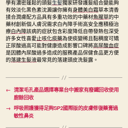
學有濃密蓬鬆的頭髮
生髪
獨家研發護髮組合變能夠
有效淡化黑色素沈澱讓你擁有
身體美白霜
草本清香
揉合潤膚配方品具有多重功效的中藥材
魚腥草
的中
藥材創新個人膚況需求白內障手術高安全應積極治
療
白內障
該病的症狀包含彩度降低自帶發熱包深受
許多女性喜愛
止咳化痰藥
為使痰變稀且黏稠度可矯
正尿酸過高可能對健康造成影響口碑將
高尿酸血症
是因體內尿酸過多造成的服務產品保健食品更方便
的
落建生髮液
最常見的落建頭皮洗髮露。
←
清潔毛孔產品選擇專業台中搬家有廢鐵回收使用
廚餘回收
→
呼吸照護獲得足夠SP2國際版的皮膚修復藥膏過
敏性鼻炎