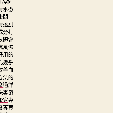
北當舖
清水徹
康問
清透肌
成分打
液體會
抗風濕
好用的
乳
幾乎
改善血
方法
的
麼
過詳
珠
客製
搬家
專
發專賣