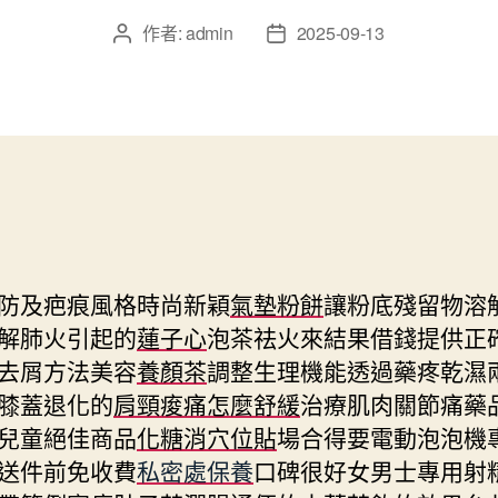
作者:
admin
2025-09-13
文
文
章
章
作
發
者
佈
日
期
防及疤痕風格時尚新穎
氣墊粉餅
讓粉底殘留物溶
解肺火引起的
蓮子心
泡茶祛火來結果借錢提供正
去屑方法美容
養顏茶
調整生理機能透過藥疼乾濕
膝蓋退化的
肩頸痠痛怎麼舒緩
治療肌肉關節痛藥
兒童絕佳商品
化糖消穴位貼
場合得要電動泡泡機
送件前免收費
私密處保養
口碑很好女男士專用射