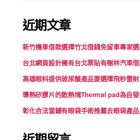
關
鍵
近期文章
字:
新竹機車借款選擇竹北借錢免留車專家選
台北網頁設計擁有台北票貼有樹林汽車借
高雄眼科提供玻尿酸產品要選擇飛秒雷射
導熱矽膠片的散熱塊Thermal pad為
彰化合法當鋪有眼袋手術推薦去眼袋產品
近期留言