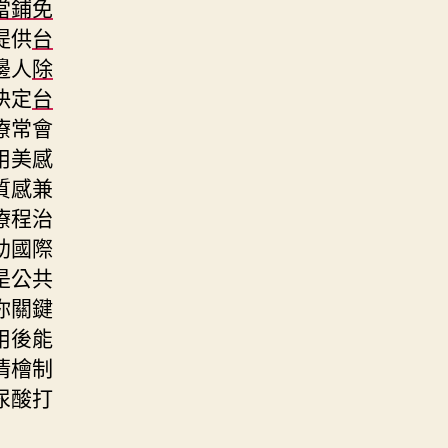
當鋪免
提供
台
邊人
除
決定
台
療常會
用美感
質感兼
療程治
助國際
是公共
你關鍵
用後能
清檜制
尿酸打