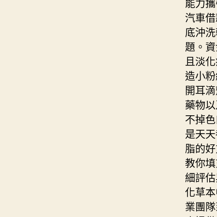
能力攜
汽車借
底沖洗
題。資
且淡化
造小粉
開耳滴
藥物以
不掉色
是天天
脂的好
教你填
細評估
化草本
業團隊