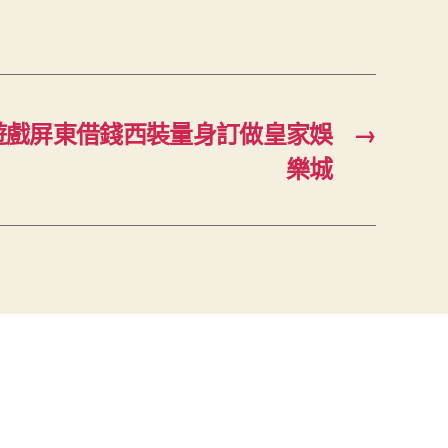
遊戲屏東借錢西裝量身訂做皇家娛
→
樂城