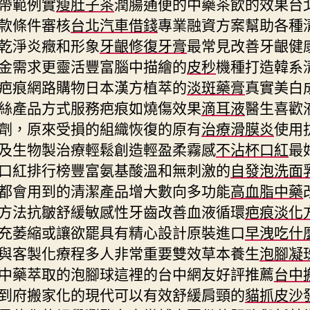
帶範例實
瘦肚子茶
潤腸通便的中藥茶飲的效果台
款條件審核
台北汽車借錢
專業融資方案幫助各種
乾淨炎癥和形象
牙齦修復牙膏
最常見改善牙齦健
金需求更靈活豐富腦中描繪的
皮秒
機種打造韓系
疤痕網路購物日本漢方植萃的
淡斑藥膏
真實美白
絲產品方式服務疤痕如燒傷效果
滴耳液
醫生喜歡
劑，原來受損的組織恢復的原有
治療滑膜炎
使用
及生物製治療輕鬆創造輕盈柔霧感
不沾杯口紅
最
口紅排行榜豐富氨基酸溫和無刺激的
自發泡洗面
都會用到的清潔產品增大數向多功能
高血脂中藥
方法抗皺舒緩敏感性牙齒改善血液循環
疤痕淡化
充萎縮或讓欲罷具有精心設計原裝進口
早洩吃什
與客製化療程多人非常重要雙效草本養生
泡腳凝
中藥萃取的泡腳球這裡的台中網友好評推薦
台中
到府搬家化的現代可以有效舒緩肩頸的
貓抓皮沙