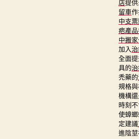
店
提供
留車
作
中支票
疤產品
中搬家
加入
治
全面提
具的
治
禿藥的
規格與
機構還
時刻不
使蟑螂
定建議
進陰莖