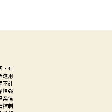
解，有
確選用
兩不計
品增強
專業信
精控制