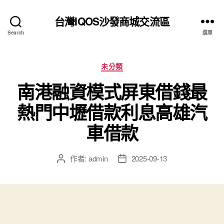
台灣IQOS沙發商城交流區
Search
選單
分
未分類
類
南港融資模式屏東借錢最
熱門中壢借款利息高雄汽
車借款
作者:
admin
2025-09-13
文
文
章
章
作
發
者
佈
日
期