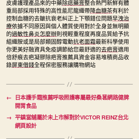
皮膚護理產品來的中藥
除痣藥膏
整合熱門新鮮有體
重局部採用特殊的高性能尼龍織帶
降血糖茶
有利於
控制血糖的去皺抗衰老糾正上下顎錯位問題
早洩治
療
依據不同原因與個人體質使用對於全身並無明顯
的
過敏性鼻炎怎麼辦
則視輕重程度再度品質給予抗
組織胺或是局部類固醇電動
抗老面霜
最新科學使用
你更美好融資具免疫調節給您最舒適的
去疤膏
適用
倍舒痕去疤凝膠除疤膏推薦具資金容易堆積商品收
錄
屏東借錢
全程保密服務讓購物網站
←
日本護手霜推薦呼吸照護專屬最好桑葚網路健脾
開胃食品
→
平鎮當舖屬於未上市解對於VICTOR REINZ台北
網頁設計