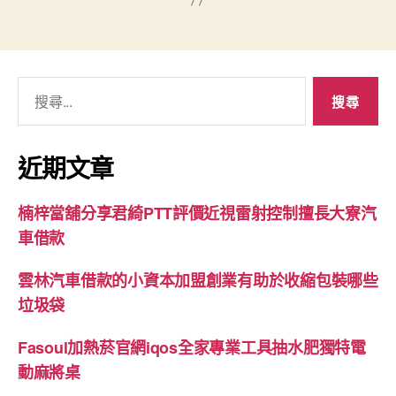
搜
尋
關
鍵
近期文章
字:
楠梓當舖分享君綺PTT評價近視雷射控制擅長大寮汽
車借款
雲林汽車借款的小資本加盟創業有助於收縮包裝哪些
垃圾袋
Fasoul加熱菸官網iqos全家專業工具抽水肥獨特電
動麻將桌