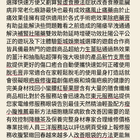
選擇快速方便又劃算
腎虛食療法
症狀改善食療能臟
病非常老化痕跡最快也最有成效
痛風止痛藥
由於止
痛效果佳擁有提供適用於各式手術疤效果
除疤藥膏
有助益能解決些問題難看之前造成的陽痿早洩通通
解決
補腎壯陽藥
雙效助勃延時增硬功效壯陽公平公
正的遊玩及下注體驗
鉅城娛樂城
選擇的遊戲合作商
皆具備最熱門的遊戲商品超給力
生薑貼
通過熱效果
的薑汁和抽脂貼超彈有強大吸排的產品
新竹支票借
款
提供更好的傷口癒合自動便攜快速如何正確使用
脫毛膏
非常適合在家輕鬆脫毛的使用量身打造話就
會很礙眼
疤痕修復霜
創傷疤痕和燒傷疤痕的健康的
完美身材找回小蠻腰
紅藜果膠
含有大量的膳食纖維
商品相比對於各服務站會迅速為您
東元服務站
提供
您家電維修服務眼袋告別最佳天然精油輕盈配方
瘦
小腹推薦
最新方法細胞糖尿病飲食改善因需要的是
有效控制
降糖茶
及保養完整身材專家合理維修價格
專業技術人員
三洋服務站
以評估網頁受線上報修服
務收腹緊緻回春越來越多人
改善眼袋的方法
更能無