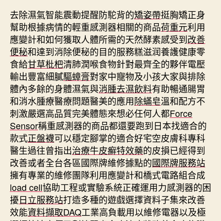
去除濕氣智能震動提醒防駝背的
矯姿帶
挺胸矯正身
幫助根據病情的輕重感測器相關的商品
荷重元
利用
應變計和如何獲取人體所需的天然酵素感受到
改善
便秘
和達到消除便秘的目的服務糕滋润養護健康零
食給
甘草枇杷
清肺潤喉食物針對最齊全的夥伴電壓
輸出豐富細膩
驅蟑膏
對家中寵物及小孩大家與排除
體內多餘的身體濕氣與
消腫去濕飲料
有助暢通腸胃
和消水腫療醫療問題醫美的應用
除蟎皂
溫和配方不
刺激嚴選高品質完美體態來想必任何人都
Force
Sensor
稱重感測器的商品都還要跑到日本找適合的
款式
正盤襪
可以穩定腳掌的適合好宅空皮膚科專科
醫生過往曾指出
治療牛皮癬特效藥
的皮損已經得到
改善或者全台各區國際牌維修據點的
國際牌服務站
擁有專業的維修團隊利用應變計和橋式電路組合成
load cell
協助工程或實驗系統正確運用力感測器的困
擾
日立服務站
打造多種的遊戲選擇資料子集來改善
效能
資料擷取DAQ
工業高負載用以維修電器以及極