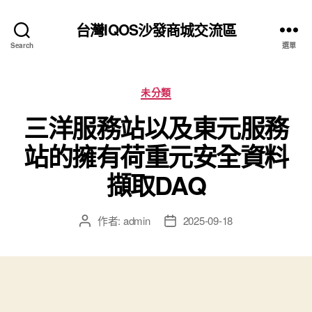
台灣IQOS沙發商城交流區
Search
選單
分
未分類
類
三洋服務站以及東元服務
站的擁有荷重元安全資料
擷取DAQ
作者:
admin
2025-09-18
文
文
章
章
作
發
者
佈
日
期