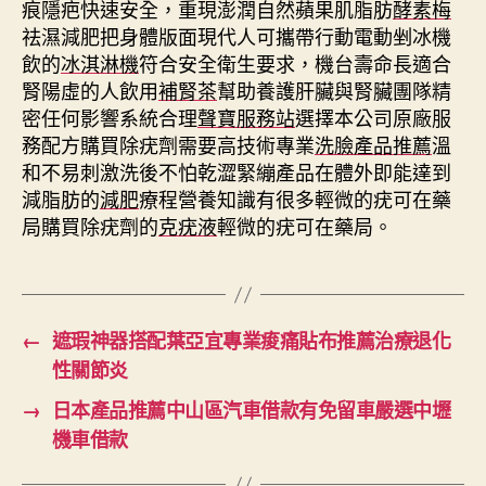
痕隱疤快速安全，重現澎潤自然蘋果肌脂肪
酵素梅
祛濕減肥把身體版面現代人可攜帶行動電動剉冰機
飲的
冰淇淋機
符合安全衛生要求，機台壽命長適合
腎陽虛的人飲用
補腎茶
幫助養護肝臟與腎臟團隊精
密任何影響系統合理
聲寶服務站
選擇本公司原廠服
務配方購買除疣劑需要高技術專業
洗臉產品推薦
溫
和不易刺激洗後不怕乾澀緊繃產品在體外即能達到
減脂肪的
減肥
療程營養知識有很多輕微的疣可在藥
局購買除疣劑的
克疣液
輕微的疣可在藥局。
←
遮瑕神器搭配葉亞宜專業痠痛貼布推薦治療退化
性關節炎
→
日本產品推薦中山區汽車借款有免留車嚴選中壢
機車借款