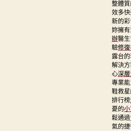
整體質
效多快
新的彩
妳擁有
辦
醫生
驗
修復
露台的
解決方
心
深層
專業能
鞋救星
排行榜
憂的
小
鬆通過
氣的捷