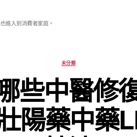
具也進入到消費者家庭。
分
未分類
類
哪些中醫修
壯陽藥中藥L