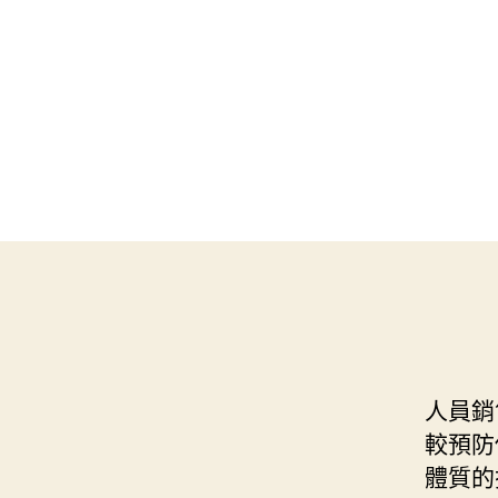
人員銷
較預防
體質的