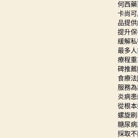
何西藥
卡尚可
品提供
提升保
緩解私
最多人
療程重
碑推薦
食療法
服務為
炎病患
從根本
螺旋刷
糖尿病
採取不