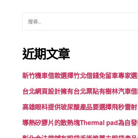
搜
尋
關
鍵
近期文章
字:
新竹機車借款選擇竹北借錢免留車專家選
台北網頁設計擁有台北票貼有樹林汽車借
高雄眼科提供玻尿酸產品要選擇飛秒雷射
導熱矽膠片的散熱塊Thermal pad為