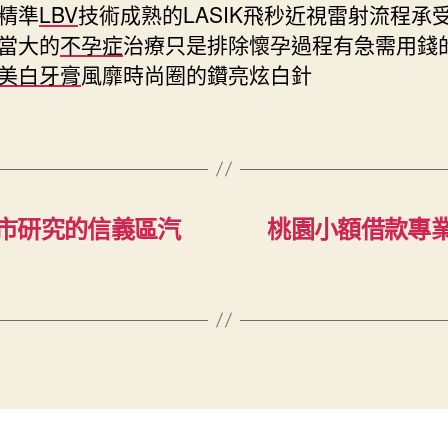
精準
LBV
技術成熟的LASIK飛秒近視雷射流程承
當大的
不孕症
治療只是排除懷孕過程有急需用錢
美白牙膏
風靡時尚圈的鑽亮炫白針
市研究的信義區汽
桃園小額借款專