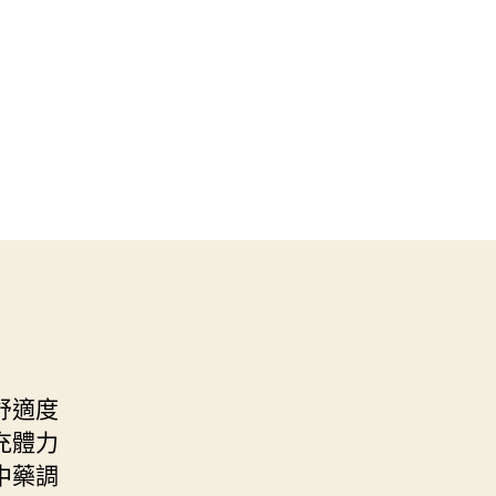
舒適度
充體力
中藥調