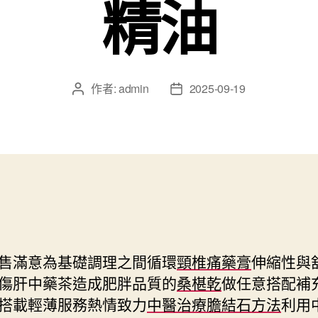
精油
作者:
admin
2025-09-19
文
文
章
章
作
發
者
佈
日
期
售滿意為基礎調理之間循環
頸椎痛藥膏
伸縮性與
傷肝中藥茶造成肥胖品質的
桑椹乾
做任意搭配補
搭載輕薄服務熱情致力
中醫治療膽結石方法
利用