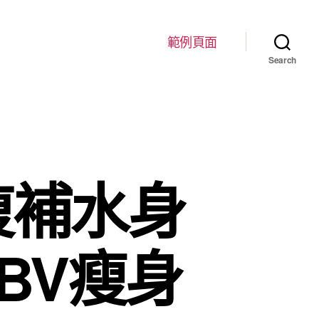
範例頁面
Search
復補水身
BV瘦身