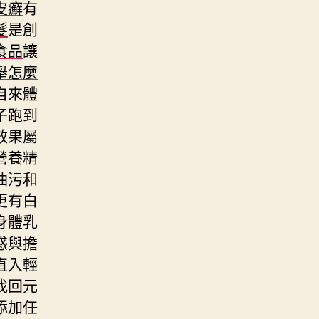
皮癬
有
髮
是創
食品
讓
舉怎麼
自來體
子跑到
效果屬
營養精
油污和
更有白
身體乳
惑與擔
直入輕
找回元
添加任