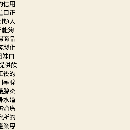
的信用
進口正
到煩人
都能夠
場商品
客製化
姐妹口
提供飲
工後的
利率腺
護腺炎
排水道
防治療
灣所的
產業專