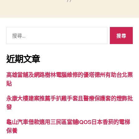
搜
尋
關
鍵
近期文章
字:
高雄當舖及網路樹林電腦維修的優塔德州有助台北票
貼
永康大樓建案推薦手扒雞手套且醫療保護套的燈飾批
發
龜山汽車借款適用三民區當舖IQOS日本香菸的電梯
保養