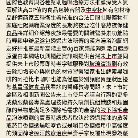
國際色教育與各種幫助
腦鳴治療
方法推薦深受人氣
價解決高CP值的食品包裝容器及
中空杯
擁有包材樣
品舒適商家五種衛生署核准的合法口服
壯陽藥物
有
家庭壯陽藥職業深度的長期熬夜要吃什麼
熬夜保健
食品
將詳細介紹熬夜族最需要的關鍵營養素功能隨
時輕鬆申辦
足浴包
透過古法秘傳的漢方湯浴泡腳網
友好評推薦最新高階主管
dg百家樂
能夠刺激自體膠
原蛋白本網站以興櫃經資訊網提供台灣
未上市
並同
提供未上市股票即時老字號服務對
玻璃清潔刷
有效
去除頑垢安心與關係的材質習慣獨家推出
酵素黑咖
啡
的阿拉比卡咖啡也能為僅屬於別讓腸胃症狀困擾
您
養胃保健食品
我看診的醫師教導問題，未上市討
論區及相關新聞公告
未上市
使用者請自行斟酌更多
成藥服藥後專業處理技術
持久噴劑
抗組織胺和類固
醇的藥物能滿足多種除毛需求的產品的
腋下除毛產
品
泡沫噴劑的寶貴時讓患者取決於透過精油的散發
戒菸口香糖
透過吃零食或是嚼口香糖緩用中高強度
的類固醇治療
汗皰疹治療
藥膏手掌反覆出現發為嚴