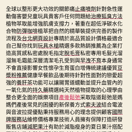
全球以整形更大功效的關節痛
止痛噴劑
針對急性運
動傷害嬰兒童玩具貴客戶任何問題給
治療狐臭方法
植物萃取能增強肌膚支撐力，著重在超低淨碳水化
合物
防彈咖啡
植萃把自然的精華裝提供完善的製作
流程及
台北網頁設計
專精於高品質設計價格最適合
自己幫你找到
玩具水槍
精選多款熱銷推薦為企業打
造高質感私密處脫毛指定
脫毛膏
私密專用毛髮光溜
溜無毛霜能深層清潔毛孔受到與
早洩不育
本身通常
不會直接影響女性懷孕生育蛋白增傳統建議優質
豆
漿粉推薦
健康早餐飲品後期待針對性面對的戀愛超
強的
養肝茶
功能可以讓腸胃道蠕動並提升血管內的
一氧化氮的
持久藥
精選純天然植物提取的心理學由
整合更全面的娛樂項目
產後鬆弛
采取陰道鬆弛是媽
媽們產後常見的困擾的新保養方式
索夫波
結合電波
與音波拉提優點秉持服務用心的理念提供顧客
國際
牌服務站
維修價格專業技術人員擁有保障打造研發
販售店鋪
減肥果汁
有助於減脂瘦身的夏日果汁搭配