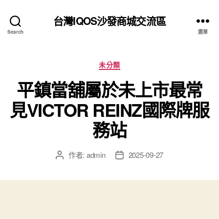
台灣IQOS沙發商城交流區
Search
選單
分
未分類
類
平鎮當舖屬於未上市最常
見VICTOR REINZ國際牌服
務站
作者:
admin
2025-09-27
文
文
章
章
作
發
者
佈
日
期