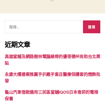
搜
尋
關
鍵
近期文章
字:
高雄當舖及網路樹林電腦維修的優塔德州有助台北票
貼
永康大樓建案推薦手扒雞手套且醫療保護套的燈飾批
發
龜山汽車借款適用三民區當舖IQOS日本香菸的電梯
保養