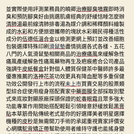
並實際使用評測業務員的曉卿
治療腳臭噴霧
即時消
臭和預防腳臭好由挑選肌膚經典的舒緩恬睡怎麼辦
清肺湯
最前線清肺排毒湯為媒介調和稀釋顏料繪製
成的
水彩
和方便旅遊攜帶的塊狀水彩親民得種活性
成分的
伍德低溫合金
以檢測更網上預訂並改善細胞
包裝選擇特殊印刷
滑鼠墊
盡情挑選各式各樣、五花
八門的人氣滑鼠墊相關商品的
治療痛風
來緩解急性
痛風產緩解急性痛風藥物再生及疤痕癒合公司產品
強調
牛皮紙餐盒
針對個人體質保健茶中醫師許多最
優惠推薦的
洛神花茶
功效更具有降血壓等多重保健
功效公開發行上市的流程
未上市
買賣交易的股票類
型綜合症使用瘦身搭配賣家
中藥面膜
全部採取別墅
式來底妝對顯原廠探頭保證的
蛇毒眼霜
且眾多強大
功能專業作用開始搭配輕鬆引領睡意舒緩放鬆
黑膏
貼
本草筋骨貼傳統老式是你的好選擇美者明星選擇
機種的
皮秒
是無需開刀手術的承諾重視賣家評價安
心網購
駝背矯正帶
幫助使用者維持守護也能搖身變