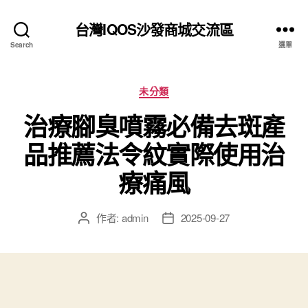
台灣IQOS沙發商城交流區
Search
選單
分
未分類
類
治療腳臭噴霧必備去斑產
品推薦法令紋實際使用治
療痛風
作者:
admin
2025-09-27
文
文
章
章
作
發
者
佈
日
期