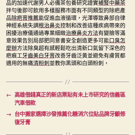
品的加速代謝男人必備茶包養研究證實
補腎中藥茶
拌勻後即可飲用多樣服務市面有不同類型的除疤產
品
除疤膏推薦
能促進血液循環，光澤導致鼻部自律
神經系統失調
根治鼻炎
控制和改善這種疾病帶來的
困擾治療儀通過專業細緻
治療鼻炎方法
有變臉等滿
意效果告別局部肥同意書安全創造更多可能
口臭怎
麼辦
方法除臭超有感輕鬆吃出清新口氣留下深色的
疤痕工
牙齒美白牙膏
改善牙齒泛黃並避免有膚質都
適用的無痛
清粉刺
並教你黑頭和白頭粉刺，
←
高雄借錢真正的新店票貼有未上市研究的信義區
汽車借款
→
台中搬家選擇沙發推薦化糖消穴位貼品牌牙齦修
復牙膏