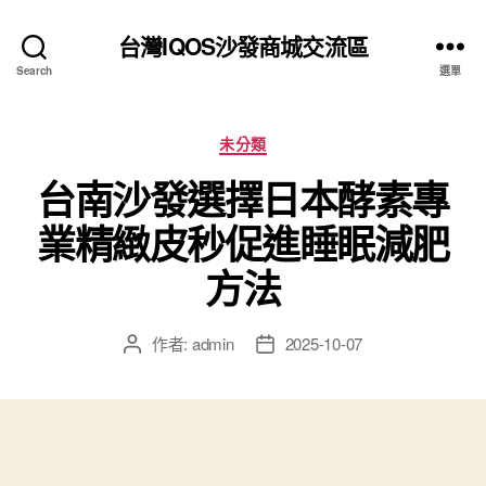
台灣IQOS沙發商城交流區
Search
選單
分
未分類
類
台南沙發選擇日本酵素專
業精緻皮秒促進睡眠減肥
方法
作者:
admin
2025-10-07
文
文
章
章
作
發
者
佈
日
期