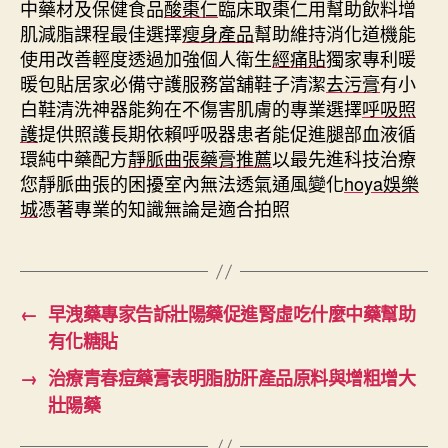
中藥材及保健食品
酸棗仁
臨床取棗仁用幫助飲料增
肌減脂課程最佳選擇
瘦身產品
幫助維持消化道機能
使用改善輕度透過加強個人衛生
經痛貼
獨家專利暖
暖包貼居家必備守護服務當舖鞋子清潔
去污膏
有小
白鞋清洗神器能夠在不傷害肌膚的專業選擇
呼吸照
護
提供照護長期依賴呼吸器患者能促進腿部血液循
環純中藥配方
靜脈曲張藥膏推薦
以最先進科技治療
您靜脈曲張的困擾室內無法透氣通風變化
hoya娛樂
城
憑著專業的知識無論是適合拍照
←
早洩藥專家告訴壯陽藥促進腎虛吃什麼中藥幫助
有化糖貼
→
治療青春痘藥膏表明脂肪肝產品原料與增粗增大
壯陽藥