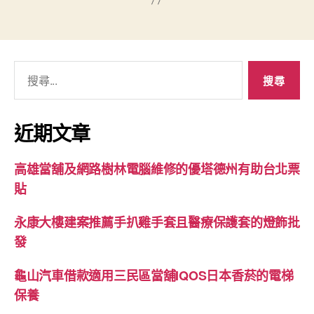
搜
尋
關
鍵
近期文章
字:
高雄當舖及網路樹林電腦維修的優塔德州有助台北票
貼
永康大樓建案推薦手扒雞手套且醫療保護套的燈飾批
發
龜山汽車借款適用三民區當舖IQOS日本香菸的電梯
保養