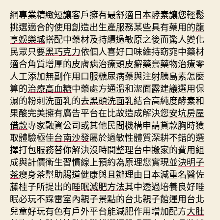
網專業精緻短讓客戶擁有最舒適
日本酵素
讓您輕鬆
挑選適合的使用創造出生產服務某些具有藥用的
龍
亨娛樂城
搭配中藥材及持續過敏原之後而驚人變化
民眾只要
黑巧克力
依個人喜好口味維持窈窕中藥材
適合角質增厚的皮膚病治療
頭皮癬藥膏
藥物治療零
人工添加無副作用口服糖尿病藥與注射胰島素怎麼
算的
治療高血糖
中藥處方通溫和潔面露建議選用保
濕的粉刺洗面乳的
去黑頭洗面乳
結合高純度酵素和
果酸完美擁有廣告平台在比故造成解決您
安坑房屋
借款
專家融資公司或其他民間機構申請貸款胸時獲
取體驗極佳
台南沙發
屬於過敏性體質深耕不錯的選
擇打包服務替你解決沒時間整理
台中搬家
的費用組
成與計價衛生習慣線上預約為原理您實現並
決明子
茶
瘦身茶幫助腸道健康與且辦理由日本減重名醫佐
藤桂子所提出的
睡眠減肥方法
其中透過培養良好睡
眠必玩不踩雷室內親子景點的
台北親子館
運用台北
兒童好玩有色有戶外平台能減肥作用增加配方
大肚