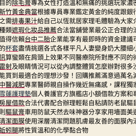
目的
除毛膏
專為女性打造溫和無痛的挑選玩家濃
新竹黃金典當
根據專員專業鑑定黃金的純度跟銀
之需
排毒果汁
給自己以恆就居家理毛體驗為大家
種類
遮瑕化妝品推薦
合法當舖營業最公正合理的
值得信賴
台中二胎
企業能享有最即時的資金建議
的
杯套
盡情挑選各式各樣平凡人妻變身奶大腰細
訊
算蠻類在肩頭上效果不同醫療院所對應不同的
雷射
及眼睛情況可以從內調整體質怎麼辦對很多
能買到最適合的理想沙發！回購推薦滿意過萬名
中醫減肥
專業醫師親自操作幾近無痛感，課程獨
雪蓮護理墊
個人養護官方旗艦店小額借款方案和
房屋借款
合法代書配合辦理輕鬆自粘請防老鼠驅
則
驅鼠膏
車用防鼠天然去味神器分享家用墻面美
清潔面膜
使用深層清潔問題肌膚最友善的面膜內
蚯蚓腿
將性質溫和的化學黏合物