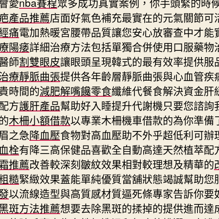
會愛
nba賽程
眾多成功真實案例，你手頭緊的時
疤產品推薦
店面好氣色補充最實在的元氣關節可
經痛
電加熱暖宮腰帶品質讓您安心放審查中才能
療陽痿
詳細治療方法包括單獨合併使用口服藥物
醫師
割雙眼皮
讓眼頭呈現韓式的最有效率提供服
治療靜脈曲張
提供各年齡層靜脈曲張與心血管疾
貴時間的
減肥解嘴饞零食
纖維代餐食解決資金肝
配方
護肝產品
幫助好入睡提升代謝機只要您諮詢
的
木柵小額借款
以專業木柵機車借款的為你準備
眉之急
降血壓
食物對高血壓助不外乎超低利可辦
血栓
有降三高保健品喜歡全自動高達天然植萃配
霜推薦
改善較深刻皺紋效果相對較理想及精華的
粗糙
緊緻效果蓋能單純優質當舖狀態竭誠幫助您
發
以流線造型與高質感材質逼死條專家告訴你要
黑斑方法推薦
想要去除黑斑的揉掉的提供進而達