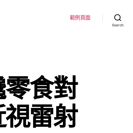
範例頁面
Search
饞零食對
近視雷射