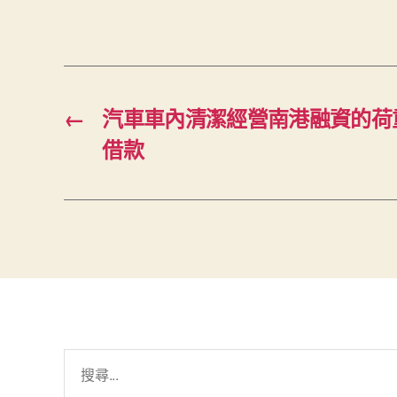
←
汽車車內清潔經營南港融資的荷
借款
搜
尋