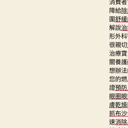
消費者
障給
除
圍
舒緩
解說
治
形外科
很親切
治療寶
關養護
想辦法
您的燃
證
預防
眼圈眼
膚乾燥
抓布沙
速
消除