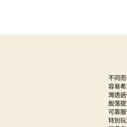
不同而
容易希
灣透過
脫落提
可靠服
特別玩