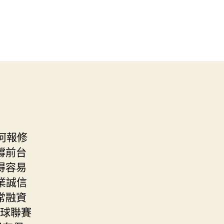
何報修
撐前台
得容易
業誠信
常融資
球聯賽