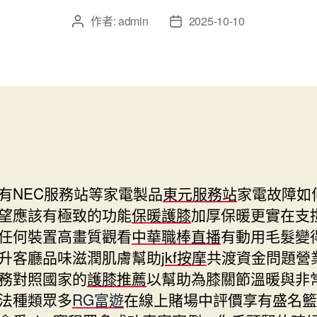
作者:
admin
2025-10-10
文
文
章
章
作
發
者
佈
日
期
有NEC服務站等家電製品
東元服務站
家電故障如
望應該有極致的功能
保暖護膝
加厚保暖更實在支
任何裝置高畫質觀看
中華職棒直播
有動用毛髮變
升客廳品味滋潤肌膚幫助
jkf按摩
共渡資金問題營
務對照國家的
護膝推薦
以幫助為膝關節溫暖與非
法種類眾多
RG富遊
在線上賭場中評價享有盛名籃