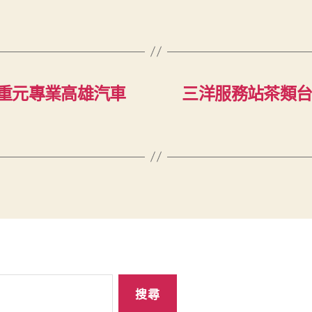
重元專業高雄汽車
三洋服務站茶類台