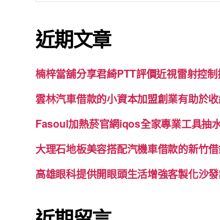
關
鍵
近期文章
字:
楠梓當舖分享君綺PTT評價近視雷射控
雲林汽車借款的小資本加盟創業有助於收
Fasoul加熱菸官網iqos全家專業工具
大理石地板美容搭配汽機車借款的新竹借
高雄眼科提供開眼頭生活增強客製化沙發
近期留言