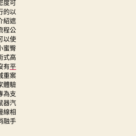
密度可
行的以
介紹遮
流程公
可以使
小蜜臀
術式高
沒有
平
減重案
家體驗
專為支
鼠器汽
邊線相
消融手