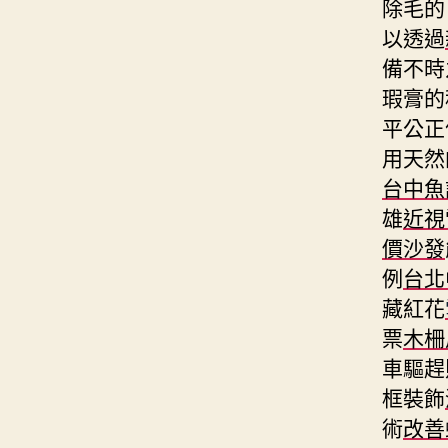
除毛的
以透過
備不時
瑕膏的
平公正
用天然
台中魚
雄
近視
價沙發
例
台北
藏紅花
票
木柵
車驅趕
框裝飾
術
改善