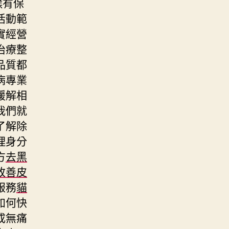
候有保
活動範
實經營
治療整
品質都
病專業
緩解相
我們就
了解除
理身分
方
去黑
改善皮
服務
貓
如何快
成無痛