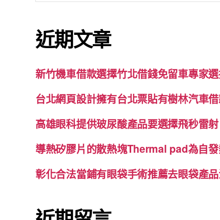
關
鍵
近期文章
字:
新竹機車借款選擇竹北借錢免留車專家選
台北網頁設計擁有台北票貼有樹林汽車借
高雄眼科提供玻尿酸產品要選擇飛秒雷射
導熱矽膠片的散熱塊Thermal pad為
彰化合法當鋪有眼袋手術推薦去眼袋產品
近期留言