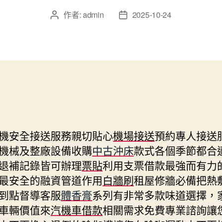
作者:
admin
2025-10-24
文
文
章
章
作
發
者
佈
日
期
機安全接送服務親切貼心
機場接送
預約專人接送
機械及整廠設備收購
中古沖床
款式各個季節都合
退補記錄皆可辦理
票貼
利用支票借款最強而有力
最安全的融資管道作用
白牆刷
租屋修牆必備把熱
到點督導客服
體香膏
系列有非常多款味道選擇，
車輛價值來
汽機車借款
相關需求免費專業諮詢讓