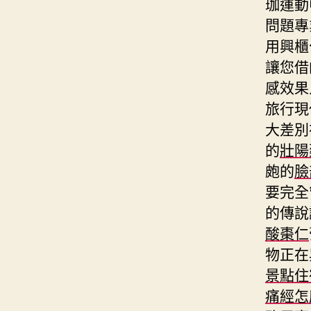
珈運動
問題專
用興櫃
讓您借
感效果
旅行現
大差別
的
壯陽
皰的
臉
要完全
的傳說
酸棗仁
物正在
景點住
痛經怎