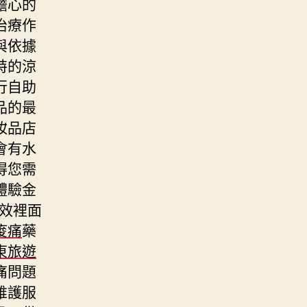
擔心的
治療作
與依據
特的涼
行自助
品的最
妝品店
會有水
得您需
體驗金
效裡面
痠痛
藥
東旅遊
痛問題
維護服