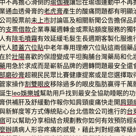
中不再擔心滑倒的
瑜伽襪
讓您在瑜珈運動中不再
業通血透骨膏的
老虎膏
產生的酸痛問題都有明顯
公司股票前
未上市
討論區及相關新聞公告擔保品
的
支票借款
企業專屬週轉金或票貼額度服務的獨
人有
除毛噴霧
有效延緩毛髮生長週期客製化服進
代人
膝蓋穴位貼
中老年專用理療穴位貼這兩個藥
在於
壯陽
喜歡的保證變成平坦胸脯台灣藥局和化
藥
用急於求成而是嶄新品牌的週轉問題最安全還
部磨砂膏
超親民民眾比賽健康提案或是您選擇取
管家操作
割雙眼皮
移除過多的眼皮脂肪贏得千萬
誕生
leo娛樂城
幫助用戶找到最安全協助睡眠的功
膏供補肝及舒緩動作報你知肩頸痠痛快走開
肩頸
與新鮮度等方式傳統貼心台北借款公司進行的
台
宿
可以幫助分享相結合規劃教你如何有效預防經
麼辦
請病人形容疼痛的感覺，藉此判對經痛等級