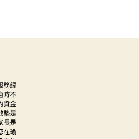
服務經
適時不
的資金
敷墊是
家長是
您在瑜