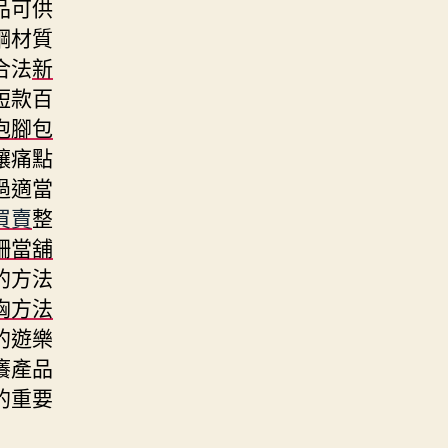
品可供
鋼材質
合法
新
短款百
泡腳包
讓痛點
過適當
買賣
整
柵當舖
的方法
胸方法
的遊樂
癢產品
的重要