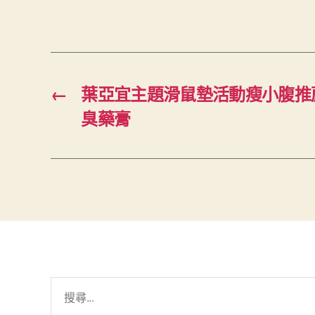
←
葉亞宜主題滑鼠墊活動瘦小腹推
臭藥膏
搜
尋