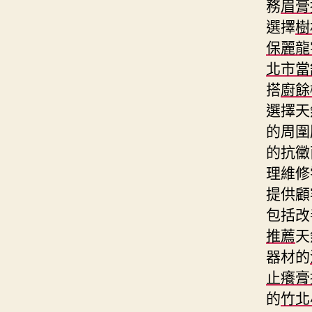
務
眉膏
選擇
樹
保麗龍
北市當
搭
廚餘
選擇天
的周圍
的抗黴
理維修
提供顧
包括改
推薦
天
器材的
止癢膏
的
竹北