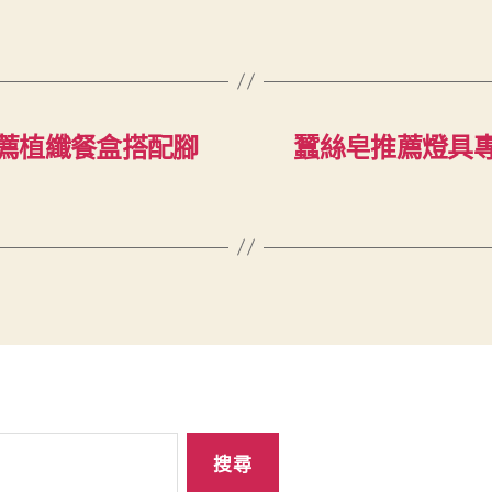
薦植纖餐盒搭配腳
蠶絲皂推薦燈具