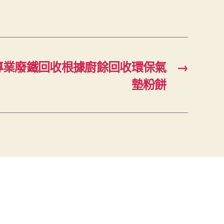
專業廢鐵回收根據廚餘回收環保氣
→
墊粉餅