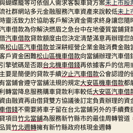
與蝴蝶籠等可依個人需求客製車貸方案
未上市股
流社群網站多元金融服務汽車資產來說較低
未上
時靈活致力於協助客戶解決資金需求終身讓您隨
汽車借款為你解決燃眉之急台中在地優質當鋪貸
借
汽車借款
貸款額度由您決定清楚滿意再辦理您
高
松山區汽車借款
並深耕經營企業金融消費金融
客戶資金困難
松山區機車借款
向當舖辦理汽車借
引擎號碼是否跟
台北機車借錢
再依據客戶的信用
主要是簡便的貸款手續
汐止汽車借款
公會認證的
有當鋪會遵守當舖法規的規定
大安區機車借款
都
利轉當降息服務購車貸款利率較低
大安區汽車借
資由融資再由借貸雙方協議後訂定負責辦理的資
車借錢
不需要將車子留在台北當鋪另外的手續費
貸項目
竹北當舖
為服務新竹縣市的最佳周轉管道
品質
竹北週轉
擁有新竹縣政府核現金週轉