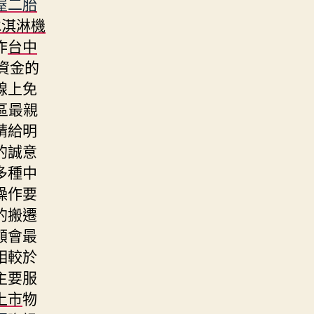
屋二胎
冰淇淋機
作
台中
資金的
線上免
區最親
請給明
的誠意
多種中
操作要
的搬遷
額會最
相較於
主要服
上市
物