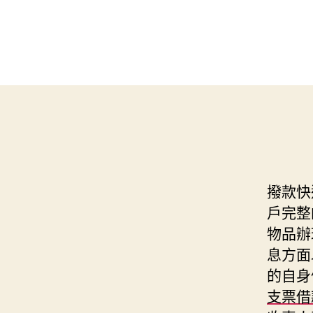
撥款快
戶完整
物品辦
息方面
的自身
支票借