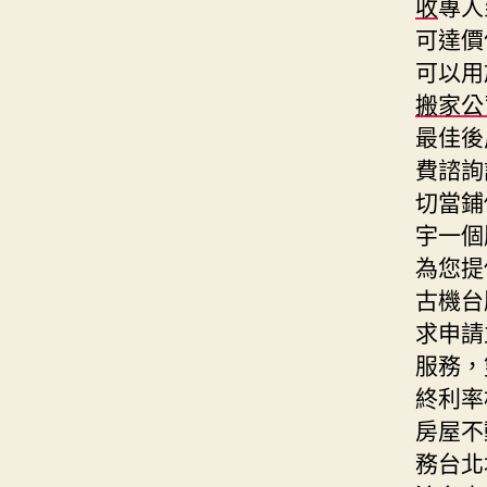
收
專人
可達價
可以用
搬家公
最佳後
費諮詢
切當鋪
宇一個
為您提
古機台
求申請
服務，
終利率
房屋不
務台北