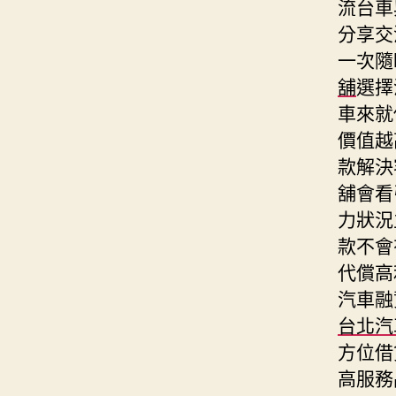
流台車
分享交
一次隨
舖
選擇
車來就
價值越
款解決
舖會看
力狀況
款不會
代償高
汽車融
台北汽
方位借
高服務