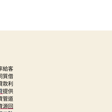
率給客
同質借
貸款利
貸
提供
資管道
資源回