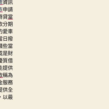
票
資訊
市
申請
時貸
當
款分期
的愛車
當日撥
錢些當
或是財
優質借
能提供
款
稱為
金服務
提供全
，以最