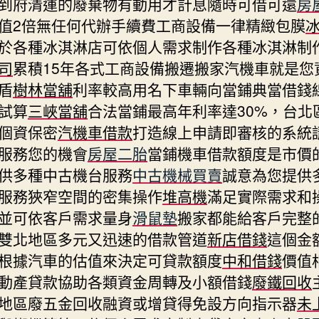
到府清運的廢棄物有動用才計息隨時可借可還
房
值2倍無任何代辦手續費工商設備一律精緻包膜
於各種冰淇淋店可依個人需求制作各種冰淇淋制
司
累積15年各式工商設備搬遷搬家汽機車就是您
盾
樹林當舖
利率較高用名下車輛向當鋪典當借錢
試算
三峽當舖
合法當鋪最高年利率達30%，台北
個資保密
汽機車借款
打造線上申請即審核的系統
服務您的機會
房屋二胎
當鋪機車借款額度是市價
供多種中古機台服務
中古機械買賣
誠意為您提供
服務狹窄空間的密集操作
堆高機
滿足實際需求和
並可依客戶需求量身
滑鼠墊
搬家都能給客戶完整
雙北地區多元又迅速的借款管道
新店借錢
這個金
根據汽車的估值來決定可貸款額度
中和借錢
價值
動產貸款協助各類資金周轉及小額借錢
廢鐵回收
地區廢五金回收融資或增貸得免設方向指示器
未