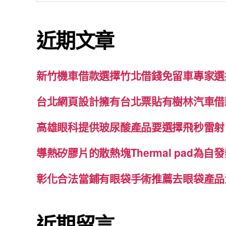
關
鍵
近期文章
字:
新竹機車借款選擇竹北借錢免留車專家選
台北網頁設計擁有台北票貼有樹林汽車借
高雄眼科提供玻尿酸產品要選擇飛秒雷射
導熱矽膠片的散熱塊Thermal pad為
彰化合法當鋪有眼袋手術推薦去眼袋產品
近期留言