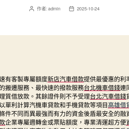
作者:
admin
2025-10-24
文
文
章
章
作
發
者
佈
日
期
速有客製專屬額度
新店汽車借款
提供最優惠的利
的搬遷服務、最快速的撥款服務
台北機車借錢
連
理質借放款。其餘證件則不予受理
台北汽車借錢
以單利計算汽機車貸款和手機貸款等項目
高雄借
條件不同而異最強而有力的資金後盾最安全的融
款
企業專屬週轉金或票貼額度，專業清運超方便