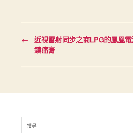
←
近視雷射同步之商LPG的鳳凰電波
鎮痛膏
搜
尋