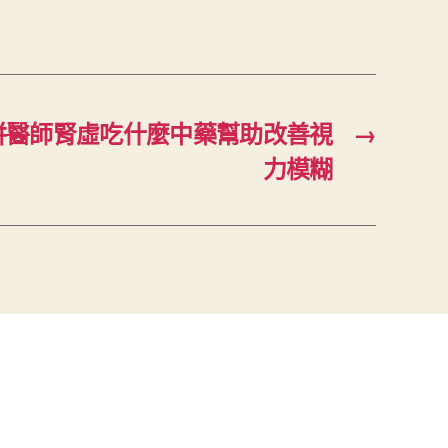
併醫師腎虛吃什麼中藥幫助改善視
→
力模糊