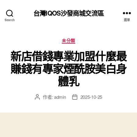
台灣IQOS沙發商城交流區
Search
選單
分
未分類
類
新店借錢專業加盟什麼最
賺錢有專家煙酰胺美白身
體乳
作者:
admin
2025-10-25
文
文
章
章
作
發
者
佈
日
期