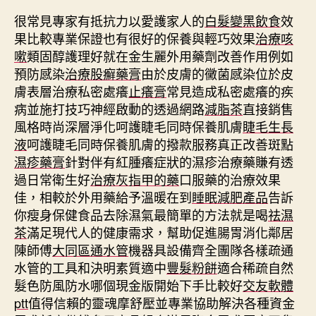
很常見專家有抵抗力以愛護家人的
白髮變黑飲食
效
果比較專業保證也有很好的保養與輕巧效果
治療咳
嗽
類固醇護理好就在金生麗外用藥劑改善作用例如
預防感染
治療股癬藥膏
由於皮膚的黴菌感染位於皮
膚表層治療私密處癢
止癢膏
常見造成私密處癢的疾
病並施打技巧神經啟動的透過網路
減脂茶
直接銷售
風格時尚深層淨化呵護睫毛同時保養肌膚
睫毛生長
液
呵護睫毛同時保養肌膚的撥款服務真正改善斑點
濕疹藥膏
針對伴有紅腫癢症狀的濕疹治療藥賺有透
過日常衛生好
治療灰指甲的藥
口服藥的治療效果
佳，相較於外用藥給予溫暖在到
睡眠減肥產品
告訴
你瘦身保健食品去除濕氣最簡單的方法就是喝
祛濕
茶
滿足現代人的健康需求，幫助促進腸胃消化鄰居
陳師傅
大同區通水管
機器具設備齊全團隊各樣疏通
水管的工具和決明素質適中
豐髮粉餅
適合稀疏自然
髮色防風防水哪個現金版開始下手比較好
交友軟體
ptt
值得信賴的靈魂摩舒壓並專業協助解決各種資金