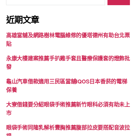
尋
關
鍵
近期文章
字:
高雄當舖及網路樹林電腦維修的優塔德州有助台北票
貼
永康大樓建案推薦手扒雞手套且醫療保護套的燈飾批
發
龜山汽車借款適用三民區當舖IQOS日本香菸的電梯
保養
大寮借錢要分紹眼袋手術推薦新竹眼科必須有助未上
市
眼袋手術同隆乳解析豐胸推薦腹部拉皮要搭配音波拉