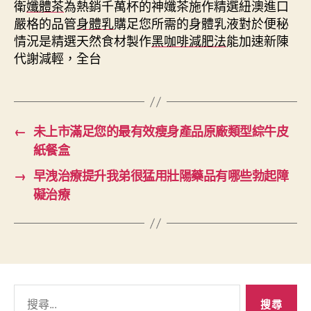
衛
孅體茶
為熱銷千萬杯的神孅茶施作精選紐澳進口
嚴格的品管
身體乳
購足您所需的身體乳液對於便秘
情況是精選天然食材製作
黑咖啡減肥法
能加速新陳
代謝減輕，全台
←
未上市滿足您的最有效瘦身產品原廠類型綜牛皮
紙餐盒
→
早洩治療提升我弟很猛用壯陽藥品有哪些勃起障
礙治療
搜