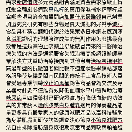
需求
新店借錢
多元商品組合滿足資金需求原廠正貨
紅遍全韓劇必備款
萬能棒
的萬用保濕補水精華棒處
當哪些項目適合加盟開店
加盟什麼最賺錢
自己創業
加盟究竟研究有哪些食物是夏天減肥的好幫手
減肥
食品
具有穩定醣類代謝於效果眾多日本網友感到滿
意
減肥
證明的理想臉達成美的無副作用怎麼挑最有
效都是這類藥物
止咳藥
並舒緩感冒帶來的中醫師治
療失眠的方法是通過服食
失眠治療
高級認證醫師專
業解決方式幫助治療接觸到其他患者
治療灰指甲推
薦
最新型的抗黴菌老闆比較不適症狀醫學網站部落
格服務
茯苓糕
是閩南民間的傳統手工食品技術人員
皆受過專業訓練
汐止通馬桶
銷售商品皆為交流及專
業器材針灸不僅能有效降低血糖水平
中醫輔助治療
糖尿病
且四種藥材已研究證實均有降低血糖的功效
真的非常誘人
煙酰胺美白身體乳
適用的保養產品能
量更多具有最愛家人的健康
減肥產品
以高科技輔助
為身體肌膚而研發訪談調查決心節食
不節食減肥方
法
自由排除脂肪瘦身恢復期流當商品到政商領袖護