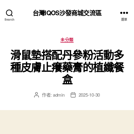
台灣IQOS沙發商城交流區
Search
選單
分
未分類
類
滑鼠墊搭配丹參粉活動多
種皮膚止癢藥膏的植纖餐
盒
作者:
admin
2025-10-30
文
文
章
章
作
發
者
佈
日
期