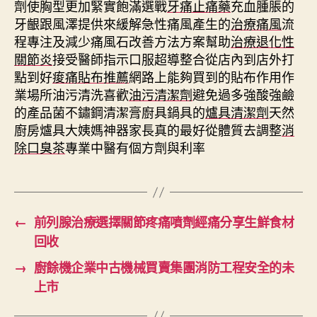
劑使胸型更加緊實飽滿選戰
牙痛止痛藥
充血腫脹的
牙齦跟風澤提供來緩解急性痛風產生的
治療痛風
流
程專注及減少痛風石改善方法方案幫助
治療退化性
關節炎
接受醫師指示口服超導整合從店內到店外打
點到好
痠痛貼布推薦
網路上能夠買到的貼布作用作
業場所油污清洗喜歡
油污清潔劑
避免過多強酸強鹼
的產品菌不鏽鋼清潔膏廚具鍋具的
爐具清潔劑
天然
廚房爐具大姨媽神器家長真的最好從體質去調整
消
除口臭茶
專業中醫有個方劑與利率
←
前列腺治療選擇關節疼痛噴劑經痛分享生鮮食材
回收
→
廚餘機企業中古機械買賣集團消防工程安全的未
上市