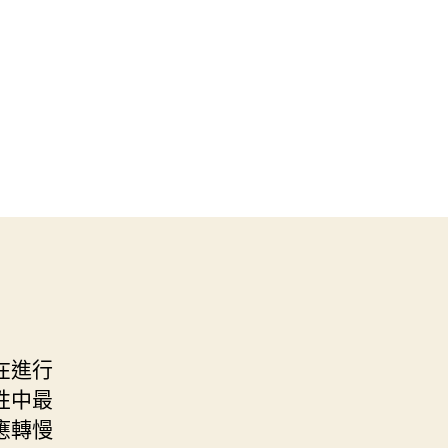
在進行
性中最
應轉慢