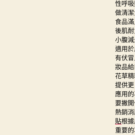
性呼吸
做清潔
食品滿
後肌耐
小腹減
適用於
有伏冒
妝品給
花草精
提供更
應用的
要撇開
熱銷消
貼
根據
重要的