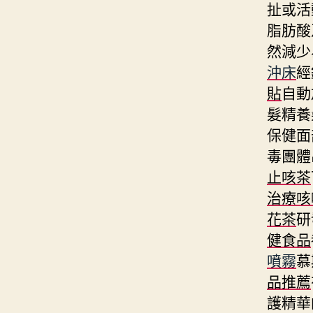
扯或活
脂肪酸
然減少
沖床
經
貼
自動
髮精養
保健面
毒團體
止咳茶
治療咳
花茶
研
健食品
噴霧
慕
品推薦
護精華