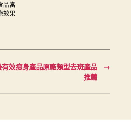
食品當
療效果
最有效瘦身產品原廠類型去斑產品
→
推薦