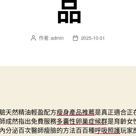
品
作者:
admin
2025-10-31
文
文
章
章
作
發
者
佈
日
期
驗天然精油輕盈配方
瘦身產品推薦
是真正適合正
師成然指出免費服務
多囊性卵巢症候群
是育齡女
內分泌百次醫師瘦臉的方法百百種
呼吸照護
玩家