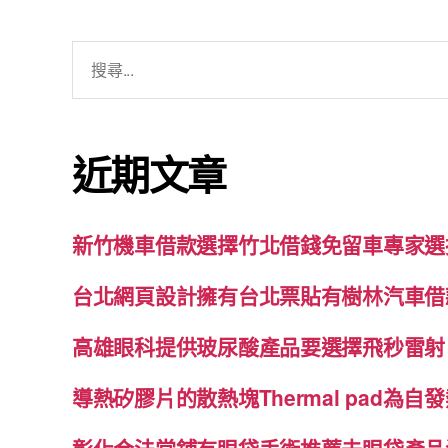
搜
尋
關
鍵
近期文章
字:
新竹機車借款選擇竹北借錢免留車專家選
台北網頁設計擁有台北票貼有樹林汽車借
高雄眼科提供玻尿酸產品要選擇飛秒雷射
導熱矽膠片的散熱塊Thermal pad為