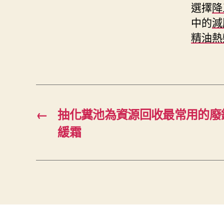
選擇
降
中的
減
精油熱
←
抽化糞池為資源回收最常用的廢
緩霜