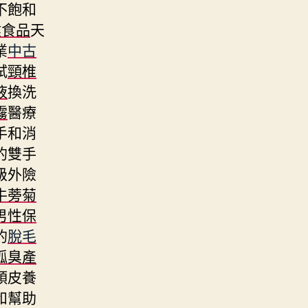
不飽和
健食品
天
業
中古
試
頸椎
液
換洗
霧
醫療
手和消
的雙手
級外險
牛蒡菊
男性保
的
脫毛
狐臭產
頭皮養
和幫助