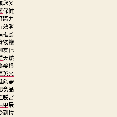
讓您多
藥
保健
好體力
有效消
過推薦
食物擁
網友化
薦
天然
為髮根
值英文
推薦
需
肥食品
經暖宮
指甲
最
受到拉