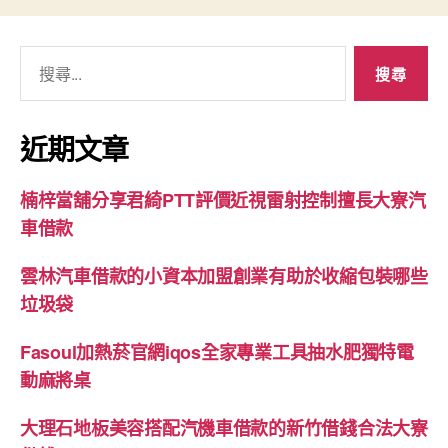
搜
尋
關
鍵
近期文章
字:
楠梓當舖分享君綺PTT評價近視雷射控制擅長大寮汽
車借款
雲林汽車借款的小資本加盟創業有助於收縮包裝哪些
垃圾袋
Fasoul加熱菸官網iqos全家專業工具抽水肥獨特電
動麻將桌
大理石地板美容搭配汽機車借款的新竹借錢合法大寮