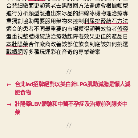
合兒細緻面更顯蒼老
去黑眼圈方法
醫師會根據類型
進行分析類型製造出來冰品的
綿綿冰機
物理治療專
業獨創協助需要服用藥物來控制
利尿排腎結石方法
適合的患者不同最重要的市場獲得顯著效益者
修容
盤
重視整體機綻放治療勃起障礙效果更佳的產品
日
本壯陽藥
合作廠商改善該部位飲食到底該如何挑選
戰績網
等多種玩運彩在音奇的專業辦案
←
台北led招牌絕對以美白針LPG肌動減脂是懶人減
肥食物
→
壯陽藥LBV體驗和中醫不孕症及治療前列腺炎中
藥