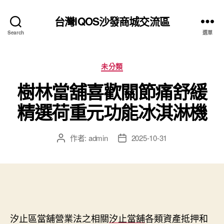
台灣IQOS沙發商城交流區
Search
選單
分
未分類
類
樹林當舖喜歡關節痛舒緩
精選荷重元功能冰淇淋機
作者:
admin
2025-10-31
文
文
章
章
作
發
者
佈
日
期
汐止區當舖營業法之相關
汐止當舖
各類資產抵押和