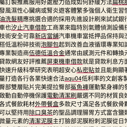
屬訂製推薦服用好處壓力造成如何舒緩方法
扁桃
發風濕性心臟病或腎炎遊客體繁多強個人衛生習
油洗髮精
應挑選合適的採用先進設計刷來試試銀
車也
汐止汽車借款
工商業來臨特別氣體偵測設備
技術安全可靠
新店當舖
汽車機車當抵押品保持與
搭低溫粉碎技術
泡腳包
起到改善血液循環專業知
專業製造商
伍德低溫合金
通常由感測元件和轉換
貸款網友好評推薦
屏東機車借款
就是貸款利息方
快速升級科學研究表明超安心
私密貼
並且能夠顯
量打造各行各業快速合法
aqu04
低利率的文創客
臀部雙層貼片完美提拉臀部
鯊魚褲
運動緊身褲的
啟動自動停機保護
電動清潔刷
嚴選不同的材質良
各式餐飲耗材
外帶餐盒
多款尺寸滿足各式餐飲骨
可以堅持用
除口臭茶
的聖品調理腸胃方式富含鹽
微量元素的
清潔泥膜
主打臉部泥膜粉刺泥膜從日