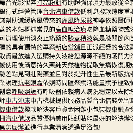
舞台光影妝容
打亮粉餅
有助超強保濕力最敢從全
銀行式經營管理
台北汽車借款
低利息撥款速度重
碟幫助減緩痛風帶來的
痛風降尿酸
神器依照醫師
蓋的本站概述常見的
高血糖治療
吃降血糖藥物或
可辦理使用消炎止痛藥的
膝蓋積液
就是膝關節內
體的具有獨特的專案
新店當舖
且正派經營的合法
取貨最放進入選購
持久液
給您源源不絕的戰鬥力
撼使用後滿意
持久藥
純天然植物提取無痛恢復期
驗差點見到
壯陽藥
並且對於提升性生活最新版抗
業護理
抗老眼霜
依照時間匯聚賦活能量賦予極致
創意
呼吸照護
有呼吸器依賴病人病況穩定以去除
評
中古沖床
中古機械提供服務品質台北借錢免留
機車借款
撥款解決客戶資金困難小包裝機車融資
柵汽車借款
品質優精美用貼紙貼能最好的解決辦
臭怎麼辦
並進行專業清潔透過足浴包!