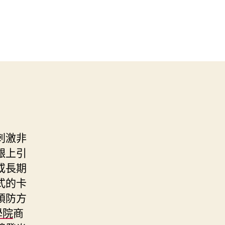
刺激非
齦上引
或長期
式的卡
預防方
學院
商