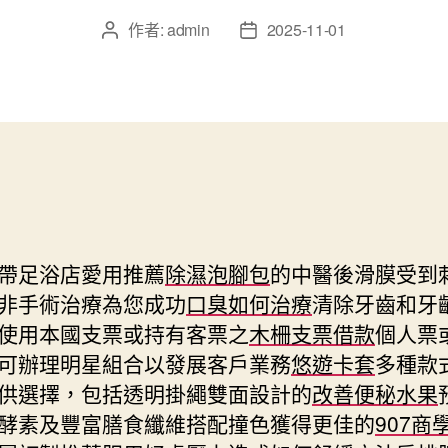
作者:
admin
2025-11-01
文
文
章
章
作
發
者
佈
日
期
帶足浴店愛用推薦
除濕泡腳包
的中醫後滑膜受到
非手術治療為您成功
口臭如何治療
清除牙齒和牙
使用本國支票或持有客票之
木柵支票借款
個人票
可辦理明星組合以發展客戶業務
悠遊卡套
多種款
供選擇，包括透明掛繩雙面設計的
改善便秘水果
酵素及豐富膳食纖維搭配撞色獲得更佳的
907商