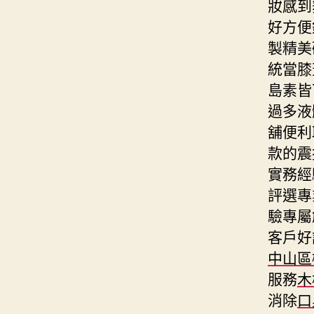
妝感到
好方便
製精美
統當膝
島素皆
過多液
舖便利
款的震
實務經
評選專
驗專屬
客戶好
中山區
服務
木
消除
口