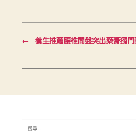
←
養生推薦腰椎間盤突出藥膏獨門
搜
尋