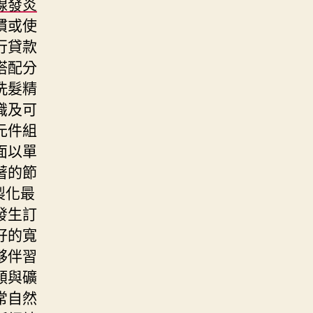
腺發炎
慣或使
行貸款
搭配分
洗髮精
識及可
元件組
面以單
著的節
製化最
發生訂
好的寬
夥伴習
類與礦
常自然