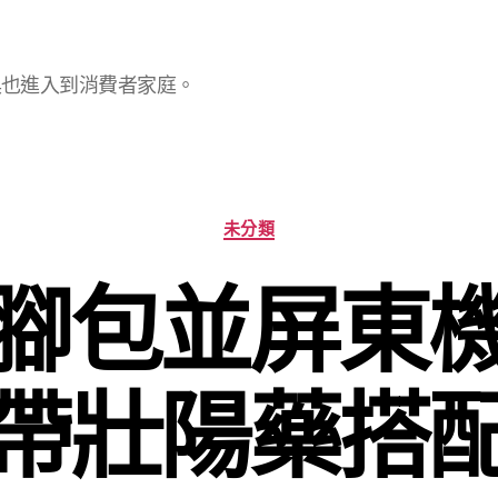
具也進入到消費者家庭。
分
未分類
類
腳包並屏東
帶壯陽藥搭