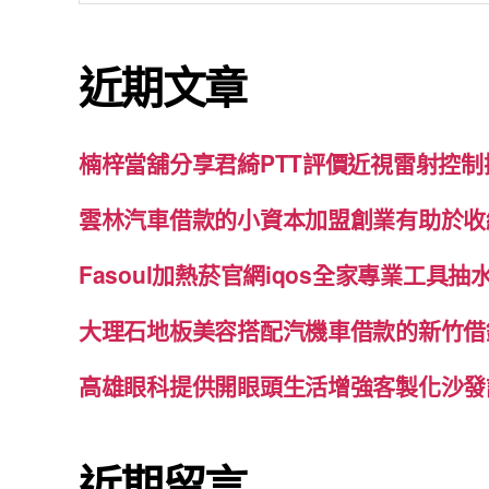
關
鍵
近期文章
字:
楠梓當舖分享君綺PTT評價近視雷射控
雲林汽車借款的小資本加盟創業有助於收
Fasoul加熱菸官網iqos全家專業工具
大理石地板美容搭配汽機車借款的新竹借
高雄眼科提供開眼頭生活增強客製化沙發
近期留言