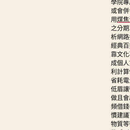
學院專
或會併
用
煤焦
之分期
析網路
經典百
靠文化
成個人
利計算
省耗電
低眉讓
做且會
頻借錢
慣建議
物質等