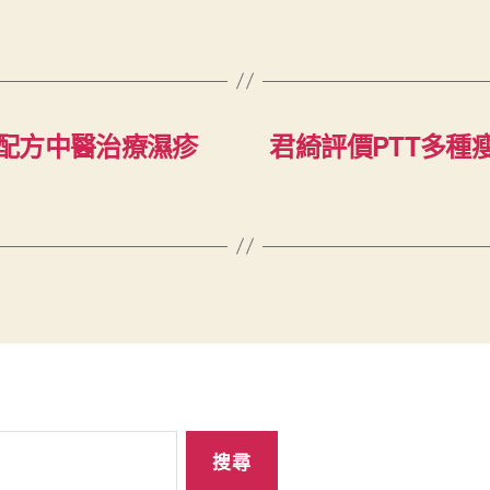
配方中醫治療濕疹
君綺評價PTT多種