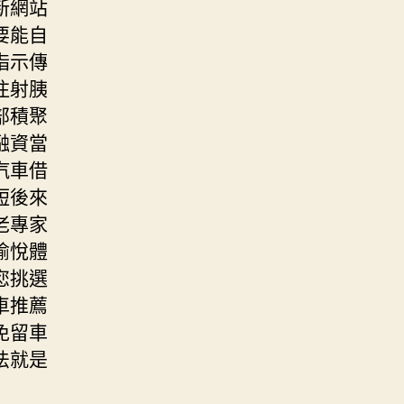
新網站
要能自
指示傳
注射胰
部積聚
融資當
汽車借
短後來
老專家
愉悅體
您挑選
車推薦
免留車
法就是