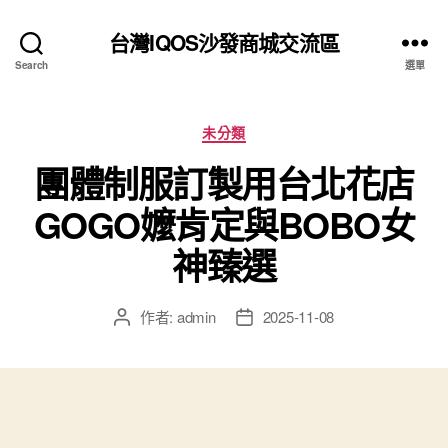
台灣IQOS沙發商城交流區
Search
選單
分
未分類
類
團體制服訂製用台北花店
GOGO嬤肯定與BOBO女
神臻選
作者:
admin
2025-11-08
文
文
章
章
作
發
者
佈
日
期