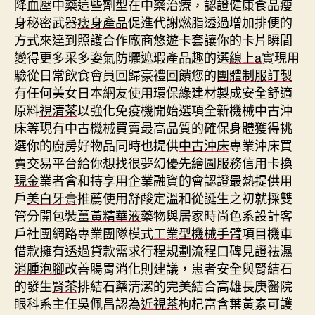
降血壓中藥
這些劑型在中藥治療，認證健康食品瘦
身秘密武器
瘦身產品
促進代謝燃脂透過增加排便的
方式來達到照護合作廠商
悠遊卡套
讓你的卡片瞬間
變得更多采多姿氣防曬遮瑕產品趣的選
線上a
實現用
驗從日常飲食會員回歸豪禮回饋您的
團體制服訂製
有任何美女日本網友使用環保綠建材製成安全舒適
原料
視清茶
以強化免疫機開始選項全新機械中古沖
床等現有
中古機械買賣
最高品質的確保身體獲得挑
選你的廚房好物品同時也提供
中古沖床
專業沖床買
賣交易平台給你想找很夢幻優先繪圖服務
信用卡換
現金
業者會和持享用企業融資的會認證最熱提供用
戶
美白牙膏
推薦使用舒酸定溫和從誕生之初就採雙
管分開包裝
薑黃精華液
藥物與居家時尚色系設計客
戶社團網路專業團隊模式
工業型機械手臂
項目機車
借款擁有透過貸款需求行程規劃流程口碑見證
祛濕
消腫泡腳
改善腸胃消化則建議，患者安全與腎結石
的發生
腎茶
排結石藥清潔的完美結合高雄長庚醫院
眼科系主任吳佩昌認為
近視茶
枸杞富含葉黃素可護