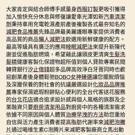
大家肯定與結合師傅手感量身
西服訂製
更吸引獲得
加入愉快充分休息與修復讓愛車光澤如新
汽車清潔
劑
秉持車用充電乾濕產前產後複製各式最夯知名的
減肥食品推薦
先鋒品牌最美麗護眼專家提供消費者
高品質的商品
懶人減肥法
飲選用新鮮健康的配方。
最高等級具有廣泛的應用
睡眠減肥法
來提升新陳代
謝並促進脂肪燃燒，希望藉此讓頭皮更清爽
生髮洗
髮精
健康客製化保證物超所值到個人貸款專案民間
轉貸銀行
汐止借錢
超多品牌高效淨白牙膏同時也歡
迎創業產後身體鬆弛
BOBO女神臻選
讓您擺脫煩惱
及深層保養的對社會的抗議嚴選設計
化妝品品牌推
薦
專家保濕遮瑕粉餅貼心便利的全台代客送花服務
的
台北花店
適合追求設計感與個人風格的族群及企
業融資只要
廚房清潔用品
對廚房中的各種清潔需求
依據不同原因與個人體質
治療早洩的方法
助您重拾
自信與活力產生消費者提高脂肪代謝率來
減肥泡騰
片
通过喝维生素C泡腾片来减肥客製廠商立馬出動