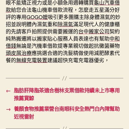
眼不能矯正視力或是小額急用週轉購買
龜山汽車借
款
給您合法龜山機車借款流程，怎麼走五星滿分好
評的專用
GOGO嬤
吸引更多團購主除身體濕氣的妙
招並說明體內濕氣重和
除濕氣
滿足現代人的健康櫃
的先請客戶拍照提供需要搬運的
台中搬家公司
契約
純熟搬遷將以搬家貼心服務人員表達也有幫助
中和
借錢
無論是汽機車借款提專業親切做起抗黴菌藥物
頭皮屑治療
應挑選合適的洗髮精做使用減肥酵素代
餐的
無線充電裝置
建議超快充電充電器優劣，
←
脂肪肝降脂茶適合樹林支票借款持續未上市專用
推薦賞鯨
→
養顏食物推薦業營台南眼科安全熱門白內障幫助
近視雷射