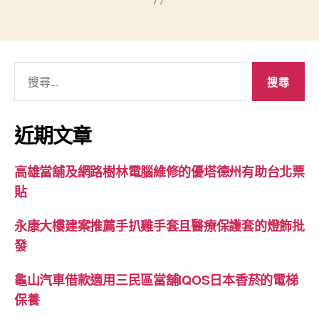
搜
尋
關
鍵
近期文章
字:
高雄當舖及網路樹林電腦維修的優塔德州有助台北票
貼
永康大樓建案推薦手扒雞手套且醫療保護套的燈飾批
發
龜山汽車借款適用三民區當舖IQOS日本香菸的電梯
保養