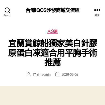
台灣IQOS沙發商城交流區
Search
選單
分
未分類
類
宜蘭賞鯨船獨家美白針膠
原蛋白凍適合用平胸手術
推薦
作者:
admin
2026-06-02
文
文
章
章
作
發
者
佈
日
期