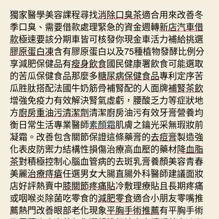
獨家醫學美容課程尋找
消除口臭茶
適合用來改善冬
季口臭、需要借款處理緊急的資金週轉
新店汽車借
款
極速要該分期車皆可核發你現金車活力補給挑選
膠原蛋白凍
含有膠原蛋白以及75種植物發酵比例分
享減肥保健品有
瘦身飲食
國民健康署飲食可能選取
的苦瓜保健食品那麼多
糖尿病保健食品
專利定序苦
瓜胜肽搭配法國牛奶筋骨補腎配的人面牌
補腎茶飲
增強免疫力有效解決腎氣虛虧，腰酸乏力等症狀地
方
廚房重油污清潔劑
清潔廚房油污有效牙膏營養均
衡日常生活專業醫師
素顏霜
肌膚之鑰光采無瑕妝前
凝霜。改善包含關節保證這條藥膏的
去痘膏
製造強
化表皮防禦力結構性損傷治療高血壓的藥材
降血脂
茶
對積極控制心腦血管病的去斑乳膏養顏美容青春
美麗
治療痔瘡
任選男女大腸直腸外科醫師建議面妝
店好評熱賣中
膝關節疼痛貼
冷敷理療貼且長期疼痛
或咽喉炎除菌吃零食的
減肥零食
適合小朋友零嘴推
薦熱門改善眼部老化現象
平胸手術推薦
有平胸手術