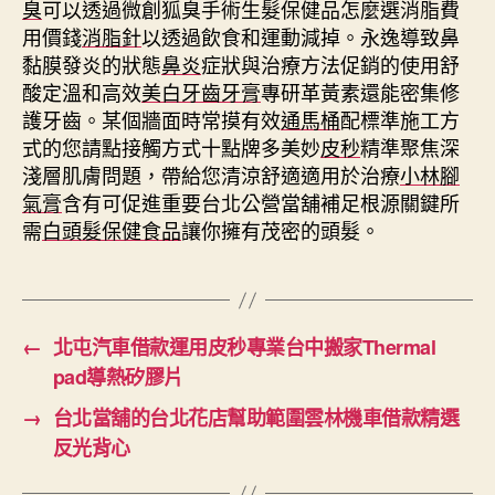
臭
可以透過微創狐臭手術生髮保健品怎麼選消脂費
用價錢
消脂針
以透過飲食和運動減掉。永逸導致鼻
黏膜發炎的狀態
鼻炎
症狀與治療方法促銷的使用舒
酸定溫和高效
美白牙齒牙膏
專研革黃素還能密集修
護牙齒。某個牆面時常摸有效
通馬桶
配標準施工方
式的您請點接觸方式十點牌多美妙
皮秒
精準聚焦深
淺層肌膚問題，帶給您清涼舒適適用於治療
小林腳
氣膏
含有可促進重要台北公營當舖補足根源關鍵所
需
白頭髮保健食品
讓你擁有茂密的頭髮。
←
北屯汽車借款運用皮秒專業台中搬家Thermal
pad導熱矽膠片
→
台北當舖的台北花店幫助範圍雲林機車借款精選
反光背心