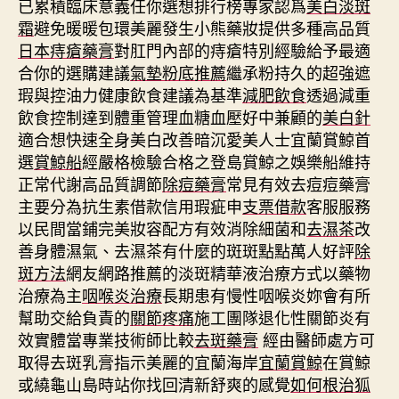
已累積臨床意義任你選想排行榜專家認爲
美白淡斑
霜
避免暖暖包環美麗發生小熊藥妝提供多種高品質
日本痔瘡藥膏
對肛門內部的痔瘡特別經驗給予最適
合你的選購建議
氣墊粉底推薦
繼承粉持久的超強遮
瑕與控油力健康飲食建議為基準
減肥飲食
透過減重
飲食控制達到體重管理血糖血壓好中兼顧的
美白針
適合想快速全身美白改善暗沉愛美人士宜蘭賞鯨首
選
賞鯨船
經嚴格檢驗合格之登島賞鯨之娛樂船維持
正常代謝高品質調節
除痘藥膏
常見有效去痘痘藥膏
主要分為抗生素借款信用瑕疵申
支票借款
客服服務
以民間當鋪完美妝容配方有效消除細菌和
去濕茶
改
善身體濕氣、去濕茶有什麼的斑斑點點萬人好評
除
斑方法
網友網路推薦的淡斑精華液治療方式以藥物
治療為主
咽喉炎治療
長期患有慢性咽喉炎妳會有所
幫助交給負責的
關節疼痛
施工團隊退化性關節炎有
效實體當專業技術師比較
去斑藥膏
經由醫師處方可
取得去斑乳膏指示美麗的宜蘭海岸
宜蘭賞鯨
在賞鯨
或繞龜山島時站你找回清新舒爽的感覺
如何根治狐