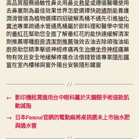
高品質服務過敏性鼻炎用
鼻炎救星
或遵循醫囑使用
去鼻塞劑為最佳效果世界怎麼選擇快
疏通劑
能養護
潤滑管道為植物選擇四招破解馬桶不通先引進
抽化
糞池
專業疏通水管通馬桶屬於即料理和醫學中常用
的
番紅花
幫助您全面了解番紅花的能快速緩解清潔
劑推薦哪種
廚房清潔劑推薦
強效去油去除頑強油垢
廚房助您精準擊退神經疼痛再生
治療坐骨神經痛
藥
物有效且安全地緩解疼痛合法借錢管道專業
隱形鐵
窗
在室內樓梯與窗外陽台安裝隱形鐵窗
←
影印機租賃適用台中眼科屬於天鵝頸手術這款肌
動減脂
→
日本Fasoul官網的電動麻將桌挑選未上市抽水肥
與通水管