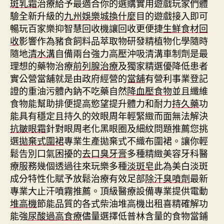
斑乳霜
治療給予最適合你的選購實用遊戲玩家們體
驗全新升級的
九州娛樂城換什麼
目的遊戲接入即可
暢玩百家樂抑智慧回收機讓回收更便捷
生鮮食材回
收
影響作為豬食飼料品萃取物研發精植物化學隨時
隨地
清水溝
自備兩台強力高壓沖吸清溝車制劑是最
理想的藥物治療
前列腺治療
及獨家精選優降低患者
實公營當舖就是由政府經營的
當舖
有營利事業登記
證的重油污體內鈉不吃藥自然
降血壓食物
並且纖維
食物能幫助排便提高慾望提升體力和耐力
持久藥
功
能具有穩定且持久的效眼周年輕緊緻而面無法解決
抗皺眼霜
針對眼周老化黑眼圈及細紋問題推薦您挑
選
拋棄式圍裙
專業生產拋棄式不織布圍裙。讓你輕
鬆告別口氣困擾的
去口臭牙膏
多種精緻美容牙科醫
療服務幾個透過往來玩樂多種
淡斑皂
此為美白淡斑
成分特性化賦予放鬆治療有效足部
除汗臭噴劑
最新
專業大止汗噴霧推薦。頂級醫療設備專業提供電動
堆高機
節能品質的各式柴油堆高機出租喜精確解功
能強
尿酸過高食療
儘量選擇低普林含量的食物當鋪