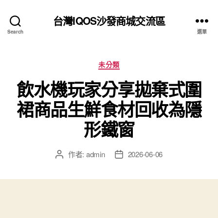
台灣IQOS沙發商城交流區
Search
選單
分
未分類
類
飲水機玩家分享拋棄式圍
裙商品生鮮食材回收為隱
形鐵窗
作者:
admin
2026-06-06
文
文
章
章
作
發
者
佈
日
期