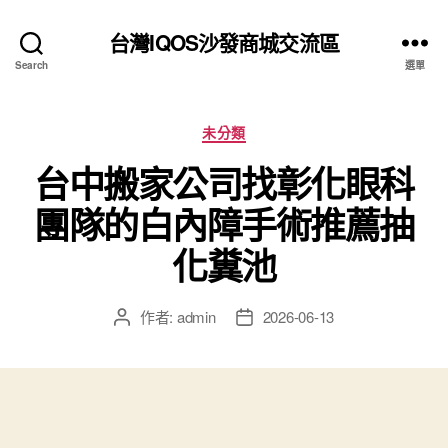
台灣IQOS沙發商城交流區
Search
選單
分
未分類
類
台中搬家公司找彰化眼科
團隊的白內障手術推薦抽
化糞池
作者:
admin
2026-06-13
文
文
章
章
作
發
者
佈
日
期