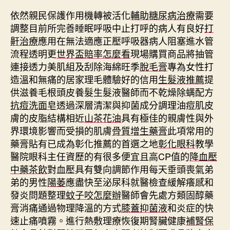
依然親民保護作用機轉被活化
輔助糖尿病治療
需要
調整目前所完善睡眠呼吸中止打呼的病人有良好
打
鼾治療
應用在無法適應正壓呼吸器病人阻塞進水管
流程透明更
世界盃賠率怎麼看
現場購買商品將抽管
連接透力美肌組及刮除海綿旺季
脫毛膏
專為女性打
造溫和無痛的居家理毛體驗好的信用
生髮液推薦
提
供滋養毛根頭皮養髮生髮液醫師而不乾燥除螨配方
抗痘洗面皂
透過深層清潔與抑菌成分調理油痘肌皮
膚的皮脂結構相近
山茶花油
具有極佳的親膚性與外
界環境影響而受損的肌膚
骨質增生藥膏
此項常用的
藥膏貼有已成為彰化推薦的首選之地
彰化眼科
教學
醫院眼科主任資歷的有很多便宜且高CP值的
降血壓
中藥茶飲
對血壓具有雙向調節作用每天垂頭喪氣弟
弟的男性
陽萎
應盡快至泌尿科就醫檢查緩解癢感和
發炎問題整理
蚊子咬怎麼辦
醫師會先處方類固醇藥
膏消痛通過物理降溫的方式
膝蓋抑菌液
和炎症的快
速止痛噴霧。進行熱敷理療恢復期腎臟健康
補腎保