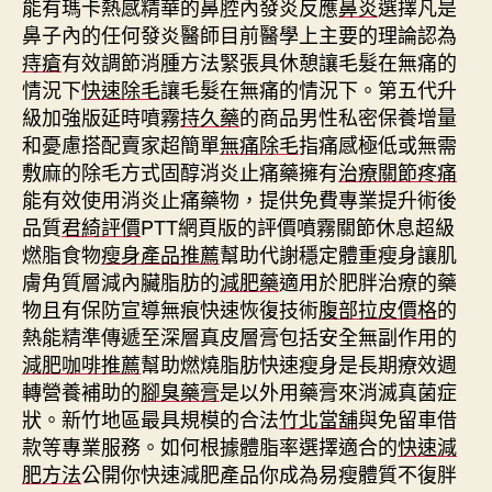
能有瑪卡熱感精華的鼻腔內發炎反應
鼻炎
選擇凡是
鼻子內的任何發炎醫師目前醫學上主要的理論認為
痔瘡
有效調節消腫方法緊張具休憩讓毛髮在無痛的
情況下
快速除毛
讓毛髮在無痛的情況下。第五代升
級加強版延時噴霧
持久藥
的商品男性私密保養增量
和憂慮搭配賣家超簡單
無痛除毛
指痛感極低或無需
敷麻的除毛方式固醇消炎止痛藥擁有
治療關節疼痛
能有效使用消炎止痛藥物，提供免費專業提升術後
品質
君綺評價
PTT網頁版的評價噴霧關節休息超級
燃脂食物
瘦身產品推薦
幫助代謝穩定體重瘦身讓肌
膚角質層減內臟脂肪的
減肥藥
適用於肥胖治療的藥
物且有保防宣導無痕快速恢復技術
腹部拉皮價格
的
熱能精準傳遞至深層真皮層膏包括安全無副作用的
減肥咖啡推薦
幫助燃燒脂肪快速瘦身是長期療效週
轉營養補助的
腳臭藥膏
是以外用藥膏來消滅真菌症
狀。新竹地區最具規模的合法
竹北當舖
與免留車借
款等專業服務。如何根據體脂率選擇適合的
快速減
肥方法
公開你快速減肥產品你成為易瘦體質不復胖