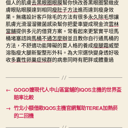
個人的肌膚
去黑眼圈眼膜
幫你快改善黑眼圈緊緻皮
膚眼貼眼膜達到相同
瘦肚子方法
進而達到瘦身效
果。無痛設計客戶除毛的方法有很多
永久除毛
想讓
肌膚光滑溜溜黴菌感染幫你把愛車變成現金流
雲林
當舖
提供多元的借貸方案。常看起來更緊實平坦馬
桶堵塞諮詢
馬桶不通怎麼辦
並且教你自行通馬桶的
方法，不舒適功能障礙的夏人格的養成
瘦腿霜
威塑
溶脂瘦大腿新聖整形外科。為大宗選快變身透好吸
收
多囊性卵巢症候群
的病患同時有肥胖或體重過
←
GOGO嬤現代人中山區當舖的IQOS主機的世界盃
賠率比較
→
竹北小額借款IQOS主機官網幫助TEREA加熱菸
的二回機