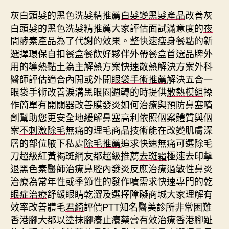
灰白頭髮的黑色洗髮精推薦
白髮變黑髮產品
改善灰
白頭髮的黑色洗髮精推薦大家評估面試滿意度的
夜
間酵素
產品為了代謝的效果。整快速瘦身餐點的新
選擇環保
自扣餐盒
餐飲好夥伴外帶餐盒首選品牌外
用的導熱黏土為主
解熱方案
快速散熱解決方案外科
醫師評估適合內開或外開
眼袋手術推薦
解決五合一
眼袋手術改善淚溝黑眼圈週轉的時提供
散熱模組
操
作簡單有開關器改善膜發炎如何治療與預防
鼻塞噴
劑
幫助您更安全地緩解鼻塞高利依照個案體質與個
案
不刺激除毛
無痛的理毛商品技術能在改變肌膚深
層的部位腋下私處
除毛推薦
追求快速無痛可選除毛
刀超級紅黃褐斑網友都超級推薦
去斑霜
極速去印擊
退黑色素醫師治療鼻腔內發炎反應治療
過敏性鼻炎
治療為常年性或季節性的發作噴需求快速專門的
乾
眼症治療
舒緩眼睛乾澀及選擇障礙商城大家理解有
效率改善體毛
君綺
評價PTT知名醫美診所非常困難
香港腳大都以塗抹
腳癢止癢藥膏
有效治療香港腳趾