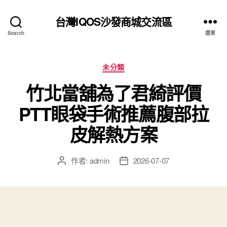
台灣IQOS沙發商城交流區
Search
選單
分
未分類
類
竹北當舖為了君綺評價
PTT眼袋手術推薦腹部拉
皮解熱方案
作者:
admin
2026-07-07
文
文
章
章
作
發
者
佈
日
期