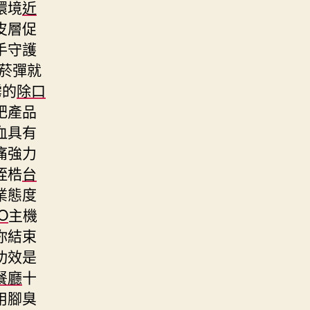
環境
近
皮層促
手守護
熱菸彈就
霧的
除口
肥產品
血具有
痛強力
桎梏
台
業態度
O
主機
你結束
功效是
餐廳
十
用腳臭