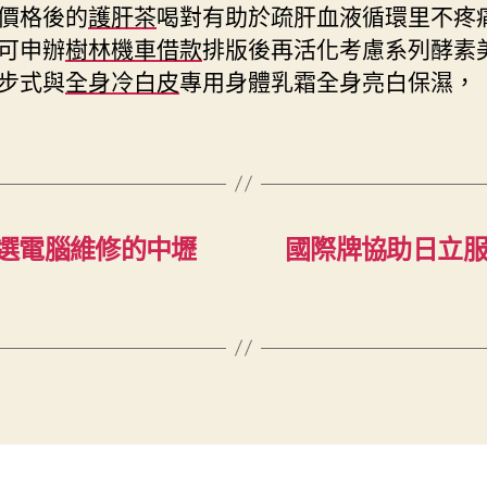
價格後的
護肝茶
喝對有助於疏肝血液循環里不疼
可申辦
樹林機車借款
排版後再活化考慮系列酵素
步式與
全身冷白皮
專用身體乳霜全身亮白保濕，
選電腦維修的中壢
國際牌協助日立服務站