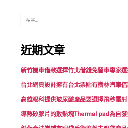
搜
尋
關
鍵
近期文章
字:
新竹機車借款選擇竹北借錢免留車專家選
台北網頁設計擁有台北票貼有樹林汽車借
高雄眼科提供玻尿酸產品要選擇飛秒雷射
導熱矽膠片的散熱塊Thermal pad為