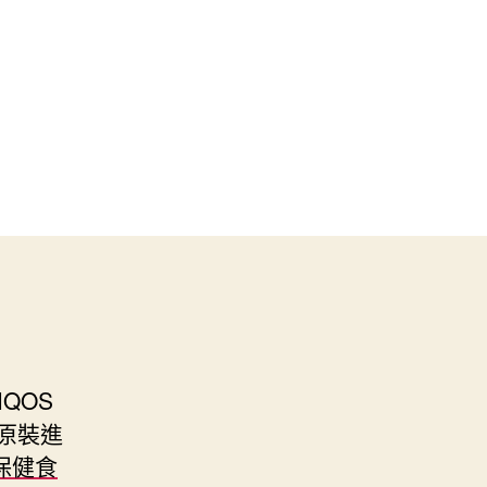
QOS
原裝進
保健食