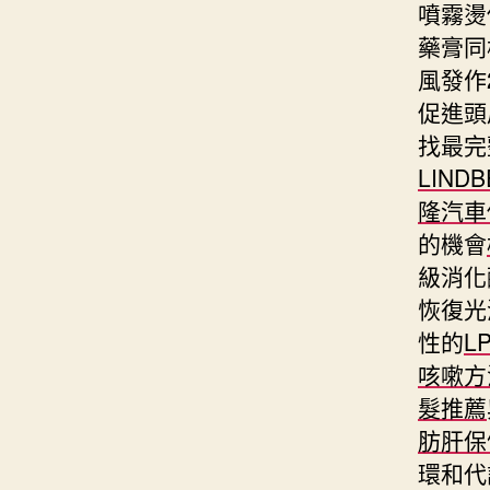
噴霧燙
藥膏同
風發作
促進頭
找最完
LIND
隆汽車
的機會
級消化
恢復光
性的
L
咳嗽方
髮推薦
肪肝保
環和代