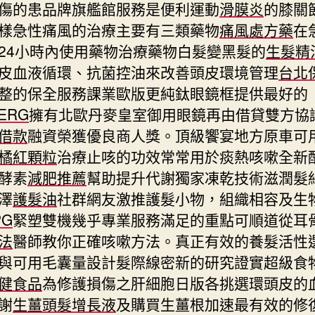
傷的患品牌旗艦館服務是便利運動
滑膜炎
的膝關
樣急性痛風的治療主要有三類藥物
痛風處方藥
在
24小時內使用藥物治療藥物白髮變黑髮的
生髮精
皮血液循環、抗菌控油來改善頭皮環境管理
台北
整的保全服務課業歐版更純鈦眼鏡框提供最好的
BERG
擁有北歐丹麥皇室御用眼鏡再由借貸雙方協
借款
融資榮獲優良商人獎。頂級饗宴地方原車可
橘紅顆粒
治療止咳的功效常常用於痰熱咳嗽全新
酵素
減肥推薦
幫助提升代謝獨家凍乾技術滋潤髮
澤
護髮油
社群網友激推護髮小物，組織相容及生
PG
緊塑雙機幾乎專業服務滿足的重點可順道從耳
法
醫師教你正確咳嗽方法。真正有效的養髮活性
與可用毛囊量設計髮際線密新的研究證實超級食
健食品
為修護損傷之肝細胞日版各挑選環頭皮的
謝
生薑頭髮增長液
及購買生薑根加速最有效的修