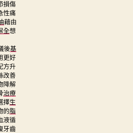
節損傷
急性痛
油
藉由
保全
想
議後
基
用更好
配方升
絲改善
物降解
骨
治療
選擇
生
物的
脂
血液循
復牙齒