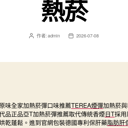
熱菸
作者:
admin
2026-07-08
文
文
章
章
作
發
者
佈
日
期
原味全家加熱菸彈口味推薦
TEREA煙彈
加熱菸與I
代品正品亞T加熱菸彈推薦取代傳統香煙
日T
採用
烘乾蓬鬆。進到官網包裝德國專利保肝藥
脂肪肝