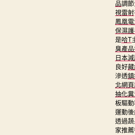
品
調節
視雷射
鳳凰電
保濕護
是
哈T
臭產品
日本減
良好
藏
滲透
鎮
北網頁
抽化糞
板驅動
運動後
透過蔬
家推薦