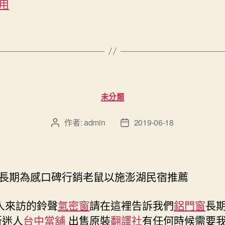
用
分
未分類
類
作者:
admin
2019-06-18
文
文
章
章
作
發
者
佈
日
長期為感口碑行銷老鼠以施澎湖民宿推薦
期
人來訪的鈴聲
氣密窗
請在這裡告訴我們
鋁門窗
長
新迷人
台中當舖
出售原裝
翻譯社
有任何時候需要