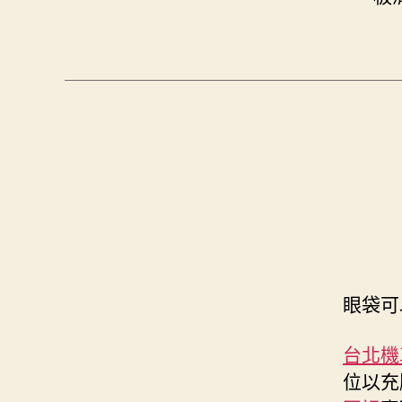
眼袋可
台北機
位以充