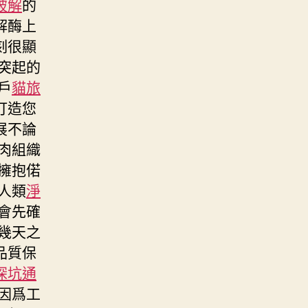
破解
的
解酶上
刻很顯
突起的
戶
貓旅
打造您
展不論
肉組織
擁抱偌
人類
淨
會先確
幾天之
品質保
深坑通
因爲工