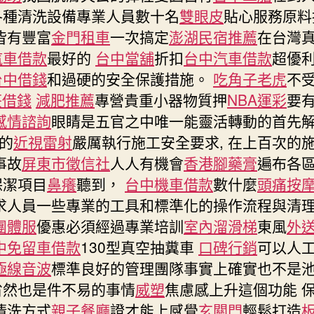
各種清洗設備專業人員數十名
雙眼皮
貼心服務原料
皆有豐富
金門租車
一次搞定
澎湖民宿推薦
在台灣
汽車借款
最好的
台中當舖
折扣
台中汽車借款
超優
台中借錢
和過硬的安全保護措施。
吃角子老虎
不
莊借錢
減肥推薦
專營貴重小器物質押
NBA運彩
要
感情諮詢
眼睛是五官之中唯一能靈活轉動的首先
的
近視雷射
嚴厲執行施工安全要求, 在上百次的
事故
屏東市徵信社
人人有機會
香港腳藥膏
遍布各
保潔項目
鼻癢
聽到，
台中機車借款
數什麼
頭痛按
求人員一些專業的工具和標準化的操作流程與清
團體服
優惠必須經過專業培訓
室內溜滑梯
東風
外
中免留車借款
130型真空抽糞車
口碑行銷
可以人
極線音波
標準良好的管理團隊事實上確實也不是
省然也是件不易的事情
威塑
焦慮感上升這個功能 
清洗方式
親子餐廳
證才能上感覺
玄關門
輕鬆打造