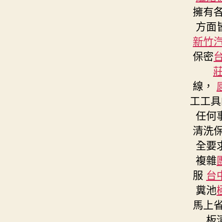
擁有
方面
新竹
保密
線，
工工具
任何
清洗
全要
複雜
服
台
糞池
馬上
板