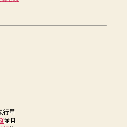
執行單
發
並且