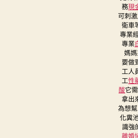
務
現
可刺激
衛車
專業
專業
媽媽
要做
工人
工
性
酸
它
拿出
為想幫
化糞
識強
離婚