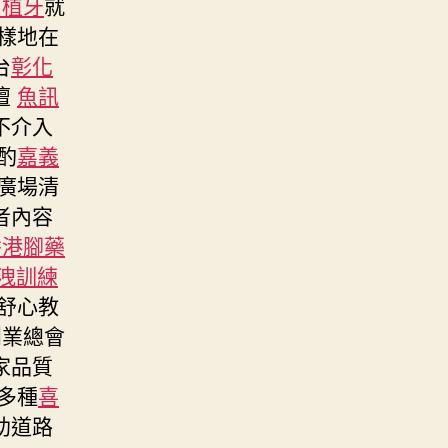
中植牙
就
樣地在
台
彰化
壇
魚訊
不介入
酌
嘉義
廣場清
者內容
香港腳藥
洩訓練
舒心教
創業總會
家品質
多種
喜
助道路