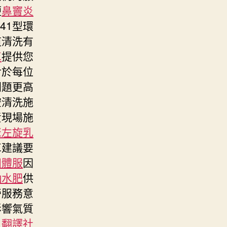
便
鼻竇炎
041型環
道清洗有
車
提供您
對於每位
問題更高
空清洗施
責現場施
聚左旋乳
車建議要
團體服
因
抽水肥
供
勞服務意
影響氣質
人
翻譯社