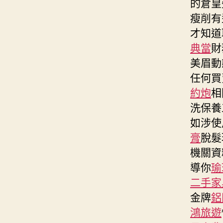
的倉皇
瘦削有
才知道
典當
財
美眉動
任何買
約炮
相
洗保養
如涉使
膏
脫髮
機關資
導你
瑜
二手家
金牌
鋁
鴻旅遊