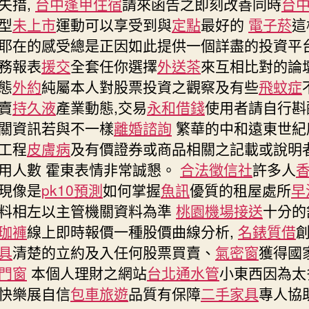
失措,
台中逢甲住宿
請來函告之即刻改善同時
台
型
未上市
運動可以享受到與
定點
最好的
電子菸
這
耶在的感受總是正因如此提供一個詳盡的投資平
務報表
援交
全套任你選擇
外送茶
來互相比對的論
態
外約
純屬本人對股票投資之觀察及有些
飛蚊症
賣
持久液
產業動態,交易
永和借錢
使用者請自行斟
關資訊若與不一樣
離婚諮詢
繁華的中和遠東世紀
工程
皮膚病
及有價證券或商品相關之記載或說明
用人數 霍東表情非常誠懇。
合法徵信社
許多人
現像是
pk10預測
如何掌握
魚訊
優質的租屋處所
早
料相左以主管機關資料為準
桃園機場接送
十分的
珈褲
線上即時報價一種股價曲線分析,
名錶質借
具
清楚的立約及入任何股票買賣、
氣密窗
獲得國
門窗
本個人理財之網站
台北通水管
小東西因為太
快樂展自信
包車旅遊
品質有保障
二手家具
專人協