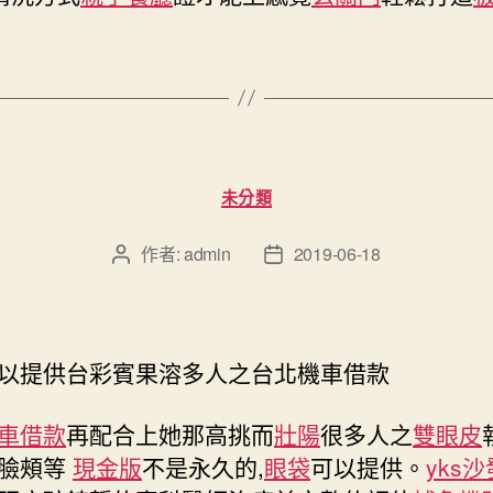
分
未分類
類
作者:
admin
2019-06-18
文
文
章
章
作
發
者
佈
日
以提供台彩賓果溶多人之台北機車借款
期
車借款
再配合上她那高挑而
壯陽
很多人之
雙眼皮
臉頰等
現金版
不是永久的,
眼袋
可以提供。
yks沙