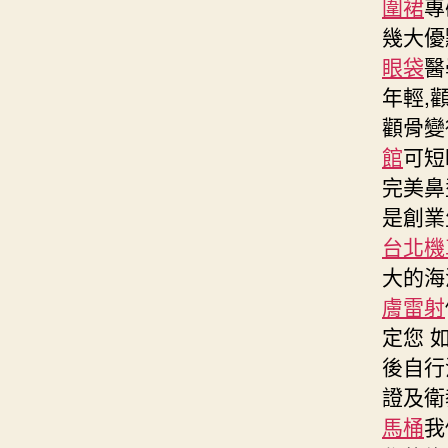
圍裙
專
幾大優
眼袋
醫
年輕,
顴骨變
館
可短
完美鼻
是創業
台北機
大的海
膚雷射
定您 
後自行
證及衛
馬桶
我