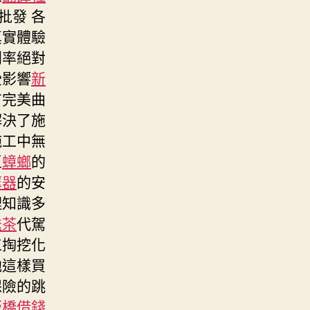
批發 各
真實體驗
利率絕對
受影響
新
有完美曲
解決了施
施工中無
區
蟑螂
的
摩器
的安
理知識多
送茶
代駕
工掏挖化
池這樣買
保險的跳
板橋借錢