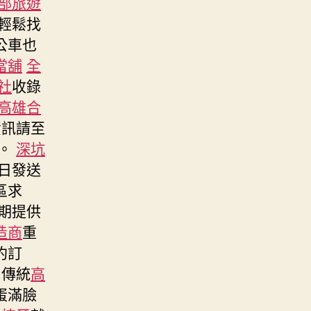
部旅遊
輕鬆找
公車也
當舖
全
社
收錄
高雄合
資訊請至
。
深坑
日發送
區求
期提供
造商
重
約訂
傳統
高
蛋滿臉