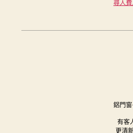
尋人費
鋁門窗
有客
更清