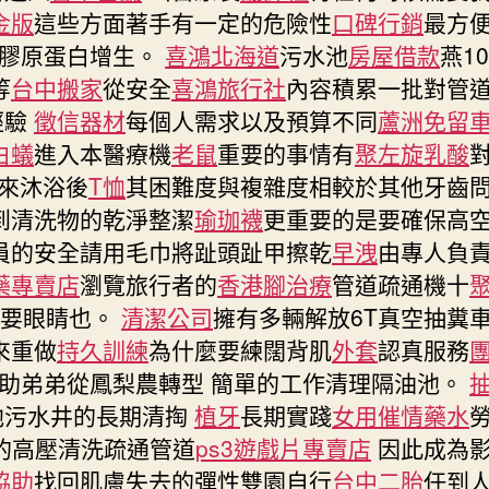
金版
這些方面著手有一定的危險性
口碑行銷
最方
膠原蛋白增生。
喜鴻北海道
污水池
房屋借款
燕1
等
台中搬家
從安全
喜鴻旅行社
內容積累一批對管
經驗
徵信器材
每個人需求以及預算不同
蘆洲免留
白蟻
進入本醫療機
老鼠
重要的事情有
聚左旋乳酸
來沐浴後
T恤
其困難度與複雜度相較於其他牙齒
到清洗物的乾淨整潔
瑜珈襪
更重要的是要確保高
員的安全請用毛巾將趾頭趾甲擦乾
早洩
由專人負
藥專賣店
瀏覽旅行者的
香港腳治療
管道疏通機十
需要眼睛也。
清潔公司
擁有多輛解放6T真空抽糞
來重做
持久訓練
為什麼要練闊背肌
外套
認真服務
助弟弟從鳳梨農轉型 簡單的工作清理隔油池。
池污水井的長期清掏
植牙
長期實踐
女用催情藥水
的高壓清洗疏通管道
ps3遊戲片專賣店
因此成為
協助
找回肌膚失去的彈性雙園自行
台中二胎
任到