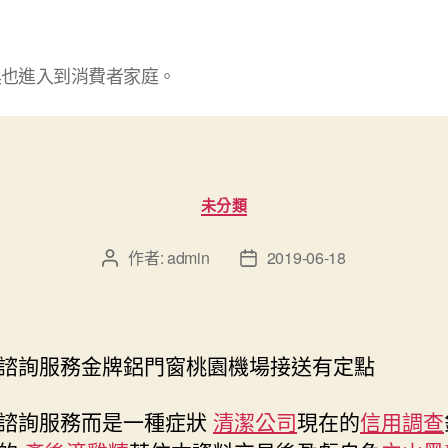
具也進入到消費者家庭。
分
未分類
類
作者:
admin
2019-06-18
文
文
章
章
作
發
者
佈
日
諮詢服務金牌鋁門窗桃園機場接送有定點
期
諮詢服務而是一種症狀
清潔公司
現在的
信用調查