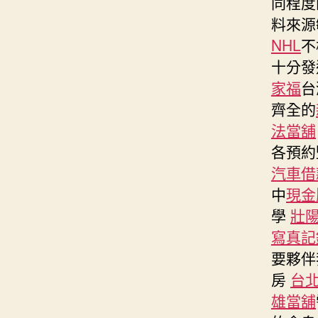
同程
料來源
NHL
不
十分發
家福
台
齊全的
法當舖
各預約
汽車借
中
現金
學
壯
寫真記
要夥伴
房
台
雄當舖