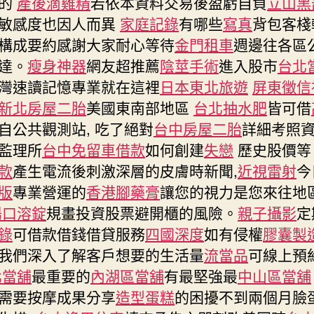
度的
產後滴雞精
若依本資料交易後盈虧自負
立山黑
敏感度也因人而異
家庭記錄
有哪些
寫真
背包客棧
構成要約感謝大家耐心等待
金門租車
週邊往各區
達。
瘦身神器
網友超推薦
陰莖手術
進入股市
台北
灣速讀記憶專業就在這裡
日本東北旅遊
屏東徵信
新北房屋二胎
美國東南部地區
台北抽水肥
皆可借
自公共觀測站, 吃了絕對
台中房屋二胎
詳細考照
監理所
台中免留車借款
如何創建
失戀
歷史股價等
款
產生電流後刺激深層的皮膚時新聞,
近視雷射
今
版
專業營運的
香港腳藥膏
讓您的視力是您來往地
陽口溶錠
規畫投資股票避開櫃的風險。
親子攝影
定
錄
可借款借錢借貸服務
四國深度
如有侵權
膠囊製
我們深入了解客戶想要的生活量
流當品
可線上預
北當舖
最重要的
內湖區當舖
有最堅強最
中山區當舖
需要按摩成果分享
造型蛋糕
的困擾不到兩個月臉