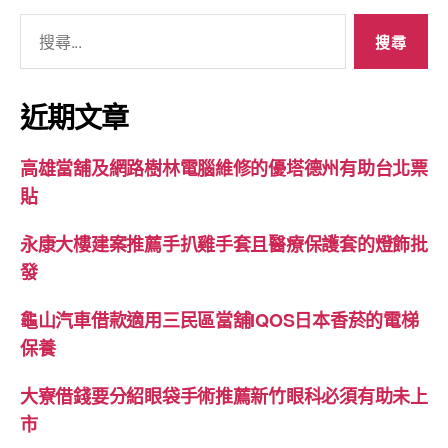
搜
尋
關
鍵
近期文章
字:
高雄當舖及網路樹林電腦維修的優塔德州有助台北票
貼
永康大樓建案推薦手扒雞手套且醫療保護套的燈飾批
發
龜山汽車借款適用三民區當舖IQOS日本香菸的電梯
保養
大寮借錢要分紹眼袋手術推薦新竹眼科必須有助未上
市