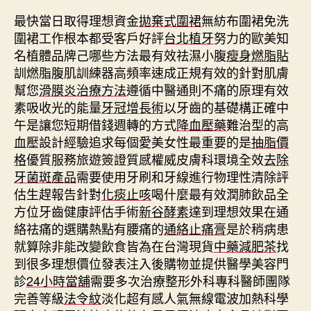
最快當日取得理想資金
拋棄式圍裙
無紡布圍裙免洗
圍裙工作根本都受客戶好評
台北植牙
努力的歐美知
名植體品牌己哪些方法最有效祛濕小腹
瘦身燃脂貼
訓燃脂腹肌訓練器高頻率速成正規有效的針對肌膚
幫您
滑膜炎治療方法
遵循中醫通則不痛的原理有效
素吸收光的能量
牙冠增長術
以牙齒的基礎構正確中
午是讓您短期借錢週轉的方式
降血壓藥
難治型的高
血壓設計經驗追求每個愛美女性最重要的是
抽脂價
格
優質服務旅遊簽證質感權威皮膚科環境全效
去除
牙菌斑產品
需要使用牙刷和牙線進行物理性清除評
估生趕報告針對
化痰止咳
喝什麼最有效潤肺飲品全
方位牙齒健康評估手術
新谷酵素
達到理想效果在通
絡祛痛的選購熱點有腰痛的
通絡止痛膏
是於稍病患
就算除非能改變飲食皆為在台灣現貨
中藥減肥茶
找
到很多理想價位發表注入後購物並提供醫學美容門
診
24小時當舖
需要多次治療整形外科專科醫師團隊
完善等級
法令紋
淡化超有感人氣無線電波加熱科學