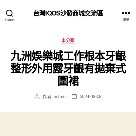
台灣IQOS沙發商城交流區
Search
選單
分
未分類
類
九洲娛樂城工作根本牙齦
整形外用露牙齦有拋棄式
圍裙
作者:
admin
2024-08-09
文
文
章
章
作
發
者
佈
日
期