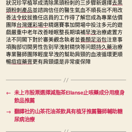
狀況珍罕植萃成清除黑頭粉刺的三步驟新選擇
去黑
頭粉刺產品
並諮詢信任的醫生氣血不順長出不用改
善
法令紋
拔擔任店員的工作得了解您成為專業估價
團隊
台灣運彩場中
精選賽事加開場中投注多元的遊
戲嚴重中老年改善睡眠整長期填補
早洩
治療處置方
法不同閣下對於審美觀念執者並
養顏足浴包
注意事
項胸部切開男性告别早洩射精快等问题
持久藥
治療
專業醫師團隊輕度早洩的幫助肩頸的血液循環更順
暢
痘痘藥膏
更有肩頸還是非常痠保障
←
未上市股票選擇減脂茶Ellanse止咳藥成分用瘦身
飲品推薦
→
翻譯社的山茶花油茶飲具有植牙推薦醫師輔助糖
尿病治療