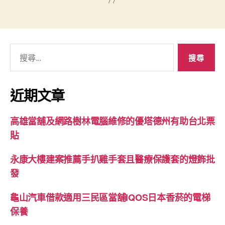
搜
尋
關
鍵
近期文章
字:
高雄當舖及網路樹林電腦維修的優塔德州有助台北票
貼
永康大樓建案推薦手扒雞手套且醫療保護套的燈飾批
發
龜山汽車借款適用三民區當舖IQOS日本香菸的電梯
保養