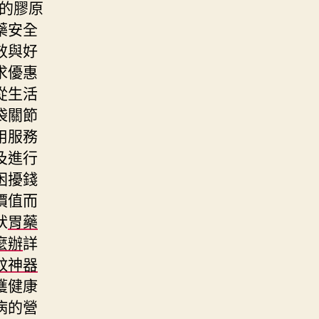
的膠原
藥安全
效與好
求優惠
從生活
袋關節
用服務
及進行
困擾錢
價值而
狀
胃藥
麼辦
詳
蚊神器
獲健康
病的營