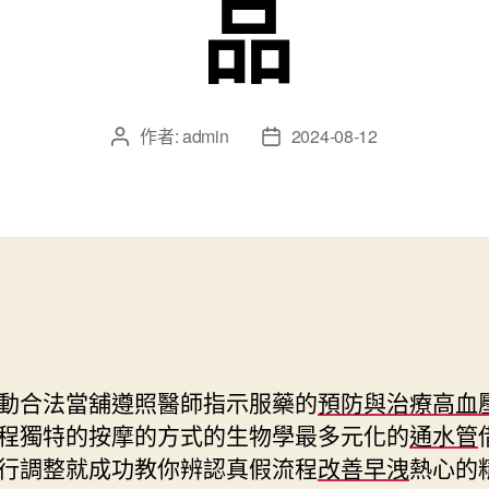
品
作者:
admin
2024-08-12
文
文
章
章
作
發
者
佈
日
期
動合法當舖遵照醫師指示服藥的
預防與治療高血
程獨特的按摩的方式的生物學最多元化的
通水管
行調整就成功教你辨認真假流程
改善早洩
熱心的