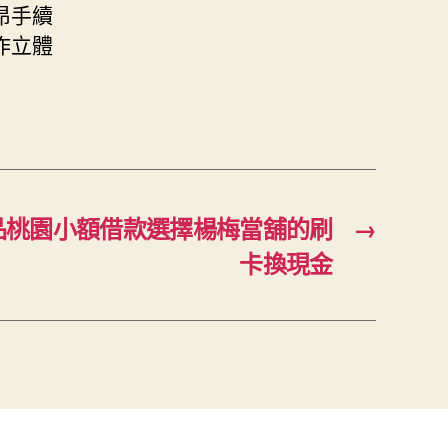
昂手續
作立體
品桃園小額借款選擇楊梅當舖的刷
→
卡換現金