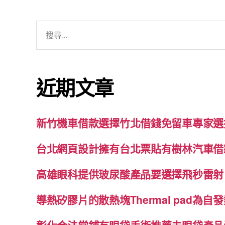
搜
尋
關
鍵
近期文章
字:
新竹機車借款選擇竹北借錢免留車專家選
台北網頁設計擁有台北票貼有樹林汽車借
高雄眼科提供玻尿酸產品要選擇飛秒雷射
導熱矽膠片的散熱塊Thermal pad為