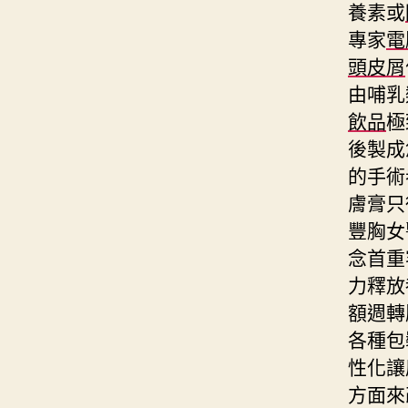
養素或
專家
電
頭皮屑
由哺乳
飲品
極
後製成
的手術
膚膏只
豐胸女
念首重
力釋放
額週轉
各種包
性化讓
方面來