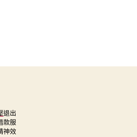
壓
退出
借款服
精神效