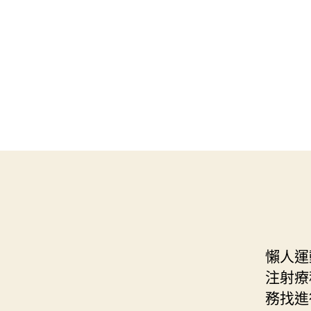
懶人運
注射療
務找進