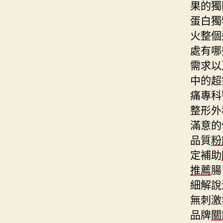
果的獨
蛋白獨
火整個
處有哪
需求以
中的超
痛專科
整形外
滿意的
品質
粉
定補助
推薦
腸
細解說
無刺激
品牌
關