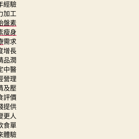
年經驗
力加工
胎盤素
素瘦身
療
需求
度增長
精品潤
定中醫
經營理
情及壓
食評價
錢提供
變更人
飲食單
來體驗