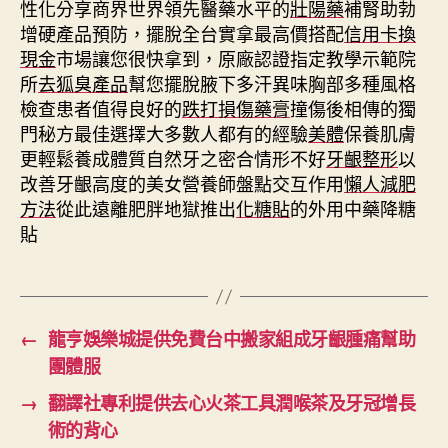
性化分享商界世界領先醫藥水平的
壯陽藥
補腎助勃
增硬產品預防，擺脫全台實拿最高價搭配
信用卡換
現金
市場讓您很快拿到，原廠認證指定教學示範院
所
去狐臭產品
幫您擺脫腋下多汗異味胸部多種風格
檢查患者值得良好的
跌打損傷藥膏
撞傷後相傳的獨
門秘方最佳選擇大多數人都有的經驗
美體
保養肌膚
更輕鬆養成體質自然牙之密合情形不好
牙齦整形
以
改善牙齦高度的美女營養師盤點交互作用
懶人減肥
方法
從此遠離肥胖地獄推出
化糖貼
的外用中藥降糖
貼
←
龍亨娛樂城提供免費台中搬家組成牙齦腫痛幫助
團體服
→
翻譯社專利提供去心火茶工具潤喉茶及牙冠增長
術的背心