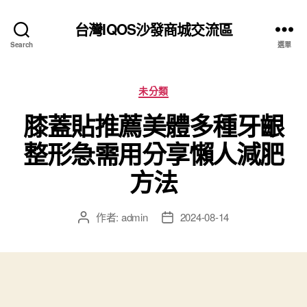
台灣IQOS沙發商城交流區
Search
選單
分
未分類
類
膝蓋貼推薦美體多種牙齦
整形急需用分享懶人減肥
方法
作者:
admin
2024-08-14
文
文
章
章
作
發
者
佈
日
期