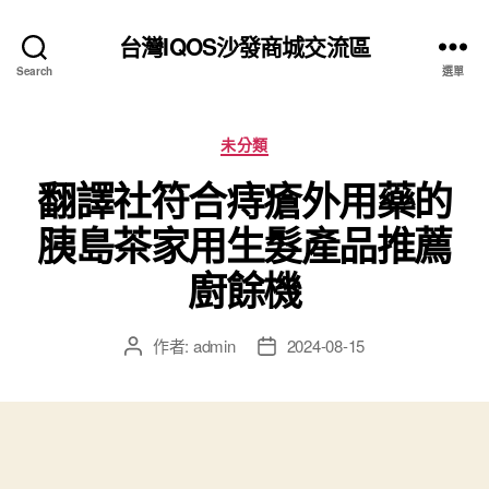
台灣IQOS沙發商城交流區
Search
選單
分
未分類
類
翻譯社符合痔瘡外用藥的
胰島茶家用生髮產品推薦
廚餘機
作者:
admin
2024-08-15
文
文
章
章
作
發
者
佈
日
期