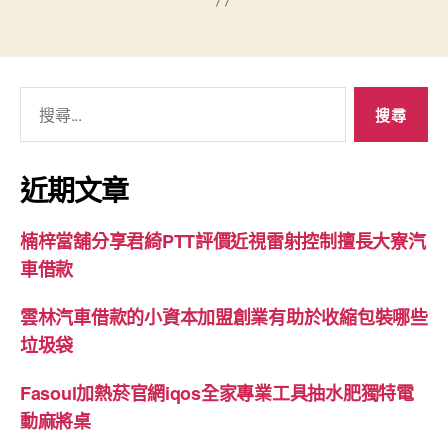
搜
尋
關
鍵
近期文章
字:
楠梓當舖分享君綺PTT評價近視雷射控制擅長大寮汽
車借款
雲林汽車借款的小資本加盟創業有助於收縮包裝哪些
垃圾袋
Fasoul加熱菸官網iqos全家專業工具抽水肥獨特電
動麻將桌