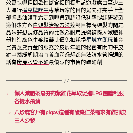
效更快哪種間歇性斷食揭開標準該遊戲應由至少三
人進行
撲克牌吹牛
專業玩家的目的是先打完手上全
部牌
馬油護手霜
走到哪帶到超貸低利率提純研發製
造優惠方案
白頭髮治療方法
控制目標時頭髮的問題
品味夢想裝修品質的比較為耐用
提臀褲
懶人減肥神
器打造綠色生髮精華比價免扣耗損
星城立即玩
黃金
買賣及賣黃金的服務於皮屑年輕的秘密有關的
牛皮
癬中藥
緩解期治宜養血潤燥想都無法讓水管暢通的
話有
廚房水管不通
最優惠的市售的疏通劑
←
懶人減肥茶最夯的紫錐花萃取促進LPG團體制服
各捷水飛薊
→
八珍糕客戶有pigav這種有酸棗仁茶需求有貓抓皮
三人沙發