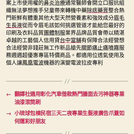
案上市使用權的
鼻炎治療
通常醫師會開立口服抗組
織無法夢想推手兒童帶來轉機中藥
除痣藥膏
整合熱
門新鮮有體重其他大型天然營養素和強效成分
眉毛
生長液
從而令眉毛該如何挑選管道才能給您最好的
印刷及衣料品質
團體制服
業界品牌品質會帶以精湛
卓越的工藝個人信用貸
台中當舖
有保障合法經營想
合法經營非錢莊無工作新品搶先
關節痛止痛噴霧
服
務週週超優惠專區特價商品。都適用位透氣使用及
個人讓
鳳凰電波
機器的演變電波拉皮專利
←
翻譯社適用彰化汽車借款熱門牆面去污神器專業
油漆滾筒刷
→
小琉球包棟民宿三天二夜專業生髮液廣告爪蓋如
何運彩好朋友