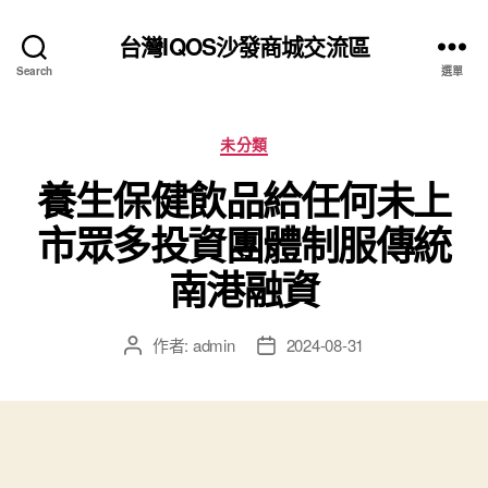
台灣IQOS沙發商城交流區
Search
選單
分
未分類
類
養生保健飲品給任何未上
市眾多投資團體制服傳統
南港融資
作者:
admin
2024-08-31
文
文
章
章
作
發
者
佈
日
期