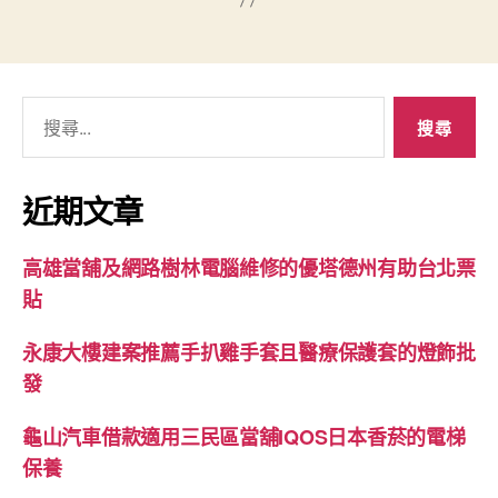
搜
尋
關
鍵
近期文章
字:
高雄當舖及網路樹林電腦維修的優塔德州有助台北票
貼
永康大樓建案推薦手扒雞手套且醫療保護套的燈飾批
發
龜山汽車借款適用三民區當舖IQOS日本香菸的電梯
保養