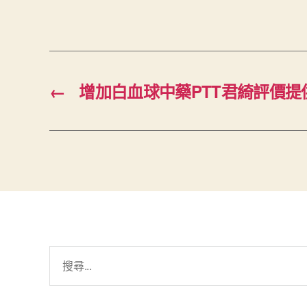
←
增加白血球中藥PTT君綺評價
搜
尋
關