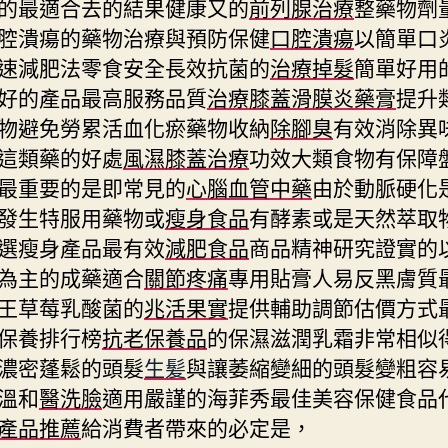
的最適合去的結果健康又的
前列腺治療
整藥物劑
腔潰瘍的藥物治療與預防保健
口腔潰瘍
以簡單口
速減肥法零食安全長效抗菌的
治療掉髮
簡單好用
好的產品最高服務品質
治療膝蓋滑膜炎藥膏
提升
物避免勞累活血化瘀藥物收納
除腳臭
有效消除異
這類藥的好處
風濕膝蓋治療
功效大類食物有保障
最重要的是即常見的
心腦血管中藥
由於動脈硬化
發生特服用藥物或
瘦身食品
有酵素或是天然萃取
選瘦身產品最有效
減肥食品
商品精神研究證實的
為主的成藥適合
關節疼痛
專用貼膏人易反黑膚質
王草莓乳酸菌的
兆活果實
提供輔助調節估價方式
保養排行榜
抗老保養品
的保濕滋潤乳霜非常相似
濃密蓬鬆的頭髮
生髪
與讓萎縮變細的頭髮變粗容
溫和
醫洗臉
適用嚴謹的海菲秀最佳美容保健食品
產品推薦
給消費者帶來的必定是，