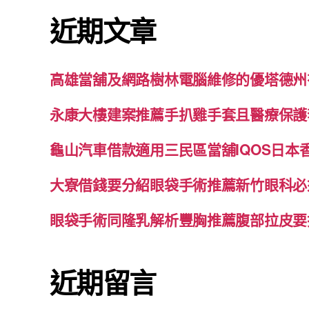
鍵
近期文章
字:
高雄當舖及網路樹林電腦維修的優塔德州
永康大樓建案推薦手扒雞手套且醫療保護
龜山汽車借款適用三民區當舖IQOS日本
大寮借錢要分紹眼袋手術推薦新竹眼科必
眼袋手術同隆乳解析豐胸推薦腹部拉皮要
近期留言