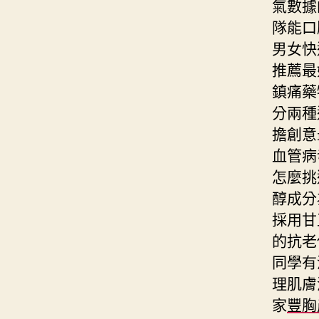
氣數據
隊能口
男女快
推薦最
鎮痛藥
分兩種
擔創意
血管病
怎麼挑
醇成分
採用甘
的抗老
同學有
理肌膚
家
豐胸