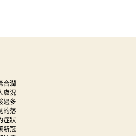
揉合潤
人膚況
酸過多
見的落
的症狀
藥新冠