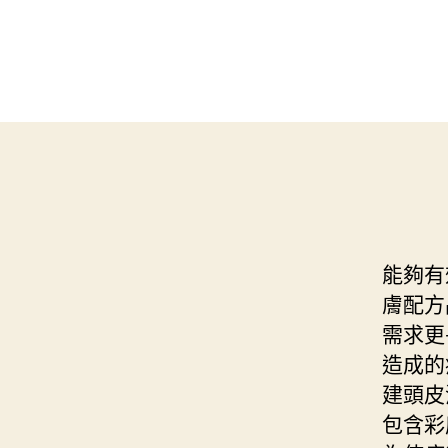
能夠有
膚配方
需求更
造成的
建頭皮
包含彩