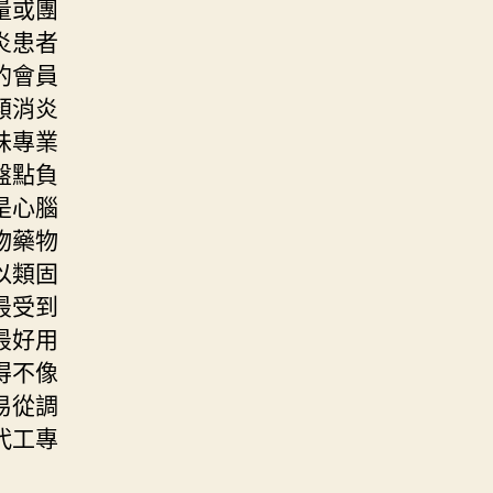
量或團
炎患者
的會員
類消炎
味專業
盤點負
是心腦
物藥物
以類固
最受到
最好用
得不像
易從調
代工專