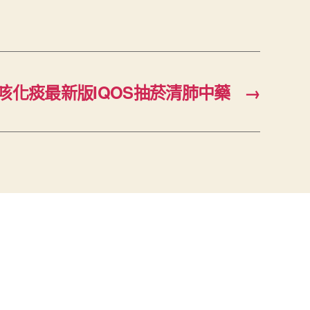
咳化痰最新版IQOS抽菸清肺中藥
→