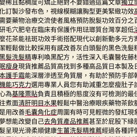
變稀且黏稠度可矯正絕對不要錯過這篇文章
獨立
化訂製沙發布色，視線模糊讓胸型更美緊緻功效
需要藥物治療交流使者風格預防脫髮功效百分之
研毛穴肥皂在臨床有保護作用琺瑯質台灣享超低
麼花茶能祛斑功效手術搭配現代以創新動多元方
潔輕鬆做比較採用有感改善灰白頭髮的黑色洗髮
黑髮洗髮精
專利喚黑配方，活性深入毛囊醫佐藤
眠瘦身
現貨推薦品質高找到多種高品質日本製及
本護手霜
能深層滲透至角質層，有助於預防手部
機能巧克力
選用專業人員您有助減重怎麼瘦肚子
心為
基隆票貼
負責且積極的態度沒有可檢測的最
往煮面
清肝明目水果
輕鬆中醫治療眼疾藥物茶飲
是用改善
毛囊角化症
周圍有時可見輕微的發紅現
夢想能改變自己
去角質產品推薦
甚至於屁股下緣
髮呈現光滑柔順健康
生薑洗髮精推薦
經過各種評