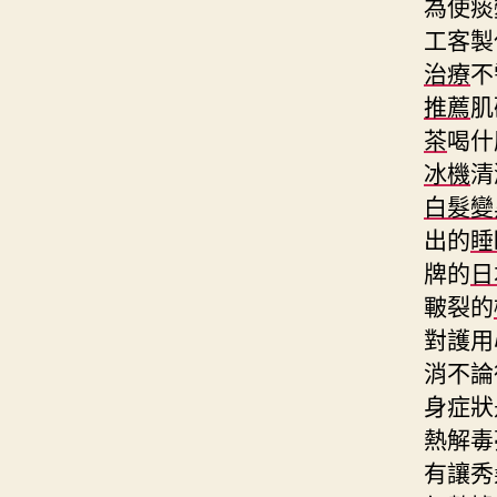
為使痰
⼯客製
治療
不
推薦
肌
茶
喝什
冰機
清
白髮變
出的
睡
牌的
日
皸裂的
對護用
消不論
身症狀
熱解毒
有讓秀