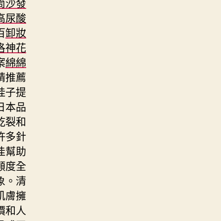
筒沙發
高尿酸
百
卸妝
洛神花
案
綿綿
精推薦
桂子提
日本品
乾裂和
許多針
佳幫助
額度全
象。清
肌膚擁
價和人