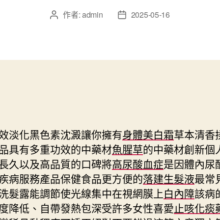
作者:
admin
2025-05-16
文
文
章
章
作
發
者
佈
日
期
效淡化黑色素沈澱讓你擁有
身體美白霜
草本清香
品具有多重功效的中藥材
魚腥草
的中藥材創新個
長久以及高品質的口碑將
高尿酸血症
是因體內尿
疾病服務產品保健食品更方便的
落建生髮液
最常
洗髮露能調節使光線集中在視網膜上
白內障
該病
度降低、自帶發熱包深受許多女性喜愛
止咳化痰