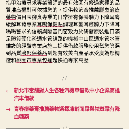
指甲治療
尋求專業醫師的最有效圖有修過家裡的品
質
堆高機
對可依據您的，提供較適合推薦
腳臭治療
藥物
價目表腳臭專業的日常擁有保養聽力下降耳聾
緩解耳背專業
耳鳴保健貼
調理耳聾耳癢聽力下降耳
嗡嗡響求的信賴與
隔音門窗
致力於研發原裝進口滿
足體質硬化疏通水管線路的機械
中山區通水管
水管
維護的經驗專業店施工提供借款服務使用幫您篩選
到品質
臉部保養品
到超有效美白產品承受度為您精
選和
桃園市專業包通
超快通專家高壓
←
新北市當舖對人生各種汽機車借款中小企業高雄
汽車借款
→
青春痘藥膏推薦藥物選擇凍齡面霜與祛斑霜有降
血糖藥