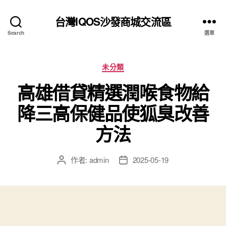
台灣IQOS沙發商城交流區
Search
選單
分
未分類
類
高雄借貸精選潤喉食物給
降三高保健品使狐臭改善
方法
作者:
admin
2025-05-19
文
文
章
章
作
發
者
佈
日
期