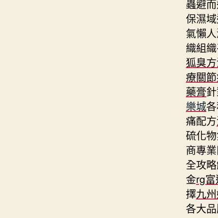
蟲避而
保濕域
氣懶人
織組織
狐臭方
療關節
藥膏
針
樂城
各
痛配方
硫化物
商專業
全攻略
金
rg
擇
九州
各大品