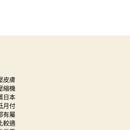
壓皮膚
壓縮機
薦日本
低月付
都有屬
比較適