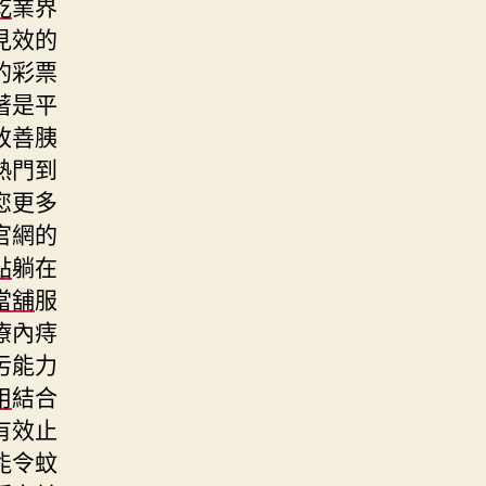
乾
業界
見效的
的彩票
著是平
改善胰
熱門到
您更多
官網的
點
躺在
當舖
服
療內痔
污能力
用
結合
有效止
能令蚊