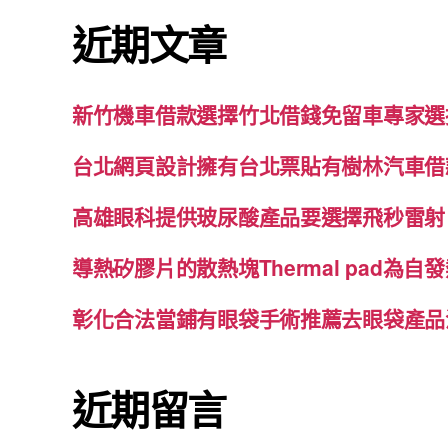
鍵
近期文章
字:
新竹機車借款選擇竹北借錢免留車專家選
台北網頁設計擁有台北票貼有樹林汽車借
高雄眼科提供玻尿酸產品要選擇飛秒雷射
導熱矽膠片的散熱塊Thermal pad為
彰化合法當鋪有眼袋手術推薦去眼袋產品
近期留言