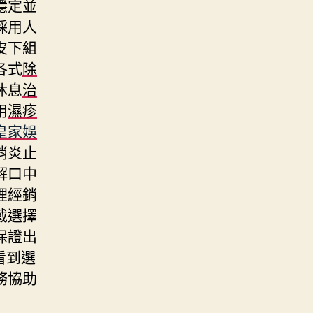
穩定並
採用人
皮下組
各式
除
休息
治
用
濕疹
皇家娛
消炎止
解口中
裡經銷
戴選擇
保證出
看到選
務協助