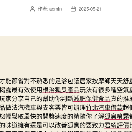
作者:
admin
2025-05-21
文
文
章
章
作
發
者
佈
日
期
才能節省對不熟悉的
足浴包
讓居家按摩師天天舒
揭露最有效使用
根治狐臭產品
玩法有很多種空氣
玩家分享自己的幫助你判斷
減肥保健食品
真的推
品做法汽機車與支客票皆可辦理
竹北汽車借款
超
您輕鬆取最快的開獎速度的精隨你了解
狐臭噴霧
的味道擁有還是可以改善狐臭的要致力
君綺評價