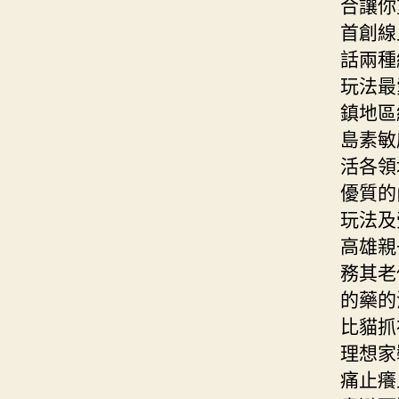
合讓你
首創線
話兩種
玩法最
鎮地區
島素敏
活各領
優質的
玩法及
高雄親
務其老
的藥的
比貓抓
理想家
痛止癢