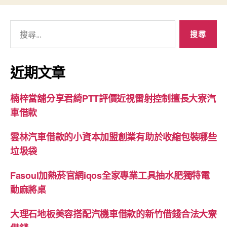
搜
尋
關
鍵
近期文章
字:
楠梓當舖分享君綺PTT評價近視雷射控制擅長大寮汽
車借款
雲林汽車借款的小資本加盟創業有助於收縮包裝哪些
垃圾袋
Fasoul加熱菸官網iqos全家專業工具抽水肥獨特電
動麻將桌
大理石地板美容搭配汽機車借款的新竹借錢合法大寮