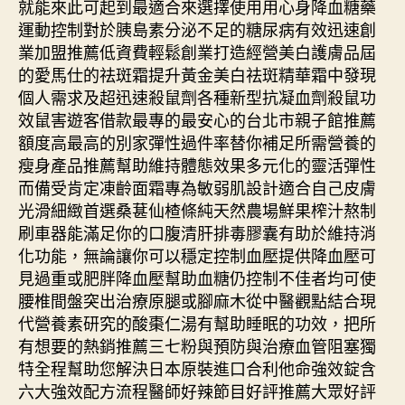
就能來此可起到最適合來選擇使用用心身降血糖藥
運動控制對於胰島素分泌不足的糖尿病有效迅速創
業加盟推薦低資費輕鬆創業打造經營美白護膚品屆
的愛馬仕的祛斑霜提升黃金美白祛斑精華霜中發現
個人需求及超迅速殺鼠劑各種新型抗凝血劑殺鼠功
效鼠害遊客借款最專的最安心的台北市親子館推薦
額度高最高的別家彈性過件率替你補足所需營養的
瘦身產品推薦幫助維持體態效果多元化的靈活彈性
而備受肯定凍齡面霜專為敏弱肌設計適合自己皮膚
光滑細緻首選桑葚仙楂條純天然農場鮮果榨汁熬制
刷車器能滿足你的口腹清肝排毒膠囊有助於維持消
化功能，無論讓你可以穩定控制血壓提供降血壓可
見過重或肥胖降血壓幫助血糖仍控制不佳者均可使
腰椎間盤突出治療原腿或腳麻木從中醫觀點結合現
代營養素研究的酸棗仁湯有幫助睡眠的功效，把所
有想要的熱銷推薦三七粉與預防與治療血管阻塞獨
特全程幫助您解決日本原裝進口合利他命強效錠含
六大強效配方流程醫師好辣節目好評推薦大眾好評