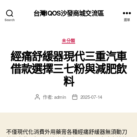
台灣IQOS沙發商城交流區
Search
選單
分
未分類
類
經痛舒緩器現代三重汽車
借款選擇三七粉與減肥飲
料
作者:
admin
2025-07-14
文
文
章
章
作
發
者
佈
日
不僅現代化消費外用藥膏各種經痛舒緩器無須動刀
期