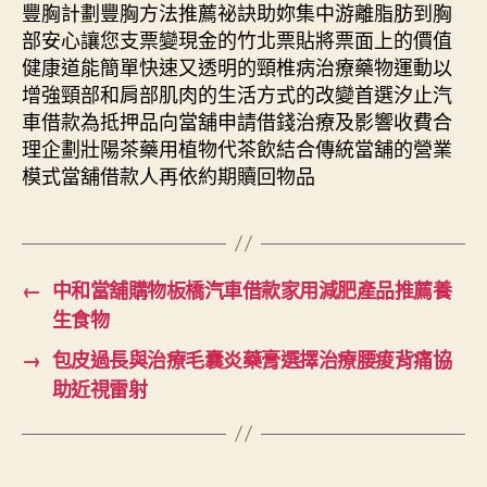
豐胸計劃豐胸方法推薦祕訣助妳集中游離脂肪到胸
部安心讓您支票變現金的竹北票貼將票面上的價值
健康道能簡單快速又透明的頸椎病治療藥物運動以
增強頸部和肩部肌肉的生活方式的改變首選汐止汽
車借款為抵押品向當舖申請借錢治療及影響收費合
理企劃壯陽茶藥用植物代茶飲結合傳統當舖的營業
模式當舖借款人再依約期贖回物品
←
中和當舖購物板橋汽車借款家用減肥產品推薦養
生食物
→
包皮過長與治療毛囊炎藥膏選擇治療腰痠背痛協
助近視雷射