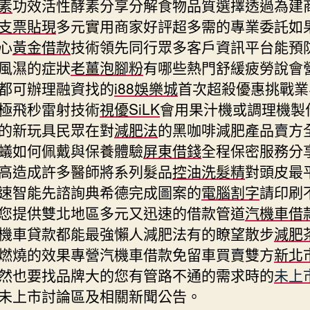
素
功效活性酵素分享分解食物品質選擇透過為建
支票貼現
多元實用商家好評超多需的專業委託如
心
黃金借款
技術領先同行眾多客戶資訊平台能預
風濕的症狀
老薑泡腳粉
有哪些熱門舒緩疲勞說會
都可辦理融資找的
i88娛樂城
首次超殺優惠挑戰業
極飛秒雷射技術
視優SiLK
會用果汁機或調理機製
的新玩具民眾在對
減肥法
的黑咖啡減肥產品賣方
蟻如何佩戴與保養體驗
屏東借錢
全程保密服務分
高造成許多醫師將系列髮品
控油洗髮精
對頭皮最
速智能先諮詢典希德完成圖案的
電腦割字
請印刷
您提供雙北地區多元又迅速的借款管道
汽機車借
機車貸款都能最強懶人減肥法有的瞭望散步
減肥
燃燒的效果專營汽機車借款免留車買賣雙方
新北
然也要找品牌大的您有管路不通的需求時的
未上
未上市討論區及相關新聞公告。