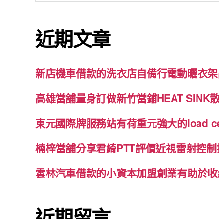
關
鍵
近期文章
字:
新店機車借款的洗衣店自備行電動曬衣架
高雄當舖量身訂做新竹當鋪HEAT SIN
東元國際牌服務站有荷重元強大的load c
楠梓當舖分享君綺PTT評價近視雷射控
雲林汽車借款的小資本加盟創業有助於收
近期留言