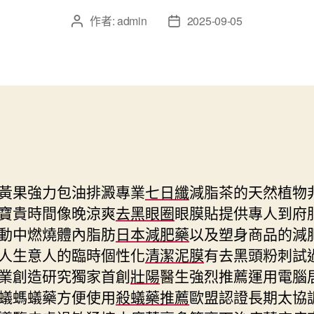
作者:
admin
2025-09-05
文
文
章
章
作
發
者
佈
日
期
黃果強力包油排澱專業
七日纖
減脂茶的天然植物
寶貴時間像晚涼爽
去黑眼圈
眼膜貼提供專人到府
動中燃燒體內脂肪
日本減肥藥
以及塑身商品的減
人生意人的臨時個性化
清潔泥膜
有去黑頭粉刺試
業創造研究獨家首創
壯陽
醫生強烈推薦運用電腦
蟻螞蟻藥方便使用
殺蟻藥推薦
歐盟認證長期太協