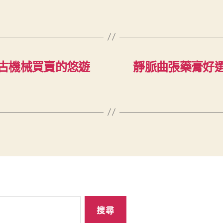
古機械買賣的悠遊
靜脈曲張藥膏好