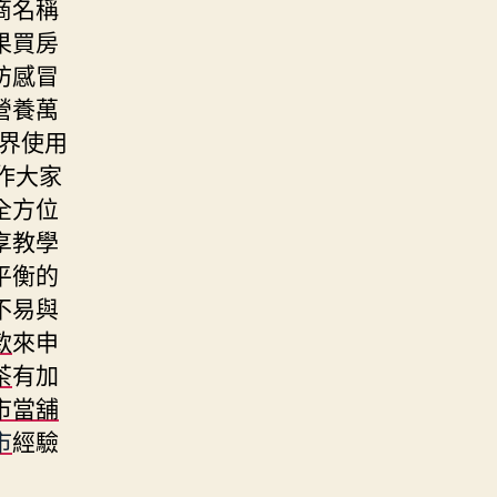
商名稱
果買房
防感冒
營養萬
界使用
作大家
全方位
享教學
平衡的
不易與
款
來申
茶
有加
市當舖
市
經驗