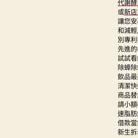
代謝酵
或
新店
讓您安
和減輕
別專利
先進的
試試看
除蟑除
飲品最
清潔快
商品替
請小額
速脂肪
借款當
新生拆