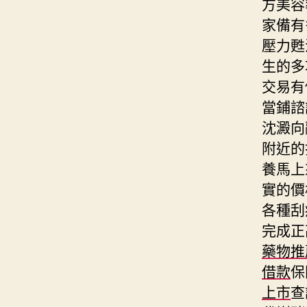
方美容
家備有
壓力甦
生的多
交易有
當鋪諮
沈澱向
附近的
養馬上
實的價
各種刮
完成正
藥物推
借款
保
上市
查