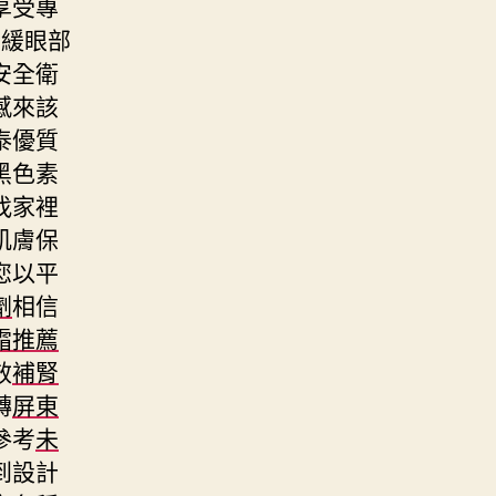
享受專
舒緩眼部
安全衛
感來該
泰優質
黑色素
找家裡
肌膚保
您以平
劑
相信
霜推薦
效
補腎
轉
屏東
參考
未
到設計