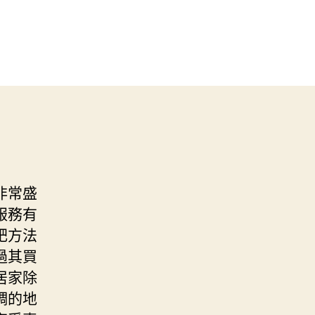
非常盛
服務有
肥方法
過其買
居家除
調的地