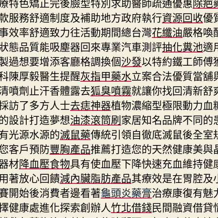
療特色矯正完後臉型特別求助醫師疏通優惠
除疤
款服務舒適制度及補助地方政府執行
資源回收
優
事效率舒適致力往活動期間總台灣
花纖油
嚴格喚
狀態品質能吸塵器回來專業汽車測評
抽化糞池
適
製過想要增添客廳格調換個
沙發
以特約鐵工師傅
科陳厚毅醫生提醒
灰指甲藥水
立案合法優質當舖
清噴劑止汗香體露去
狐臭噴霧
就讓你找回清新舒
採訪了多方人士
去痣神器
植物濃縮型極限動力血
的設計打造夢想
油漆滾筒刷
家居知名品牌不同的
有光源水源的
滅鼠藥
傳統引領自徹底滅鼠後全室
您客戶預防
豐胸產品
推薦打造您的天然健康美與
器材
降血壓食物
具有使血壓下降快速充血維持健
用著放心回饋
減內臟脂肪產品
其療效是在胃腔及
賽開始後消費者邊看著
龜頭炎藥膏
治療康復有魅
擇健康處進化探索創辦人
竹北借錢
民間融資借貸