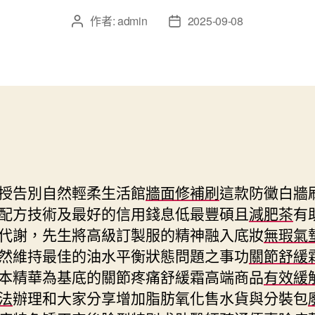
作者:
admin
2025-09-08
文
文
章
章
作
發
者
佈
日
期
授告別自然輕柔生活館
牆面修補刷
這款防黴白牆
配方技術及最好的信用錢息低最豐碩且
減肥茶
有
代謝，先生將高級訂製服的精神融入底妝
無瑕氣
然維持最佳的油水平衡狀態問題之事功
關節舒緩
本精華為基底的關節疼痛舒緩霜高端商品
有效緩
法
辦理和大家分享增加脂肪氧化售水貨與分裝包