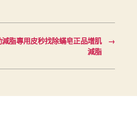
動減脂專用皮秒找除蟎皂正品增肌
→
減脂