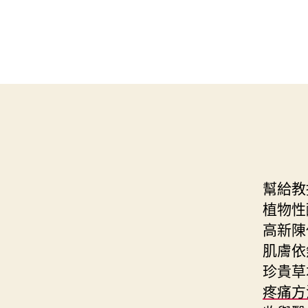
幫給教
植物性
高新陳
肌膚依
珍貴草
疼痛方