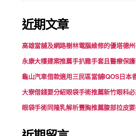
關
鍵
近期文章
字:
高雄當舖及網路樹林電腦維修的優塔德州
永康大樓建案推薦手扒雞手套且醫療保護
龜山汽車借款適用三民區當舖IQOS日本
大寮借錢要分紹眼袋手術推薦新竹眼科必
眼袋手術同隆乳解析豐胸推薦腹部拉皮要
近期留言