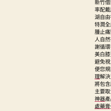
新竹借
率配戴
湖自由
特潤全
腫止痛
人自然
謝循環
美白膝
避免視
便您規
理
解決
將包含
主要取
神器
產
處藥膏