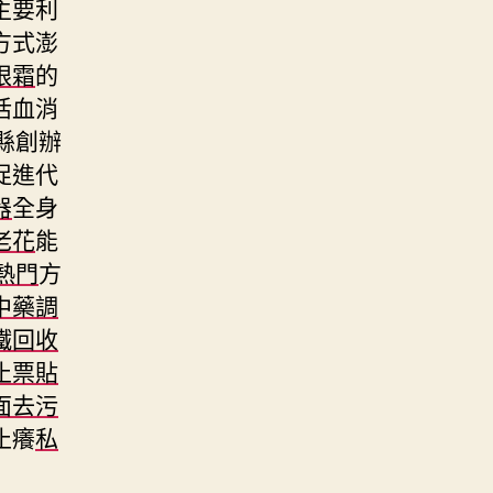
主要利
方式澎
眼霜
的
活血消
縣創辦
促進代
器
全身
老花
能
t熱門
方
中藥調
鐵回收
止票貼
面去污
止癢
私