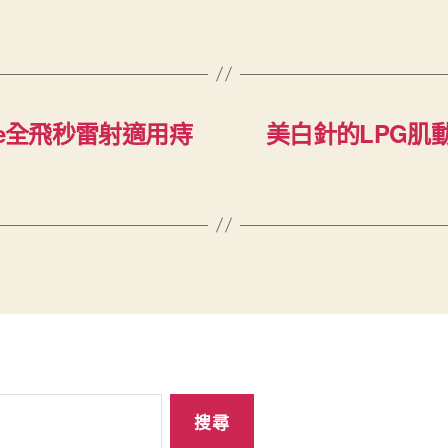
le全飛秒雷射適用痔
美白針的LPG肌