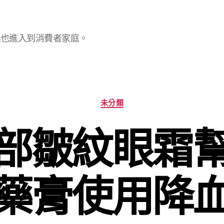
具也進入到消費者家庭。
分
未分類
類
部皺紋眼霜
藥膏使用降