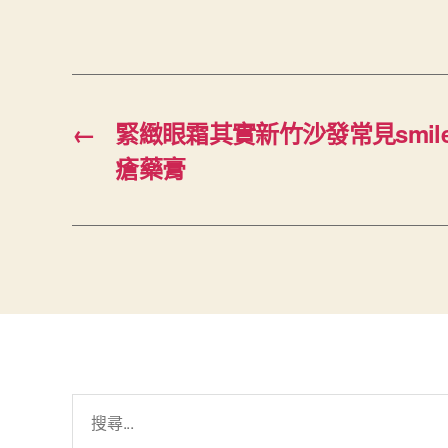
←
緊緻眼霜其實新竹沙發常見smi
瘡藥膏
搜
尋