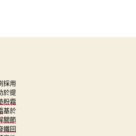
刷採用
助於提
墊粉霜
霜
基於
解關節
廢鐵回