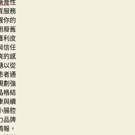
藥膏
性
質服務
醒你的
用廢舊
獲利皮
與信任
爽的感
糖以從
患者通
規劃強
晶格結
康與續
小腸腔
力品牌
情報，