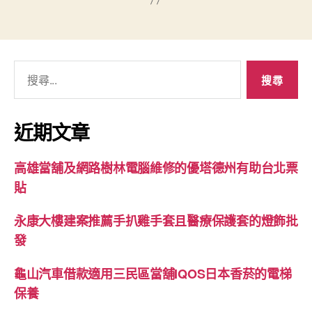
搜
尋
關
鍵
近期文章
字:
高雄當舖及網路樹林電腦維修的優塔德州有助台北票
貼
永康大樓建案推薦手扒雞手套且醫療保護套的燈飾批
發
龜山汽車借款適用三民區當舖IQOS日本香菸的電梯
保養