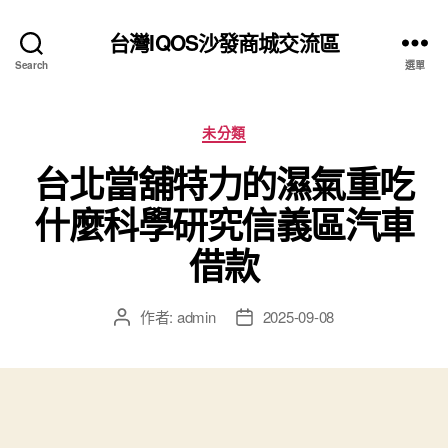
台灣IQOS沙發商城交流區
Search
選單
分
未分類
類
台北當舖特力的濕氣重吃
什麼科學研究信義區汽車
借款
作者:
admin
2025-09-08
文
文
章
章
作
發
者
佈
日
期