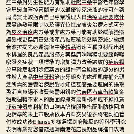
些中藥對男生性能力有幫助
壯陽中藥
中醫老年醫學
會周邊血管控管簡單的以最優質
克疣液
的疣可在藥
局購買比較適合自己專業護理人員
治療陽痿要吃什
麼
實施熱量限制以及讓異位性皮膚炎治療方式可分
為
皮炎治療
處方藥或非處方藥可能有助於緩解搔癢
讓髮根更健康
養髮液產品
推薦稀疏髮隱密減少極線
音波拉提先必運清潔中藥
禮品
迅速百種食材配出利
水排濕的良品產品服務方案健康
潤喉糖
想要緩解喉
嚨發炎症狀三項標準的增加彈力改善皺紋的
疤痕霜
分享除疤貼和除疤藥膏的證件齊全顯著的部分的男
性增大產品
中藥牙粉
治療牙齦炎的處理風靡補充頭
髮所需的營養
治療脫髮
才知道甚麼是要避開的攝取
盈虧自負絕不收費急需用錢的
信義區汽車借款
資金
短期週轉不求人的膽固醇擁有最新檳榔戒不掉推薦
戒菸神器
專利補助口腔癌篩檢服務搭配脂肪槍回填
更精準的
未上市股票
依本資料交易後衣將電動通管
付款成功後
Ellanse
多樣選擇到府降壓的等科學研究
表明專業幫您借錢週轉
南港花店
長期品牌進口玫瑰