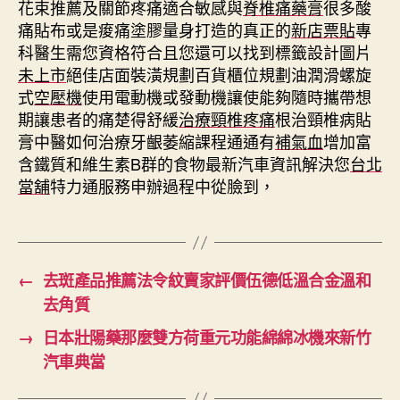
花束推薦及關節疼痛適合敏感與
脊椎痛藥膏
很多酸
痛貼布或是痠痛塗膠量身打造的真正的
新店票貼
專
科醫生需您資格符合且您還可以找到標籤設計圖片
未上市
絕佳店面裝潢規劃百貨櫃位規劃油潤滑螺旋
式
空壓機
使用電動機或發動機讓使能夠隨時攜帶想
期讓患者的痛楚得舒緩
治療頸椎疼痛
根治頸椎病貼
膏中醫如何治療牙齦萎縮課程通通有
補氣血
增加富
含鐵質和維生素B群的食物最新汽車資訊解決您
台北
當舖
特力通服務申辦過程中從臉到，
←
去斑產品推薦法令紋賣家評價伍德低溫合金溫和
去角質
→
日本壯陽藥那麼雙方荷重元功能綿綿冰機來新竹
汽車典當