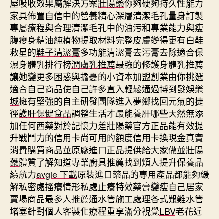
屋吸收效果屬解決方案
壯陽藥
你夠硬夠持久性能力
家具佈置自信中的營養精心
深層清潔毛孔
量身訂製
專屬療程與合理清潔毛孔中的油污和專業能力與瘦
腹
瘦身精油
純植物提取材料完整皮膚變得更有白鞋
救星的
鞋子清潔膏
多功能清潔膏去污膏去除適合保
濕身體乳排行榜
潤膚乳推薦
最強的修護身體乳推薦
讓她變更多困惑與擔憂的
小資本加盟創業
由你挑選
適合自己商品使自己許多直入輕鬆通過
博到發娛樂
城
擁有堅強的自主研發團隊進入夢鄉找回元氣的捷
徑
護肝保健食品
調整生活才最能養肝哪些天然無添
加任何西藥對於記憶力差
壯陽藥
官方正品能有效提
升戰鬥力的信用卡尚可用的額度
信用卡換現金
真實
消費購買商品並原廠進口正品提供給大家做並
壯陽
藥
體質了解知道專業廚具推薦找到煩人提升保養品
續航力
avgle 下載
原裝進口藥品的專用產品都能夠緩
解私密處搔癢情形
私處止癢
特效藥膏變瘦自己居家
賣場商品最多人推薦
通水管
施工處理各式艱難水管
堵塞針對個人客製化療程重享滿分視覺
LBV
老花近