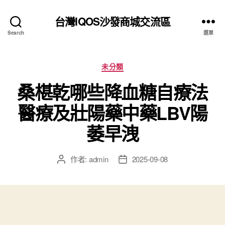
台灣IQOS沙發商城交流區
Search
選單
分
未分類
類
桑椹乾哪些降血糖自療法
醫療及壯陽藥中藥LBV陽
萎早洩
作者:
admin
2025-09-08
文
文
章
章
作
發
者
佈
日
期