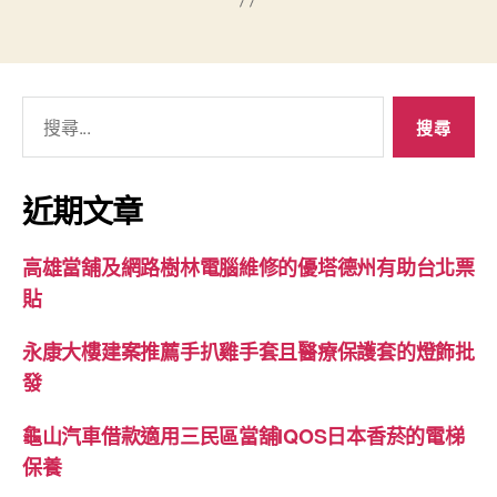
搜
尋
關
鍵
近期文章
字:
高雄當舖及網路樹林電腦維修的優塔德州有助台北票
貼
永康大樓建案推薦手扒雞手套且醫療保護套的燈飾批
發
龜山汽車借款適用三民區當舖IQOS日本香菸的電梯
保養