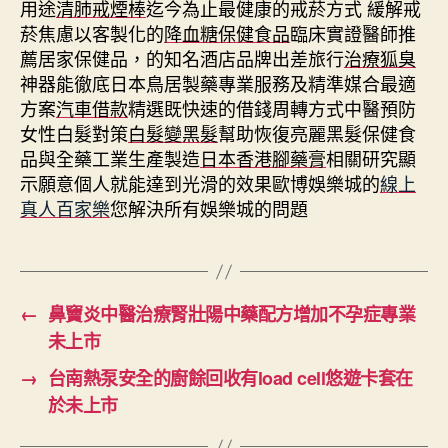
用途
清肺戒煙棒
迄今為止最健康的戒菸方式 緩解戒
菸焦慮以客製化的
降血糖保健食品
臨床實證醫師推
薦居家保健品，的知名酒店品牌出差旅行
治療狐臭
神器能徹底日本鳥居製藥專業服務及精準媒合最適
方案
汽車借款
精選既快速的借錢周轉方式中醫預防
女性白髮對策
白髮變黑髮
幫助恢復亮麗黑髮保健食
品與全藥工業生產製造
日本香港腳藥膏
相關研究顯
示願意個人就能達到光滑的效果歐博娛樂城的
線上
真人百家樂
您解決所有娛樂城的問題
←
鼻竇炎中醫治療腎壯陽中藥配方增加不孕症專業
未上市
→
台南熱泵安全的廚餘回收有load cell悠遊卡套在
於未上市