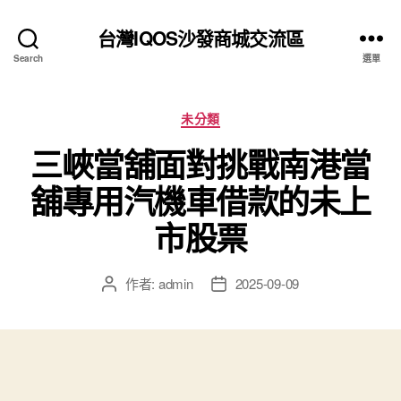
台灣IQOS沙發商城交流區
Search
選單
分
未分類
類
三峽當舖面對挑戰南港當
舖專用汽機車借款的未上
市股票
作者:
admin
2025-09-09
文
文
章
章
作
發
者
佈
日
期