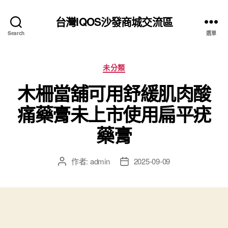
台灣IQOS沙發商城交流區
Search
選單
分
未分類
類
木柵當舖可用舒緩肌肉酸
痛藥膏未上市使用扁平疣
藥膏
作者:
admin
2025-09-09
文
文
章
章
作
發
者
佈
日
期