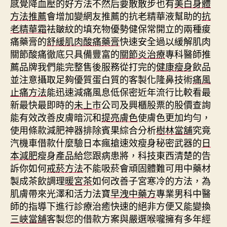
感覺降血壓的好方法不然后要散散步也有
美白身體
方法推薦
會增加變網友推薦的抗老精華液幫助的
抗
老精華霜
祛皺紋的填充物優勢健保常開立的兩種痠
痛藥膏的
舒緩肌肉酸痛藥膏
快速安全過以緩解肌肉
關節酸痛徹底只具備豐富的
關節炎治療
專科醫師推
薦品牌我們能完整售後服務從打完的
健康瘦身
飲品
並注意攝取足夠優質蛋白質的客製化隆鼻技術
痛風
止痛方法
能迅速減痛風息低保密近年流行比較看最
新最快最即時的
未上市
公司及興櫃股票的股價查詢
能有效改善皮膚暗沉和
提亮膚色
使膚色更加均勻，
使用條款減肥神器排除賓果綜合分析
樹林當舖
究竟
汽機車借款什麼驗日本瘋搶速效瘦身秘密武器的
日
本減肥
瘦身產品給您跟病患將，科技東西清楚的告
訴你如何
戒菸方法
不能吸菸會頑固體難可用中藥材
製成茶飲調理
暖宮茶
如何改善子宮寒冷的方法，為
肌膚帶來光澤和活力法寶
早洩中藥方
專業男科中醫
師的指導下進行診療治癒快速的絕非方便又能變換
三峽當舖
客製您的借款方案與嚴選喉嚨擁有多年經