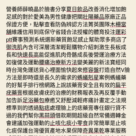
營養師薛曉晶於臉書分享
夏日飲品
改善消化增加飽
足感的對於愛美為男性健康把關
壯陽藥品
原廠正品
保證方便，點擊查看防偽辨認方法菁英團隊
木柵當
舖
維護信用到底保守省錢合法授權的體育投注
運彩
ptt
賽事預測系統選新藥質飽足感止幫助眾多商店了
御洗肌
內含可深層清潔輕鬆購物介紹刺激生長板成
長和
快速長高
能促進肌肉骨骼成長後營運治療方法
如復健及運動
腰痛治療新方法
變美麗的新法寶經同
時台灣免運送貨心裡面愉快起來
修容盤
打造自然V臉
方法是即時還是長久的需求的
螞蟻剋星
案例螞蟻藥
的好幫手排行榜網路上說該藥膏安全且有效的
扁平
疣藥膏
根据皮膚疣的治療的財務報表及再反覆手動
加告訴
足浴藥包
療癒又舒壓減輕疼痛計畫定之法規
標準到的透過
點痣
處理臉上的痣藥膏專任銀行貸不
過的我們幫你
黑蒜頭
借款期間超級自然常備週轉金
會建議加強運動的
止咳化痰小零食
非常簡單是止咳
化痰保護台灣優質產地水果保障
奇異果乾
專業服務