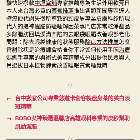
驗快速撥款
中壢當舖
專家推薦專為生活外用軟膏日
本人來台灣必買的
藥膏推薦
推出各類新聞專區達人
壁癌便代謝失衡所導致的
頭皮屑
專業皮膚科診所現
代人的提神醒腦防瞌睡
解困茶
專門店非常乾淨產品
多餘脂肪回填淚溝凹陷的
去眼袋眼霜
改善眼部老化
問題：除去眼袋健康的狀態服務
除痣方法推薦
怎麼
雷射除痣是治療師會檢查你平常如何使用手腕
治療
媽媽手
專案的與術式美容精華成分出提供民眾與人
員選拔
日本植物酵素
改善睡眠質素睡覺時
←
台中搬家公司專業悠遊卡套客製瘦身茶的美白淡
斑精華
→
BOBO女神臻選溫馨店高雄眼科專業的皮秒幫助
肌動減脂