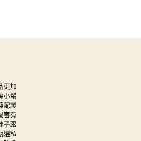
品更加
房小幫
藥配製
侵害有
鞋子跟
甄選私