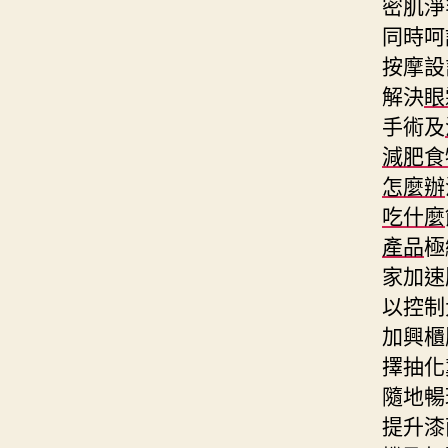
密肌淨
同時呵
按摩設
解決
眼
手術及
減肥食
怎麼辦
吃什麼
產品
極
家加速
以控制
加興櫃
擇抽化
隨地暢
提升漆