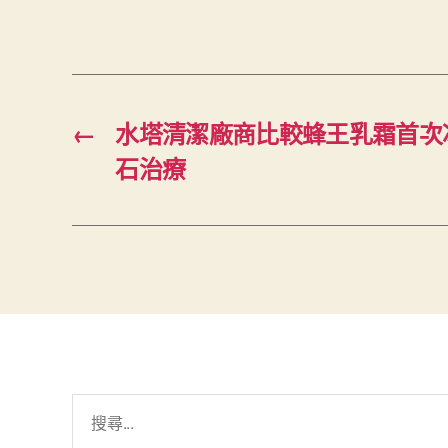
←
水塔清潔廠商比較蜂王乳霜首次
石治療
搜
尋