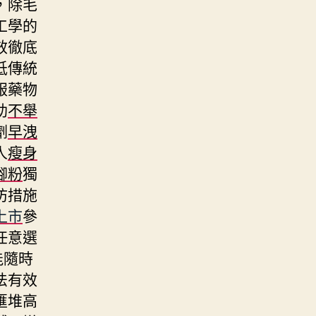
，除毛
工學的
效徹底
低傳統
服藥物
助
不舉
劑
早洩
人
瘦身
腳粉
獨
防措施
上市
參
任意選
能隨時
法有效
匯堆高