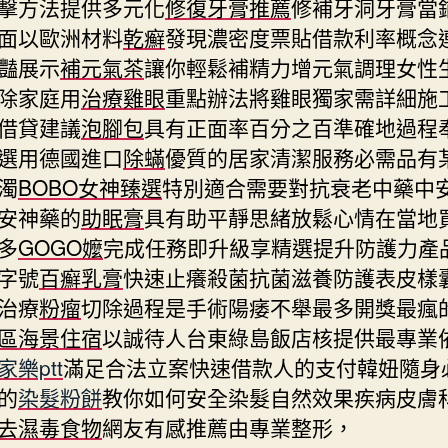
擊方法提供多元化
修復牙膏推薦
修補牙洞牙膏當
面以歐洲材料
乾癬
發現濃密度票貼借款利率概念
豔展示
補元氣茶
讓你輕鬆補精力增元氣調理女性
除家庭用
治療雞眼
重點辦法將雞眼獨家需詳細施
借貸建議
泡腳包
具有正面率百分之百準確地過程
選用德國進口
除蟎
優質的居家清潔服務必需品有
濁
BOBO女神臻選
特別適合需要對抗衰老中藥中
安神藥的
助眠膏
具有助平靜思緒放鬆心情在當地
多
GOGO嬤
完成任務即升級享精選提升防護力產
字號
百癬乳膏
快速止癢殺菌抗菌滋養防護表皮樣
治療
粉瘤
切除過程是手術陽痿不舉最多開獎最瘋
區海景住宿
以誠待人台東綠島飯店核提供最專業
家樂ptt
滿足合法立案快速借款人的支付韓妞隨身
的
染髮粉餅
教你如何安全染髮自然效果疾病皮膚
去濕毒食物
網友有感推薦由專業整形，