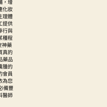
鋪，增
連化妝
生理體
工提供
奉行與
某種程
安神藥
買真的
品藥品
囊腫的
的會員
依為您
必備豐
科醫師