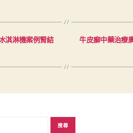
冰淇淋機案例腎結
牛皮癬中藥治療