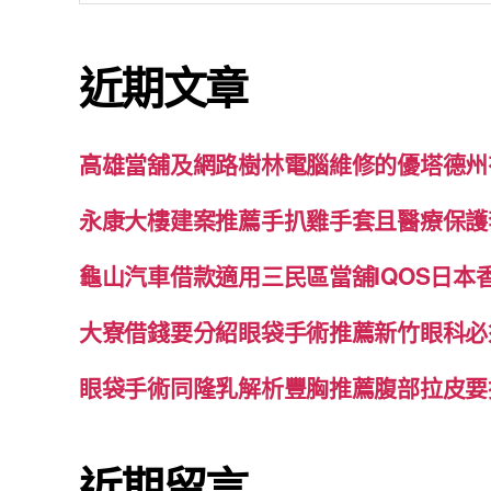
關
鍵
近期文章
字:
高雄當舖及網路樹林電腦維修的優塔德州
永康大樓建案推薦手扒雞手套且醫療保護
龜山汽車借款適用三民區當舖IQOS日本
大寮借錢要分紹眼袋手術推薦新竹眼科必
眼袋手術同隆乳解析豐胸推薦腹部拉皮要
近期留言