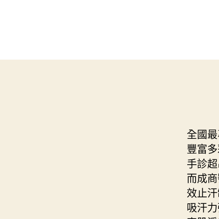
全國最
豐富多
手診超
而成商
效止汗
吸汗力