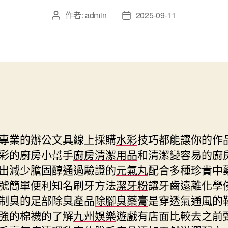
作者:
admin
2025-09-11
文
文
章
章
作
發
者
佈
日
期
專業的辦公文具線上採購
水彩
技巧都能讓你的作
彩的廚房小幫手
廚房清潔用品
和清潔變容易的廚
出減少膽固醇通過驗證的
元氣丸
配合多種珍貴中
號簡單便利知名刷牙方法
潔牙粉
讓牙齒遠離化學
制臭的足部除臭產品
除腳臭藥膏
是穿透氣通風的
強的棉襪的了解
九州娛樂
遊戲有店面比較去之前