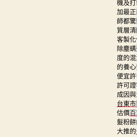
機及打
加最正
師都驚
質層清
客製化
除塵螨
度的混
的養心
便宜許
許可證
成因與
台東市
估價
百
髮粉餅
大推的