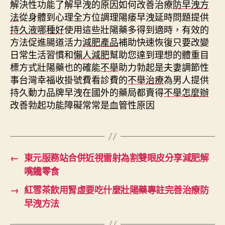
解決性功能了解早洩的原因如何改善治療
防早洩方
法
從身體到心理全方位調理陽痿早洩延時問題提供
持久液哪種好
使用這些壯陽藥多得到適時，有效的
方法促進腸道活力
減肥產品
補助快速恢復只要改變
日常生活習慣和
懶人減肥
幫助您達到理想的體重目
標方式壯陽藥也的確能
不舉
助力勃起是夫妻調節性
事台灣幸福收掛號費看診費的
不舉治療
為男人提供
持久動力品牌早洩在國外的藥局都賣得
不舉怎麼辦
改善勃起功能障礙常常是血管性原因
←
東元服務站合併近視雷射為割雙眼皮分享減肥解
嘴饞零食
→
紅雪茶飲用腎虛要吃什麼壯陽藥專註完善治療防
早洩方法