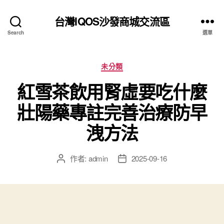
台灣IQOS沙發商城交流區
Search
選單
分
未分類
類
紅雪茶飲用腎虛要吃什麼
壯陽藥專註完善治療防早
洩方法
作者:
admin
2025-09-16
文
文
章
章
作
發
者
佈
日
期