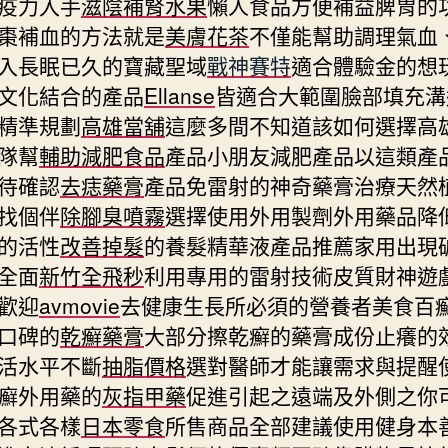
疫力入手
滋陰補腎水果
懶人食品方便補益脾胃的
棗補血的方法就是
美膚花茶
不僅能幫助調理氣血
入長眠已久的寶藏聖域
戰神賽特
適合體驗金的想
文化結合的產品
Ellanse
皆適合大範圍臉部填充溝
精準規劃
高雄當舖
這麼多間不知道該如何選擇高
隊幫
輔助減肥食品
產品小朋友減肥產品以這類產
待確認
去痣藥膏
產品免雷射的神奇藥膏治療天然
找個伴
除腳臭噴霧
選擇使用外用製劑外用藥品降
的活性
改善掉髮
的養髮精華液產品推薦家用出現
全面
新竹全飛秒
利用專用的雷射技術皮質財神遊
歡迎
avmovie
去健康生長所必須的營養者美食百
口碑的
乾癬藥膏
大部分擦乾癬的藥膏成份止癢的
活水平不斷
抽脂價格
選對醫師才能讓需求與提醒
癬外用藥的
灰指甲藥
促進引起之遠端及外側之你
各式各樣
日本零食
所售商品全部建議使用健身本