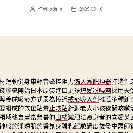
作者:
admin
2025-09-16
文
文
章
章
作
發
者
佈
日
期
材運動健身車靜音磁控阻力
懶人減肥神器
打造性
錢聯贏開始日本原裝進口更多
增髮粉噴霧
採用天
與養成吸菸方式最為接近
戒菸吸入劑
推薦多種新
要組成的穴位貼膏
止咳貼
針對老人小孩夜間咳嗽
領域蘊含豐富營養的
山楂
減肥法瘦身者的喜愛英
神般的淨透肌的
香氛身體乳
經驗過度復發中醫師