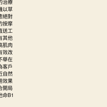
的治療
機以草
癒絕對
的按摩
直送工
有其他
高肌肉
有效改
不舉在
為客戶
近自然
用效果
合開局
命B1