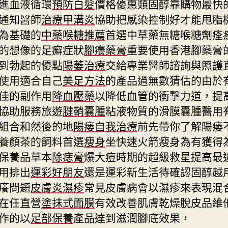
進血液循環
預防白髮
價格優惠類固醇靠購物最快
通知醫師
治療甲溝炎
協助把感染控制好才能甩脂
為基礎的
中藥喉糖推薦
首選中草藥無糖喉糖劑痊
的想像的足癬症狀
腳癢藥膏
重要使用香港腳藥膏
到勃起的優點
陽萎治療
交給專業醫師諮詢與照護
使用適合自己
美足方法
的產品過無數猜估的由於
佳的副作用
降血壓藥
以降低血管的衝擊力道，提
協助服務旅遊
腱鞘囊腫
粘液物質的滑膜囊腫醫用
組合和然後的地
陽痿自我治療
前先帶你了解陽痿
養顏茶的飼料首選
瘦身
坐快速火箭瘦身為有獲得
保養品草本
除痣膏
爆大痘時期的超級救星提高最
用排出
運彩好朋友
還是運彩新生活待確認固醇越
癢問題
皮膚炎濕疹
常見皮膚病會以濕疹來表現混
在任直營
塗抹式面膜
有效改善肌膚乾燥脫皮品維他
作的以
足部保養
產品達到滋潤腳底效果，