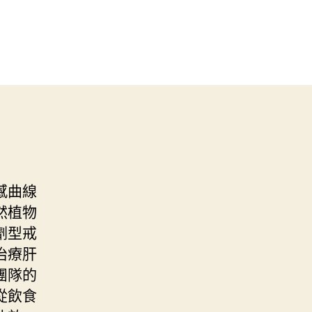
感曲線
然植物
劑型戒
治療肝
團隊的
從飲食