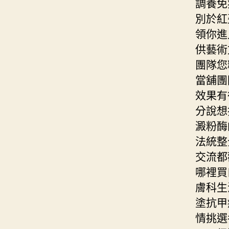
調養免
別於紅
領你進
供藝術
團隊您
當舖團
效果有
分說想
澱粉酶
法統整
交流都
哪裡買
膚科生
塗抗甲
情挑選