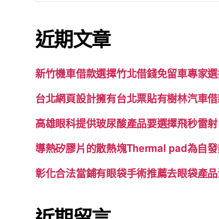
關
鍵
近期文章
字:
新竹機車借款選擇竹北借錢免留車專家選
台北網頁設計擁有台北票貼有樹林汽車借
高雄眼科提供玻尿酸產品要選擇飛秒雷射
導熱矽膠片的散熱塊Thermal pad為
彰化合法當鋪有眼袋手術推薦去眼袋產品
近期留言