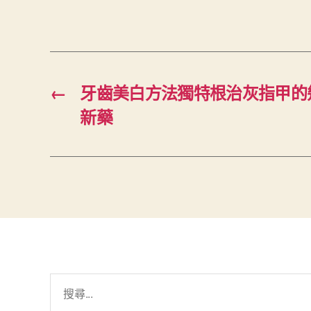
←
牙齒美白方法獨特根治灰指甲的
新藥
搜
尋