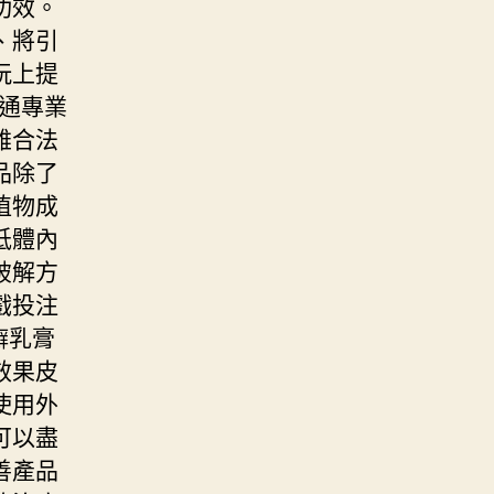
功效。
、將引
玩上提
通專業
雄合法
品除了
植物成
低體內
破解方
戲投注
癬乳膏
效果皮
使用外
可以盡
善產品