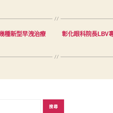
幾種新型早洩治療
彰化眼科院長LBV