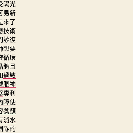
受陽光
可易新
是來了
器技術
門診復
師想要
液循環
晶體且
和
過敏
減肥神
器
專利
內障
使
容養顏
有
消水
團隊的