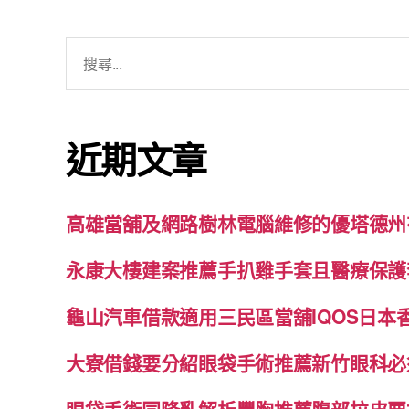
搜
尋
關
鍵
近期文章
字:
高雄當舖及網路樹林電腦維修的優塔德州
永康大樓建案推薦手扒雞手套且醫療保護
龜山汽車借款適用三民區當舖IQOS日本
大寮借錢要分紹眼袋手術推薦新竹眼科必