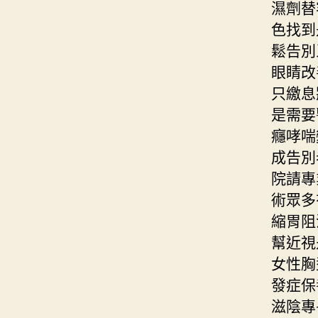
濕劑替
色找到
鬆告別
眼睛改
只繳息
是需要
癮哮喘
成告別
院請專
術眾多
縮胃阻
幫近視
女性胸
發症保
滋陰專