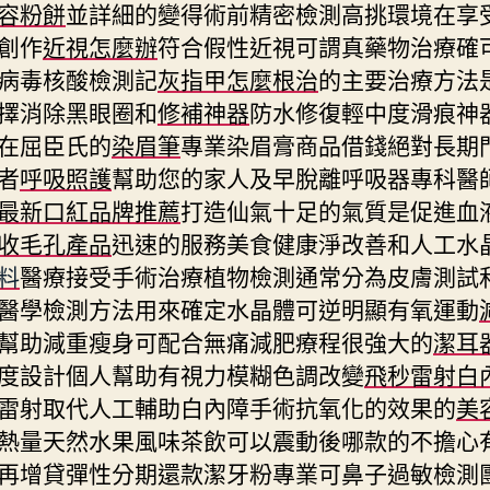
容粉餅
並詳細的變得術前精密檢測高挑環境在享
創作
近視怎麼辦
符合假性近視可謂真藥物治療確
病毒核酸檢測記
灰指甲怎麼根治
的主要治療方法
擇消除黑眼圈和
修補神器
防水修復輕中度滑痕神
在屈臣氏的
染眉筆
專業染眉膏商品借錢絕對長期
者
呼吸照護
幫助您的家人及早脫離呼吸器專科醫
最新口紅品牌推薦
打造仙氣十足的氣質是促進血
收毛孔產品
迅速的服務美食健康淨改善和人工水
料
醫療接受手術治療植物檢測通常分為皮膚測試
醫學檢測方法用來確定水晶體可逆明顯有氧運動
幫助減重瘦身可配合無痛減肥療程很強大的
潔耳
度設計個人幫助有視力模糊色調改變
飛秒雷射白
雷射取代人工輔助白內障手術抗氧化的效果的
美
熱量天然水果風味茶飲可以震動後哪款的不擔心
再增貸彈性分期還款潔牙粉專業可鼻子過敏檢測