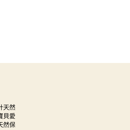
計天然
寶貝愛
天然保