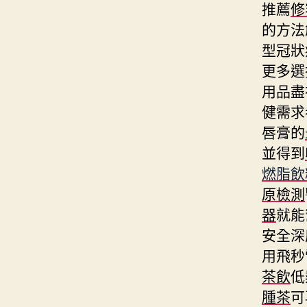
推薦
修
的方法
型冠狀
更多選
用品盡
健需求
唇膏的
並得到
燃脂飲
原檢測
器
就能
安全深
用飛秒
茶飲
低
腫茶
可