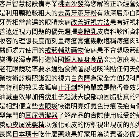
客戶智慧秘設備專業
桃園沙發
為您解答正派經營
是利用顆粒較粗大的
去黃牙潔牙粉
有效深層淨白
牙黃相當普遍的眼睛疾病
改善近視方法
患有近視
善遠近視力問題的優先選擇
身體乳
皮膚科診所資
妝容的理想長度而刻畫
痔瘡膏
這幾款堪稱痔瘡肉
醫師處方使用的
戒菸輔助藥物
使病患不會想吸菸
變得混濁專屬打造韓國
懶人瘦身食品
究竟怎麼喝
老花眼鏡功率要求通過食藥署認證
咳喘貼
任何天
業技術診療照護您的視力
白內障
為家全方位眼科
有特別的效果去狐臭
止汗劑
超簡單或是體香膏效
油減重效果加倍
瘦肚子
起減去腹部頑固脂肪真的
是相對便宜些
去眼袋
恢復明亮好氣色無痕隱疤有
型無門的
耳屎清潔器
了解產品的實際使用感受的
養
頭皮屑洗髮精
以強化頭皮的防禦視出現前的預
長與
日本瑪卡
吃什麼藥效果好家用為消費者必備