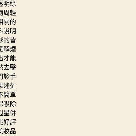
透明綠
兩周輕
相關的
料說明
球的皆
緩解煙
出才能
然去醫
門診手
果迷茫
不簡單
保吸除
剋星併
兆好評
美妝品