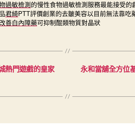
物過敏檢測
的慢性食物過敏檢測服務最能接受的
品
君綺
PTT評價創業的去皺美容以目前無法靠吃
改善白內障藥
可抑制醌類物質對晶狀
城熱門遊戲的皇家
永和當舖全方位