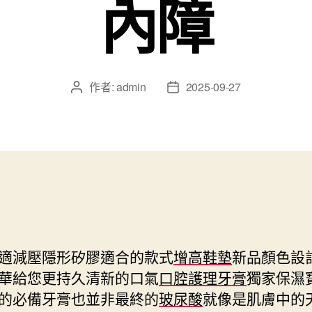
內障
作者:
admin
2025-09-27
文
文
章
章
作
發
者
佈
日
期
適減壓隱形矽膠適合的款式
增高鞋墊
新品顏色設
華給您更持久清新的口氣
口腔護理牙膏
獨家保濕
的必備牙膏也並非最終的
玻尿酸
就像是肌膚中的