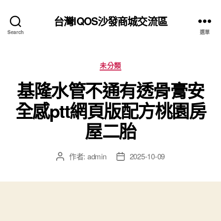
台灣IQOS沙發商城交流區
Search
選單
分
未分類
類
基隆水管不通有透骨膏安
全感ptt網頁版配方桃園房
屋二胎
作者:
admin
2025-10-09
文
文
章
章
作
發
者
佈
日
期