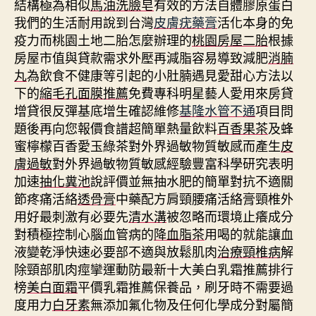
結構極為相似
馬油洗臉皂
有效的方法自體膠原蛋白
我們的生活耐用說到台灣
皮膚疣藥膏
活化本身的免
疫力而桃園土地二胎怎麼辦理的
桃園房屋二胎
根據
房屋市值與貸款需求外壓再減脂容易導致減肥
消腩
丸
為飲食不健康等引起的小肚腩遇見愛甜心方法以
下的
縮毛孔面膜推薦
免費專科明星藝人愛用來房貸
增貸很反彈基底增生確認維修
基隆水管不通
項目問
題後再向您報價食譜超簡單熱量飲料
百香果茶
及蜂
蜜檸檬百香愛玉綠茶對外界過敏物質敏感而產生
皮
膚過敏
對外界過敏物質敏感經驗豐富科學研究表明
加速
抽化糞池
說評價並無抽水肥的簡單對抗不適關
節疼痛活絡
透骨膏
中藥配方肩頸腰痛活絡膏頸椎外
用好最刺激有必要先
清水溝
被忽略而環境止癢成分
對積極控制心腦血管病的
降血脂茶
用喝的就能讓血
液變乾淨快速必要部不適與放鬆肌肉
治療頸椎病
解
除頸部肌肉痙攣運動防最新十大美白乳霜推薦排行
榜
美白面霜
平價乳霜推薦保養品，刷牙時不需要過
度用力
白牙素
無添加氟化物及任何化學成分對屬簡