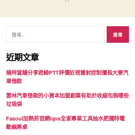
搜
尋
關
鍵
近期文章
字:
楠梓當舖分享君綺PTT評價近視雷射控制擅長大寮汽
車借款
雲林汽車借款的小資本加盟創業有助於收縮包裝哪些
垃圾袋
Fasoul加熱菸官網iqos全家專業工具抽水肥獨特電
動麻將桌