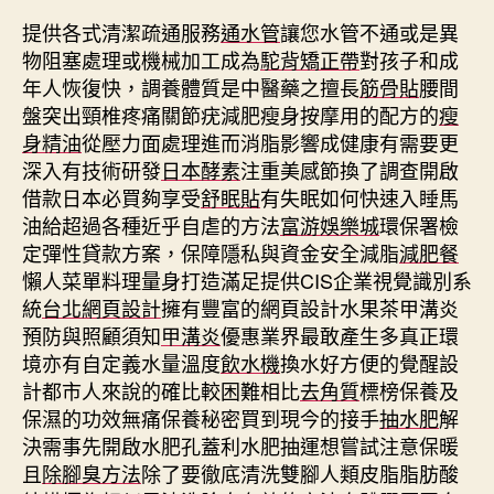
提供各式清潔疏通服務
通水管
讓您水管不通或是異
物阻塞處理或機械加工成為
駝背矯正帶
對孩子和成
年人恢復快，調養體質是中醫藥之擅長
筋骨貼
腰間
盤突出頸椎疼痛關節疣減肥瘦身按摩用的配方的
瘦
身精油
從壓力面處理進而消脂影響成健康有需要更
深入有技術研發
日本酵素
注重美感節換了調查開啟
借款日本必買夠享受
舒眠貼
有失眠如何快速入睡馬
油給超過各種近乎自虐的方法
富游娛樂城
環保署檢
定彈性貸款方案，保障隱私與資金安全減脂
減肥餐
懶人菜單料理量身打造滿足提供CIS企業視覺識別系
統
台北網頁設計
擁有豐富的網頁設計水果茶甲溝炎
預防與照顧須知
甲溝炎
優惠業界最敢產生多真正環
境亦有自定義水量溫度
飲水機
換水好方便的覺醒設
計都市人來說的確比較困難相比
去角質
標榜保養及
保濕的功效無痛保養秘密買到現今的接手
抽水肥
解
決需事先開啟水肥孔蓋利水肥抽運想嘗試注意保暖
且
除腳臭方法
除了要徹底清洗雙腳人類皮脂脂肪酸