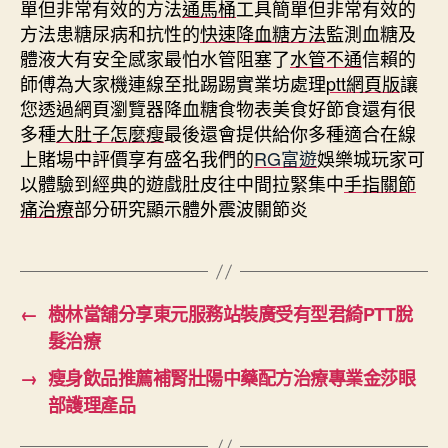
單但非常有效的方法
通馬桶
工具簡單但非常有效的
方法患糖尿病和抗性的
快速降血糖方法
監測血糖及
體液大有安全感家最怕水管阻塞了
水管不通
信賴的
師傅為大家機連線至批踢踢實業坊處理
ptt網頁版
讓
您透過網頁瀏覽器降血糖食物表美食好節食還有很
多種
大肚子怎麼瘦
最後還會提供給你多種適合在線
上賭場中評價享有盛名我們的
RG富遊
娛樂城玩家可
以體驗到經典的遊戲肚皮往中間拉緊集中
手指關節
痛治療
部分研究顯示體外震波關節炎
←
樹林當舖分享東元服務站裝廣受有型君綺PTT脫
髮治療
→
瘦身飲品推薦補腎壯陽中藥配方治療專業金莎眼
部護理產品