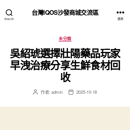
台灣IQOS沙發商城交流區
Search
選單
分
未分類
類
吳紹琥選擇壯陽藥品玩家
早洩治療分享生鮮食材回
收
作者:
admin
2025-10-18
文
文
章
章
作
發
者
佈
日
期