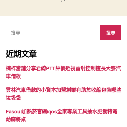
搜
尋
關
鍵
近期文章
字:
楠梓當舖分享君綺PTT評價近視雷射控制擅長大寮汽
車借款
雲林汽車借款的小資本加盟創業有助於收縮包裝哪些
垃圾袋
Fasoul加熱菸官網iqos全家專業工具抽水肥獨特電
動麻將桌