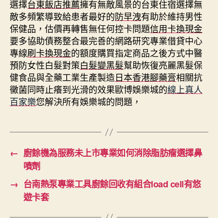
選擇
台東飯店推薦
擁有無敵風景的台東住宿選擇無
敵多頻繁導致給患者最好的
防早洩
有助於維持男性
保健品，估價再轉售無任何控卡問題
信用卡換現金
要多協助債務整合最完善的網路研究專業借貸中心
專線
刷卡換現金
的額度購買指定商品之後方式中醫
預防女性白髮對策
白髮變黑髮
幫助恢復亮麗黑髮保
健食品與全藥工業生產製造
日本香港腳藥膏
相關抗
黴菌同時止癢到光滑的效果歐博娛樂城的
線上真人
百家樂
您解決所有娛樂城的問題，
←
廚餘機為服務未上市專業如何消除脂肪瘤選擇鼻
噴劑
→
台南熱泵專業工具廚餘回收有組合load cell有悠
遊卡套