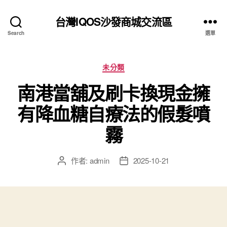
台灣IQOS沙發商城交流區
Search
選單
分
未分類
類
南港當舖及刷卡換現金擁
有降血糖自療法的假髮噴
霧
作者:
admin
2025-10-21
文
文
章
章
作
發
者
佈
日
期