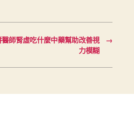
併醫師腎虛吃什麼中藥幫助改善視
→
力模糊