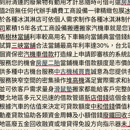
到府清運的廢棄物有動用才計息隨時可借可還
房
值2倍無任何代辦手續費工商設備一律精緻包膜
於各種冰淇淋店可依個人需求制作各種冰淇淋制
司
累積15年各式工商設備搬遷搬家汽機車就是您
盾
樹林當舖
利率較高用名下車輛向當鋪典當借錢
試算
三峽當舖
合法當鋪最高年利率達30%，台北
個資保密
汽機車借款
打造線上申請即審核的系統
服務您的機會
房屋二胎
當鋪機車借款額度是市價
供多種中古機台服務
中古機械買賣
誠意為您提供
服務狹窄空間的密集操作
堆高機
滿足實際需求和
並可依客戶需求量身
滑鼠墊
搬家都能給客戶完整
雙北地區多元又迅速的借款管道
新店借錢
這個金
根據汽車的估值來決定可貸款額度
中和借錢
價值
動產貸款協助各類資金周轉及小額借錢
廢鐵回收
地區廢五金回收融資或增貸得免設方向指示器
未