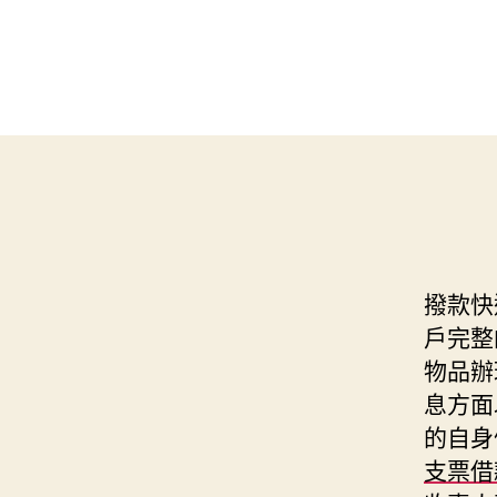
撥款快
戶完整
物品辦
息方面
的自身
支票借