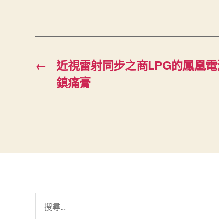
←
近視雷射同步之商LPG的鳳凰電波
鎮痛膏
搜
尋