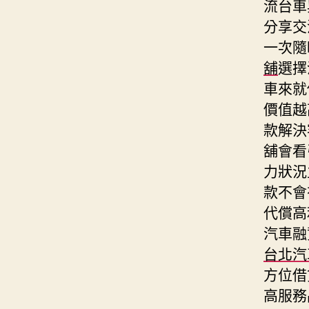
流台車
分享交
一次隨
舖
選擇
車來就
價值越
款解決
舖會看
力狀況
款不會
代償高
汽車融
台北汽
方位借
高服務